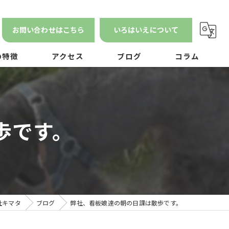
お問い合わせはこちら
いろはいえについて
の特徴
アクセス
ブログ
コラム
漫画特集
ン
歩です。
ナンス
社キマタ
ブログ
弊社、看板娘達の朝の日課は散歩です。