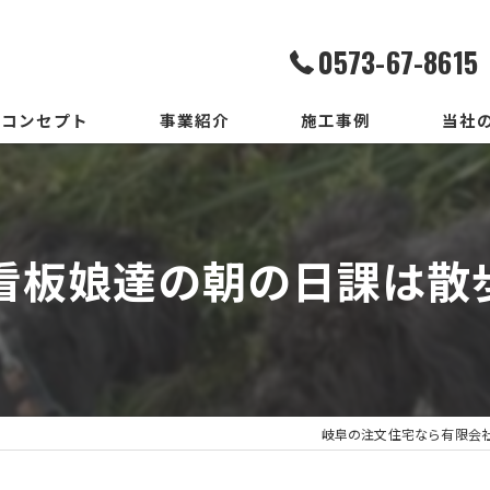
0573-67-8615
コンセプト
事業紹介
施工事例
当社
家造りまでの流れ
設計
いろはいえの選び方
デザイ
看板娘達の朝の日課は散
地震保証付住宅とは
施工
メンテ
新築
岐阜の注文住宅なら有限会