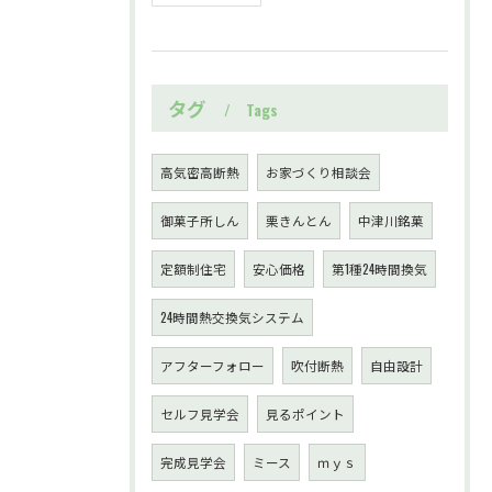
タグ
Tags
高気密高断熱
お家づくり相談会
御菓子所しん
栗きんとん
中津川銘菓
定額制住宅
安心価格
第1種24時間換気
24時間熱交換気システム
アフターフォロー
吹付断熱
自由設計
セルフ見学会
見るポイント
完成見学会
ミース
ｍｙｓ