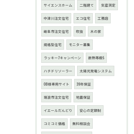
サイエンスホーム
二階建て
気密測定
中津川注文住宅
エコ住宅
工務店
岐阜市注文住宅
吹抜
木の家
規格型住宅
モニター募集
ラッキー7キャンペーン
断熱等級5
ハチドリソーラー
太陽光発電システム
OB様専用サイト
20年保証
瑞浪市注文住宅
地震保証
イエールだんどり
安心の定額制
コミコミ価格
無料相談会