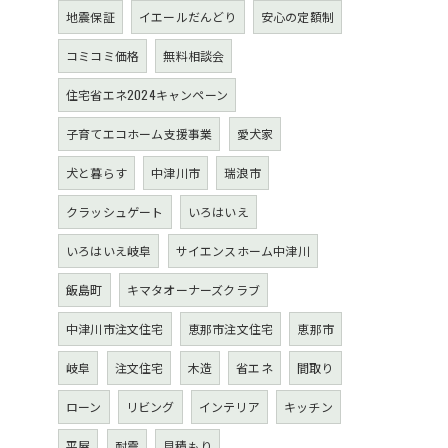
地震保証
イエールだんどり
安心の定額制
コミコミ価格
無料相談会
住宅省エネ2024キャンペーン
子育てエコホーム支援事業
愛犬家
犬と暮らす
中津川市
瑞浪市
クラッシュゲート
いろはいえ
いろはいえ岐阜
サイエンスホーム中津川
飯島町
キマタオーナーズクラブ
中津川市注文住宅
恵那市注文住宅
恵那市
岐阜
注文住宅
木造
省エネ
間取り
ローン
リビング
インテリア
キッチン
平屋
耐震
見積もり