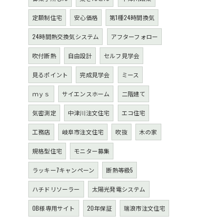
定額制住宅
安心価格
第1種24時間換気
24時間熱交換気システム
アフターフォロー
吹付断熱
自由設計
セルフ見学会
見るポイント
完成見学会
ミース
ｍｙｓ
サイエンスホーム
二階建て
気密測定
中津川注文住宅
エコ住宅
工務店
岐阜市注文住宅
吹抜
木の家
規格型住宅
モニター募集
ラッキー7キャンペーン
断熱等級5
ハチドリソーラー
太陽光発電システム
OB様専用サイト
20年保証
瑞浪市注文住宅