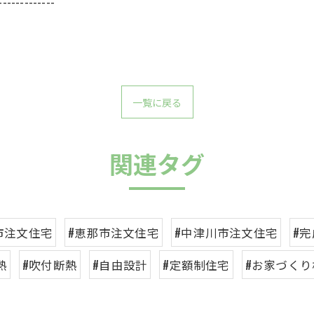
-------------
一覧に戻る
関連タグ
市注文住宅
#恵那市注文住宅
#中津川市注文住宅
#
熱
#吹付断熱
#自由設計
#定額制住宅
#お家づくり