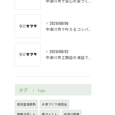
中津川市で安心の家づくり保証体制
2026/08/06
中津川市で叶えるコンパクト二階建て設計
2026/08/03
中津川市工務店の保証で施工トラブル回避
タグ
Tags
高気密高断熱
お家づくり相談会
御菓子所しん
栗きんとん
中津川銘菓