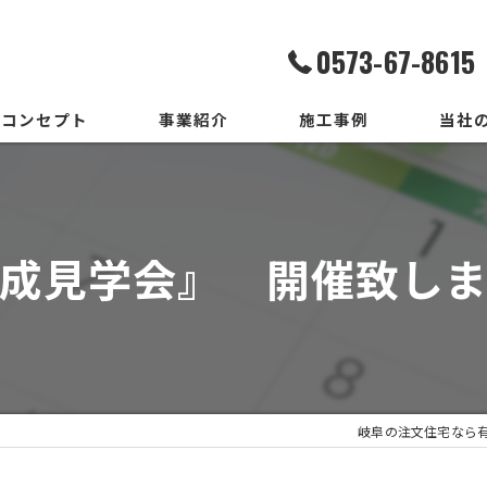
0573-67-8615
コンセプト
事業紹介
施工事例
当社
家造りまでの流れ
設計
いろはいえの選び方
デザイ
成見学会』 開催致し
地震保証付住宅とは
施工
メンテ
新築
岐阜の注文住宅なら