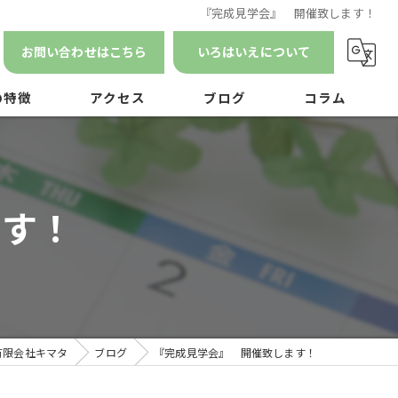
『完成見学会』 開催致します！
お問い合わせはこちら
いろはいえについて
の特徴
アクセス
ブログ
コラム
漫画特集
ン
ます！
ナンス
有限会社キマタ
ブログ
『完成見学会』 開催致します！