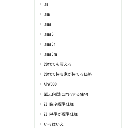
.an
.ann
.anns
.anns5
.anns5n
.anns5nn
20代でも買える
20代で持ち家が持てる価格
APW330
GX志向型に対応する住宅
ZEH住宅標準仕様
ZEH基準が標準仕様
いろはいえ