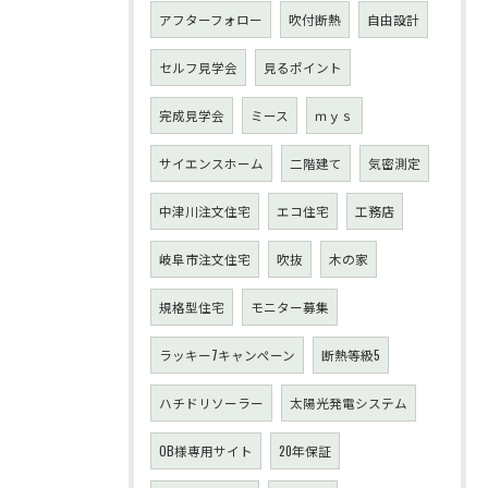
アフターフォロー
吹付断熱
自由設計
セルフ見学会
見るポイント
完成見学会
ミース
ｍｙｓ
サイエンスホーム
二階建て
気密測定
中津川注文住宅
エコ住宅
工務店
岐阜市注文住宅
吹抜
木の家
規格型住宅
モニター募集
ラッキー7キャンペーン
断熱等級5
ハチドリソーラー
太陽光発電システム
OB様専用サイト
20年保証