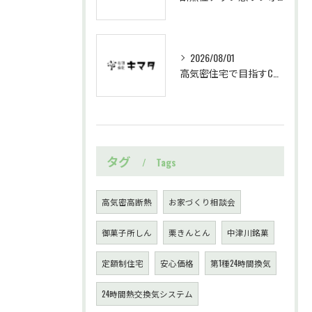
2026/08/01
高気密住宅で目指すC値0.14のいろはいえ実測と住み心地の実態解説
タグ
Tags
高気密高断熱
お家づくり相談会
御菓子所しん
栗きんとん
中津川銘菓
定額制住宅
安心価格
第1種24時間換気
24時間熱交換気システム