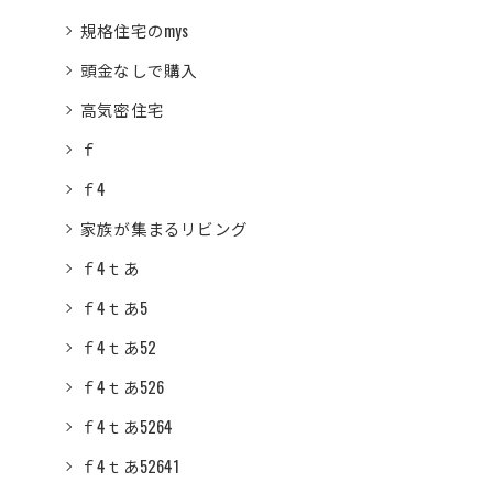
規格住宅のmys
頭金なしで購入
高気密住宅
ｆ
ｆ4
家族が集まるリビング
ｆ4ｔあ
ｆ4ｔあ5
ｆ4ｔあ52
ｆ4ｔあ526
ｆ4ｔあ5264
ｆ4ｔあ52641