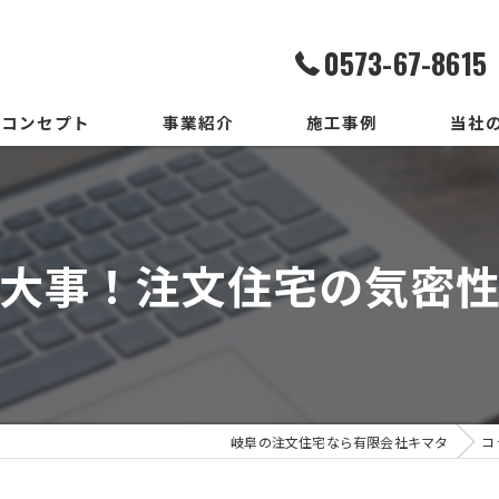
0573-67-8615
コンセプト
事業紹介
施工事例
当社
家造りまでの流れ
設計
いろはいえの選び方
デザイ
大事！注文住宅の気密
地震保証付住宅とは
施工
メンテ
新築
岐阜の注文住宅なら有限会社キマタ
コ