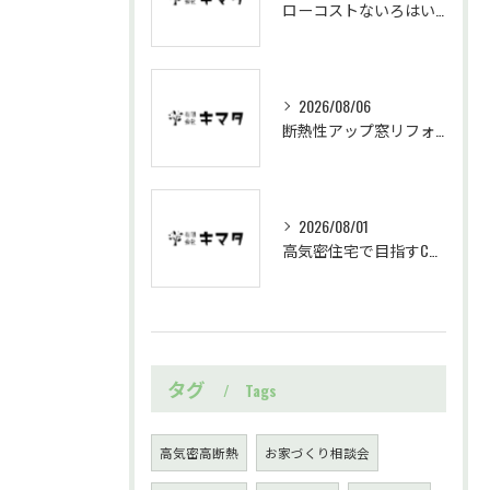
ローコストないろはいえで始める岐阜県中津川市の定額制住宅家づくり基礎知識
2026/08/06
断熱性アップ窓リフォームを岐阜県中津川市で進める効果と施工の流れ
2026/08/01
高気密住宅で目指すC値0.14のいろはいえ実測と住み心地の実態解説
タグ
Tags
高気密高断熱
お家づくり相談会