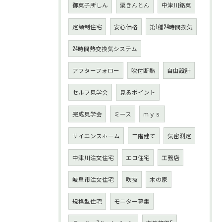
御菓子所しん
栗きんとん
中津川銘菓
定額制住宅
安心価格
第1種24時間換気
24時間熱交換気システム
アフターフォロー
吹付断熱
自由設計
セルフ見学会
見るポイント
完成見学会
ミース
ｍｙｓ
サイエンスホーム
二階建て
気密測定
中津川注文住宅
エコ住宅
工務店
岐阜市注文住宅
吹抜
木の家
規格型住宅
モニター募集