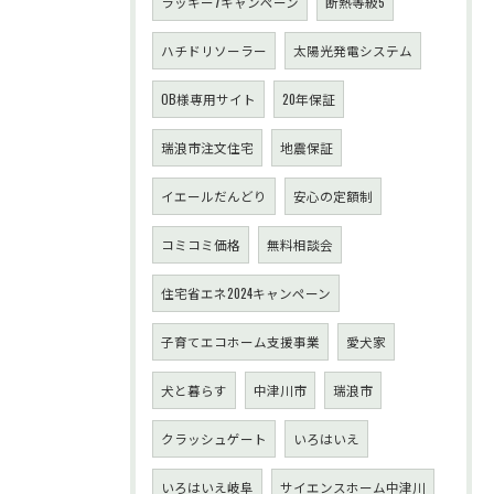
ラッキー7キャンペーン
断熱等級5
ハチドリソーラー
太陽光発電システム
OB様専用サイト
20年保証
瑞浪市注文住宅
地震保証
イエールだんどり
安心の定額制
コミコミ価格
無料相談会
住宅省エネ2024キャンペーン
子育てエコホーム支援事業
愛犬家
犬と暮らす
中津川市
瑞浪市
クラッシュゲート
いろはいえ
いろはいえ岐阜
サイエンスホーム中津川