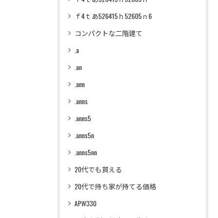
ｆ4ｔあ526415ｈ52605ｎ6
コンパクトな二階建て
.a
.an
.ann
.anns
.anns5
.anns5n
.anns5nn
20代でも買える
20代で持ち家が持てる価格
APW330