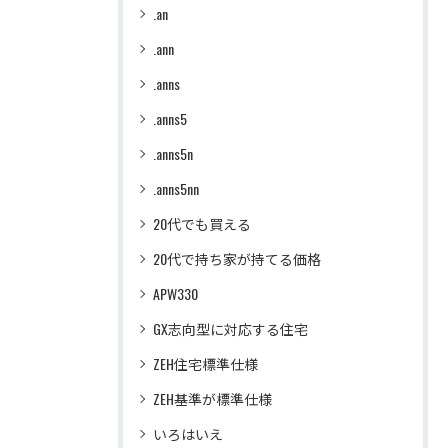
.an
.ann
.anns
.anns5
.anns5n
.anns5nn
20代でも買える
20代で持ち家が持てる価格
APW330
GX志向型に対応する住宅
ZEH住宅標準仕様
ZEH基準が標準仕様
いろはいえ