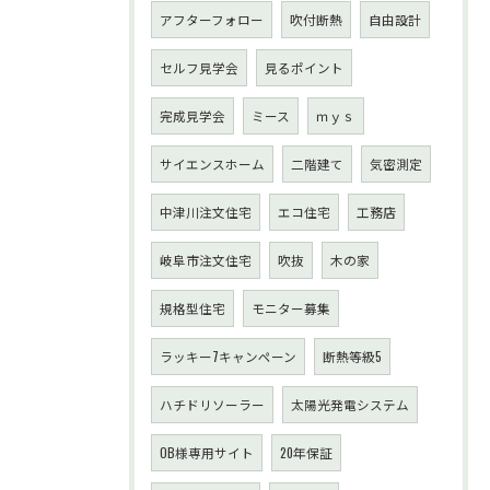
アフターフォロー
吹付断熱
自由設計
セルフ見学会
見るポイント
完成見学会
ミース
ｍｙｓ
サイエンスホーム
二階建て
気密測定
中津川注文住宅
エコ住宅
工務店
岐阜市注文住宅
吹抜
木の家
規格型住宅
モニター募集
ラッキー7キャンペーン
断熱等級5
ハチドリソーラー
太陽光発電システム
OB様専用サイト
20年保証