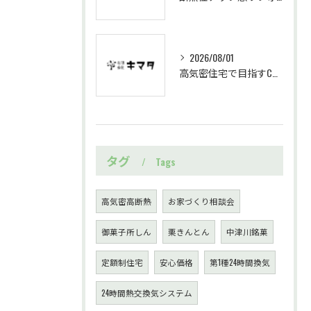
2026/08/01
高気密住宅で目指すC値0.14のいろはいえ実測と住み心地の実態解説
タグ
Tags
高気密高断熱
お家づくり相談会
御菓子所しん
栗きんとん
中津川銘菓
定額制住宅
安心価格
第1種24時間換気
24時間熱交換気システム