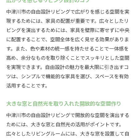
中津川市の風景を取り入れたリビングの窓
設計
中津川市の自由設計リビングで広がりを感じる空間を実
現するためには、家具の配置が重要です。広々としたリ
自然素材を活かしたリビングのインテリア
ビングを演出するためには、家具を壁際に寄せずに中央
季節を感じるリビングの自由設計の工夫
に配置することで、空間全体を広く見せる効果がありま
中津川市の自然環境と共に暮らすリビング
す。また、色や素材の統一感を持たせることで一体感を
自然と一体になるリビング空間の作り方
高め、余分なものを取り除くことでスッキリとした空間
自由設計で作る中津川市の開放的なリビングア
を実現できます。自由設計の魅力を最大限に引き出すコ
イデア集
ツは、シンプルで機能的な家具を選び、スペースを有効
中津川市ならではのリビングデザインアイ
活用することです。
デア
大きな窓と自然光を取り入れた開放的な空間作り
自由設計で実現する開放的なリビングの秘
訣
中津川市の自由設計リビングで開放的な空間を演出する
広がりを感じるリビングのレイアウト例
ためには、大きな窓と自然光の活用がポイントです。
中津川市の自然を活かしたリビングアイデ
広々としたリビングルームには、大きな窓を設置して自