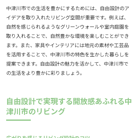
中津川市での生活を豊かにするためには、自由設計のア
引き出す方法
イデアを取り入れたリビング空間が重要です。例えば、
中津川市の特色を活かしたリビング設計の
自然を感じられるようなグリーンウォールや室内庭園を
コツ
取り入れることで、自然豊かな環境を楽しむことができ
自由設計でリビングに個性をプラス
ます。また、家具やインテリアには地元の素材や工芸品
自然と調和するリビングの作り方
を活用することで、中津川市の特色を生かした暮らしを
リビング空間を広く見せる自由設計の秘訣
提案できます。自由設計の魅力を活かして、中津川市で
中津川市の生活を豊かにするリビングデザ
の生活をより豊かに彩りましょう。
イン
実例から学ぶ自由設計リビングの魅力
自由設計で実現する開放感あふれる中
中津川市の自然を感じる自由設計リビングでの
津川市のリビング
暮らし
自然光を最大限に活かしたリビングデザイ
ン
広がりを感じるリビング設計のコツ