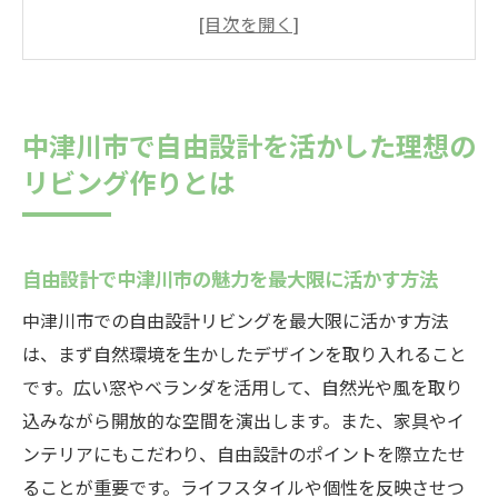
す方法
理想のリビングを実現する自由設計のポイ
ント
中津川市の自然を取り入れたリビングデザ
中津川市で自由設計を活かした理想の
イン
リビング作りとは
家族の共有スペースとしてのリビング設計
自由設計で実現するリビングのカスタマイ
ズ事例
自由設計で中津川市の魅力を最大限に活かす方法
中津川市での生活を豊かにする自由設計の
中津川市での自由設計リビングを最大限に活かす方法
アイデア
は、まず自然環境を生かしたデザインを取り入れること
自由設計で実現する開放感あふれる中津川市の
です。広い窓やベランダを活用して、自然光や風を取り
リビング
込みながら開放的な空間を演出します。また、家具やイ
広がりを感じるリビング設計のコツ
ンテリアにもこだわり、自由設計のポイントを際立たせ
大きな窓と自然光を取り入れた開放的な空
ることが重要です。ライフスタイルや個性を反映させつ