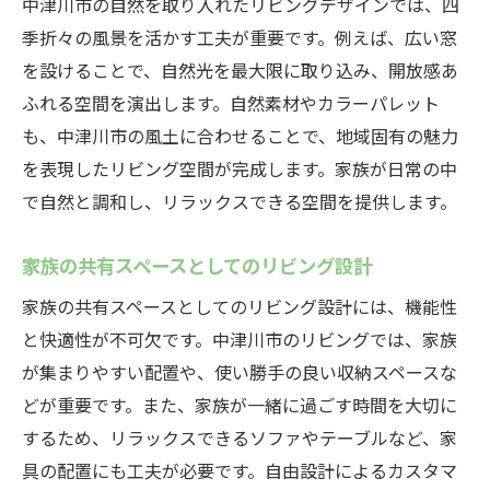
中津川市の自然を取り入れたリビングデザインでは、四
コミュニケーションが弾むリビングの工夫
季折々の風景を活かす工夫が重要です。例えば、広い窓
自由設計で実現する家族のためのリビング
を設けることで、自然光を最大限に取り込み、開放感あ
リビングでの家族の絆を深めるインテリア
ふれる空間を演出します。自然素材やカラーパレット
アイデア
も、中津川市の風土に合わせることで、地域固有の魅力
自由設計を取り入れた中津川市のリビングで快
を表現したリビング空間が完成します。家族が日常の中
適生活
で自然と調和し、リラックスできる空間を提供します。
快適な生活を実現するリビングの設計ポイ
家族の共有スペースとしてのリビング設計
ント
自由設計で叶える住み心地の良いリビング
家族の共有スペースとしてのリビング設計には、機能性
と快適性が不可欠です。中津川市のリビングでは、家族
中津川市の暮らしを支える便利なリビング
が集まりやすい配置や、使い勝手の良い収納スペースな
の工夫
どが重要です。また、家族が一緒に過ごす時間を大切に
リビングの快適性を高める自由設計のアイ
するため、リラックスできるソファやテーブルなど、家
デア
具の配置にも工夫が必要です。自由設計によるカスタマ
住環境を整える自由設計のリビング