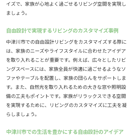
イズで、家族が心地よく過ごせるリビング空間を実現し
リビングでの快適な時間を楽しむための設
ましょう。
計
中津川市での自由設計リビングが提供する新た
自由設計で実現するリビングのカスタマイズ事例
なライフスタイル
中津川市での自由設計リビングをカスタマイズする際に
自由設計リビングがもたらす生活の変化
は、家族のニーズやライフスタイルに合わせたアイデア
中津川市での新しい暮らし方を提案
を取り入れることが重要です。例えば、広々としたリビ
リビングでの過ごし方が変わる自由設計の
ングスペースには、家族全員が快適に過ごせるようなソ
魅力
ファやテーブルを配置し、家族の団らんをサポートしま
自由設計で実現するクリエイティブなライ
す。また、自然光を取り入れるための大きな窓や照明設
フスタイル
備の工夫もポイントです。家族がリラックスできる空間
を実現するために、リビングのカスタマイズに工夫を凝
中津川市ならではのライフスタイルとリビ
らしましょう。
ング
リビングでの快適な日常を支える自由設計
中津川市での生活を豊かにする自由設計のアイデア
自由設計リビングの魅力を中津川市で最大限に