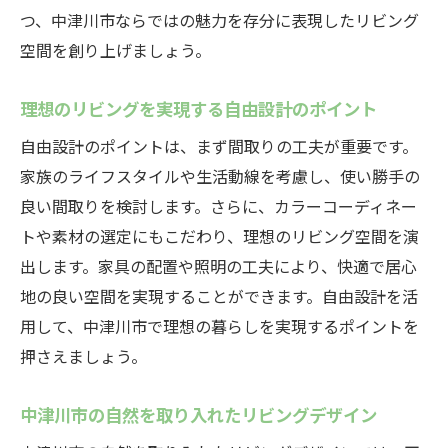
間作り
つ、中津川市ならではの魅力を存分に表現したリビング
中津川市の自然と調和するオープンリビン
空間を創り上げましょう。
グの設計
家族が集まるリビングを広く見せる自由設
理想のリビングを実現する自由設計のポイント
計の工夫
自由設計のポイントは、まず間取りの工夫が重要です。
リビングと庭の一体感を演出するデザイン
家族のライフスタイルや生活動線を考慮し、使い勝手の
自由設計で作る中津川市の開放的なリビン
良い間取りを検討します。さらに、カラーコーディネー
グルーム
トや素材の選定にもこだわり、理想のリビング空間を演
出します。家具の配置や照明の工夫により、快適で居心
家族の絆を深める中津川市の自由設計リビング
地の良い空間を実現することができます。自由設計を活
の魅力
用して、中津川市で理想の暮らしを実現するポイントを
共有スペースとしてのリビングの役割
押さえましょう。
自由設計で叶える家族団らんの空間
中津川市での家族の時間を豊かにするリビ
中津川市の自然を取り入れたリビングデザイン
ングデザイン