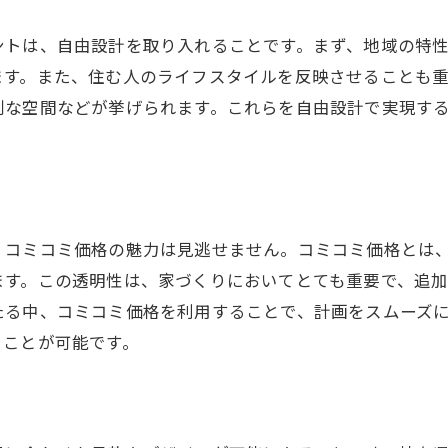
コミコミ価格とは？
自由設計で叶える理想の住まい
ントは、自由設計を取り入れることです。まず、地域の特
中津川市での家造りの魅力
ます。また、住む人のライフスタイルを反映させることも
別な空間などが挙げられます。これらを自由設計で実現す
予算内で叶える夢の住まい
家族のライフスタイルに合わせた設計
コミコミ価格で安心の家造り
川市で自由設計を選ぶ理由コミコミ価格で安心の住まい
、コミコミ価格の魅力は見逃せません。コミコミ価格とは
自由設計のメリットを探る
ます。この透明性は、家づくりにおいてとても重要で、追
中津川市の魅力を活かした家造り
たる中、コミコミ価格を利用することで、計画をスムーズ
コミコミ価格で予算内に収まる家
ることが可能です。
家族のニーズに合わせた設計
将来を見据えた住まい作り
自然を感じる暮らしの提案