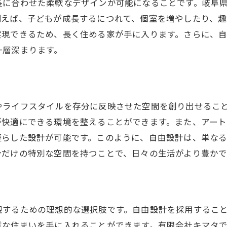
長に合わせた柔軟なデザインが可能になることです。岐阜
設計の家がもたらす快適な暮らし岐阜県中津川市での住ま
例えば、子どもが成長するにつれて、個室を増やしたり、趣
自由設計で快適な空間作り
実現できるため、長く住める家が手に入ります。さらに、
中津川市での自然豊かな暮らし
一層深まります。
コミコミ価格で実現する安心感
家族の成長に合わせた設計
趣味を楽しむための空間作り
やライフスタイルを存分に反映させた空間を創り出せるこ
将来を見据えた住まいのデザイン
が快適にできる環境を整えることができます。また、アート
内で夢の家を実現中津川市での自由設計の魅力
凝らした設計が可能です。このように、自由設計は、単な
コミコミ価格で叶える夢の住まい
分だけの特別な空間を持つことで、日々の生活がより豊か
中津川市での自由設計の魅力
家族のライフスタイルに合わせた家造り
自然と調和した住まいの提案
現するための理想的な選択肢です。自由設計を採用するこ
予算内で快適な住まいを実現
質な住まいを手に入れることができます。有限会社キマタ