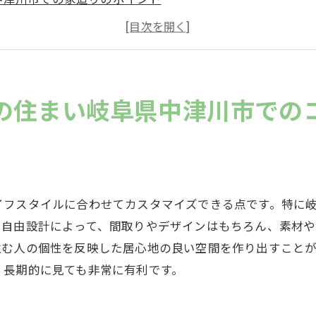
コミコミ価格の魅力を探る
家族の成長に合わせた設計
趣味を反映させた空間作り
予算内で夢の家を実現する方法
の住まい岐阜県中津川市での
設計が可能な中津川市で見つけるあなたの夢のマイホーム
自由設計で叶える理想の住まい
中津川市の地域特性と住まい選び
コミコミ価格で安心の家造り
イフスタイルに合わせてカスタマイズできる点です。特に
住み心地を重視した設計ポイント
。自由設計によって、間取りやデザインはもちろん、素材
家族全員が満足できる住まい
住む人の個性を反映した居心地の良い空間を作り出すこと
、長期的に見ても非常に有利です。
自然豊かな中津川市での暮らし
コミ価格で実現する自由設計中津川市での家造りの魅力