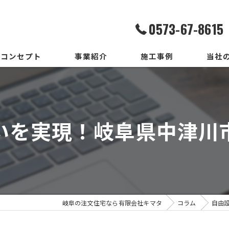
0573-67-8615
コンセプト
事業紹介
施工事例
当社
家造りまでの流れ
設計
いろはいえの選び方
デザイ
いを実現！岐阜県中津川
地震保証付住宅とは
施工
メンテ
新築
岐阜の注文住宅なら有限会社キマタ
コラム
自由