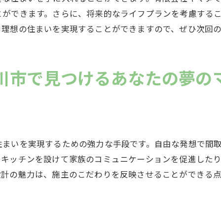
将来を見据えた設計のポイント
とができます。さらに、将来的なライフプランを考慮する
設計で作る理想の住まい岐阜県中津川市での新しい生活の
、理想の住まいを実現することができますので、ぜひ次回
中津川市での新生活を考える
自由設計で理想の住まいを実現
川市で見つけるあなたの夢の
コミコミ価格で安心の家造り
家族全員が満足できる空間作り
自然豊かな中津川市での暮らし
将来を見据えた快適な住まい
住まいを実現するための強力な手段です。自由な発想で間
川市で叶える自分だけの家自由設計とコミコミ価格の魅力
ンキッチンを設けて家族のコミュニケーションを促進した
自由設計で叶える理想の住まい
設計の魅力は、施主のこだわりを反映させることができる
中津川市の魅力を活かした家造り
コミコミ価格で実現する安心感
家族のライフスタイルに合わせた設計