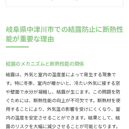
断熱性能が結露防止に寄与する理由
断熱性能がもたらすエネルギー効率の向上
健康被害を防ぐための断熱対策
岐阜県中津川市での結露防止に断熱性
住宅の寿命を延ばすための断熱性能の重要
能が重要な理由
性
断熱性能を高めることで中津川市の冬の結露を
防ぐ方法
結露のメカニズムと断熱性能の関係
効果的な断熱材の選び方
結露は、外気と室内の温度差によって発生する現象で
断熱材の施工ポイント
す。特に冬季、室内が暖かいと、冷たい外気に接する窓
窓やドアの断熱対策
や壁面で水分が凝縮し、結露が生じます。この問題を防
壁と天井の断熱性能の強化方法
ぐためには、断熱性能の向上が不可欠です。断熱材を使
用することにより、外気温の影響を受けにくくなり、室
床下の断熱対策の重要性
内の温度を安定させることができます。結果として、結
断熱性能向上のためのリフォーム事例
露のリスクを大幅に減少させることが可能となります。
中津川市特有の気候に適した断熱材の選び方