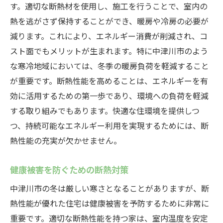
断熱性能向上による暖房費の削減
す。適切な断熱材を使用し、施工を行うことで、室内の
効果的な湿度管理の方法
熱を逃がさず保持することができ、暖房や冷房の必要が
減ります。これにより、エネルギー消費が削減され、コ
断熱性能を高めるDIYアイデア
スト面でもメリットが生まれます。特に中津川市のよう
暖かい住まいをつくるための断熱技術
な寒冷地域においては、冬季の暖房負荷を軽減すること
断熱性能と換気のバランス
が重要です。断熱性能を高めることは、エネルギーを有
中津川市における断熱性能の向上が結露防止に
効に活用するための第一歩であり、環境への負荷を軽減
与える影響
する取り組みでもあります。快適な住環境を提供しつ
断熱性能向上による結露発生の低減
つ、持続可能なエネルギー利用を実現するためには、断
結露が引き起こす問題とその対策
熱性能の充実が欠かせません。
断熱性能と室内湿度の管理
健康被害を防ぐための断熱対策
断熱性能が及ぼす経済的な影響
断熱リフォームの効果的なアプローチ
中津川市の冬は厳しい寒さとなることがありますが、断
熱性能が優れた住宅は健康被害を予防するために非常に
断熱性能向上の最新技術
重要です。適切な断熱性能を持つ家は、室内温度を安定
断熱性能で結露を防ぐ！中津川市の住宅対策ガ