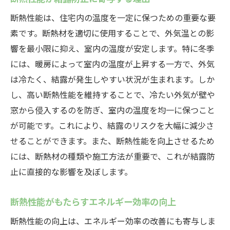
断熱性能とライフスタイルの変化
断熱性能は、住宅内の温度を一定に保つための重要な要
結露問題を断熱性能で解決！中津川市の実例紹
素です。断熱材を適切に使用することで、外気温との影
介
響を最小限に抑え、室内の温度が安定します。特に冬季
断熱性能向上の成功事例
には、暖房によって室内の温度が上昇する一方で、外気
は冷たく、結露が発生しやすい状況が生まれます。しか
中津川市の住宅における断熱リフォームの
し、高い断熱性能を維持することで、冷たい外気が壁や
効果
窓から侵入するのを防ぎ、室内の温度を均一に保つこと
専門家が語る断熱性能の重要性
が可能です。これにより、結露のリスクを大幅に減少さ
断熱性能がもたらす長期的なメリット
せることができます。また、断熱性能を向上させるため
結露防止に成功した家庭の声
には、断熱材の種類や施工方法が重要で、これが結露防
断熱性能改善に役立つ助成金・補助金
止に直接的な影響を及ぼします。
断熱性能で中津川市の冬を快適に過ごすための
ポイント
断熱性能がもたらすエネルギー効率の向上
冬場の結露対策の基本
断熱性能の向上は、エネルギー効率の改善にも寄与しま