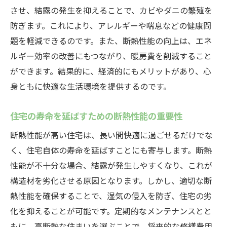
させ、結露の発生を抑えることで、カビやダニの繁殖を
イド
防ぎます。これにより、アレルギーや喘息などの健康問
断熱性能を高めるためのチェックリスト
題を軽減できるのです。また、断熱性能の向上は、エネ
断熱リフォームのステップバイステップガ
ルギー効率の改善にもつながり、暖房費を削減すること
イド
ができます。結果的に、経済的にもメリットがあり、心
断熱性能を向上させるための専門家のアド
身ともに快適な生活環境を提供するのです。
バイス
中津川市の住宅に最適な断熱材
住宅の寿命を延ばすための断熱性能の重要性
断熱性能が住宅価値に与える影響
断熱性能が高い住宅は、長い間快適に過ごせるだけでな
断熱性能向上のための長期的対策
く、住宅自体の寿命を延ばすことにも寄与します。断熱
性能が不十分な場合、結露が発生しやすくなり、これが
構造材を劣化させる原因となります。しかし、適切な断
熱性能を確保することで、湿気の侵入を防ぎ、住宅の劣
化を抑えることが可能です。定期的なメンテナンスとと
もに、高断熱な住まいを選ぶことで、将来的な修繕費用