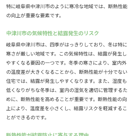
特に岐阜県中津川市のように寒冷な地域では、断熱性能
中津川市の気候に適した素材とは
の向上が重要な要素です。
断熱材の種類と特徴
中津川市で選ばれる断熱材の人気ランキン
中津川市の気候特性と結露発生のリスク
グ
岐阜県中津川市は、四季がはっきりしており、冬は特に
環境に配慮した断熱材の選び方
寒さが厳しい地域です。この気候特性は、結露が発生し
コストパフォーマンスに優れた断熱材
やすくなる要因の一つです。冬季の寒さにより、室内外
断熱材の性能比較と選定ポイント
の温度差が大きくなることから、断熱性能が十分でない
住宅では、結露が発生しやすくなります。また、湿度も
断熱性能向上がもたらす健康で快適な住環境
低くなりがちな冬季は、室内の湿気を適切に管理するた
断熱性能と健康の関係
めに、断熱性能を高めることが重要です。断熱性能の向
断熱性能の向上による室内空気質の改善
上により、温度差を小さくし、結露リスクを軽減するこ
快適な室温を保つための断熱対策
とができるのです。
断熱性能がもたらす静音効果
エコで健康的な住環境を実現する方法
断熱性能が結露防止に寄与する理由