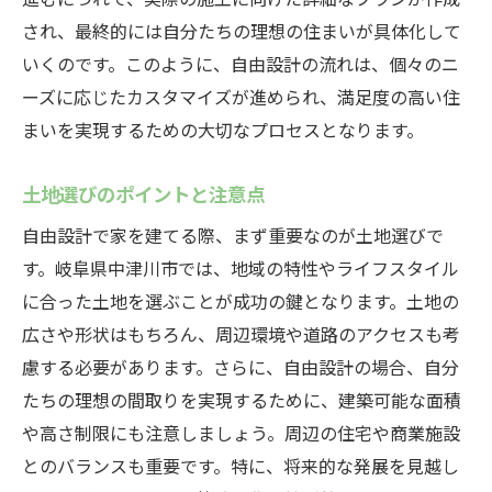
地元文化を取り入れた住まいの工夫
され、最終的には自分たちの理想の住まいが具体化して
四季を楽しむ庭づくりのアイデア
いくのです。このように、自由設計の流れは、個々のニ
災害に強い住宅設計のポイント
ーズに応じたカスタマイズが進められ、満足度の高い住
自由設計の間取りで失敗しないためのチェック
まいを実現するための大切なプロセスとなります。
ポイント
土地選びのポイントと注意点
採光と通風の最適化
自由設計で家を建てる際、まず重要なのが土地選びで
プライバシーを守る間取りの工夫
す。岐阜県中津川市では、地域の特性やライフスタイル
音対策を考慮した設計のポイント
に合った土地を選ぶことが成功の鍵となります。土地の
水回りの配置と使い勝手
広さや形状はもちろん、周辺環境や道路のアクセスも考
将来のリフォームを見据えた設計
慮する必要があります。さらに、自由設計の場合、自分
施工業者とのトラブルを避ける方法
たちの理想の間取りを実現するために、建築可能な面積
家族のライフスタイルに合った自由設計の提案
や高さ制限にも注意しましょう。周辺の住宅や商業施設
子育て世帯に適した間取りの提案
とのバランスも重要です。特に、将来的な発展を見越し