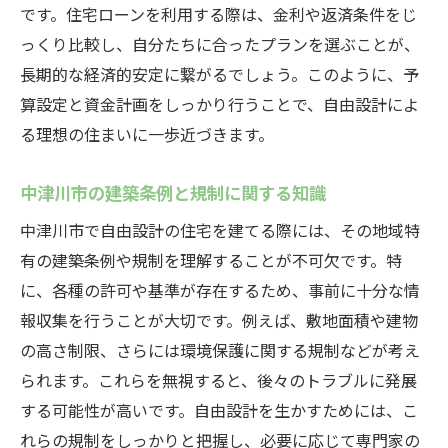
です。住宅ローンを利用する際は、金利や返済条件をじ
点
っくり比較し、自分たちに合ったプランを選ぶことが、
信頼できる施工業者の選び方
長期的な経済的安定に繋がるでしょう。このように、予
トラブルを防ぐための契約書の確認ポイン
算設定と資金計画をしっかり行うことで、自由設計によ
ト
る理想の住まいに一歩近づきます。
スケジュール管理と進捗確認の方法
工事中のコミュニケーションの取り方
中津川市の建築条例と規制に関する知識
完成後のメンテナンス計画
中津川市で自由設計の住宅を建てる際には、その地域特
お客様の声を反映した改善提案
有の建築条例や規制を理解することが不可欠です。特
に、各種の許可や基準が存在するため、事前に十分な情
報収集を行うことが大切です。例えば、敷地面積や建物
の高さ制限、さらには環境保護に関する規制などが考え
られます。これらを無視すると、後々のトラブルに発展
する可能性が高いです。自由設計を生かすためには、こ
れらの規制をしっかりと把握し、必要に応じて専門家の