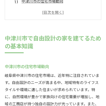
中津川市の住宅市場動向
自由設計の基本的な流れとは？
土地選びのポイントと注意点
予算設定と資金計画の重要性
中津川市の建築条例と規制に関する知識
中津川市で自由設計の家を建てるため
理想の住まいを実現するための初期準備
の基本知識
自由設計の魅力を最大限に活かすためのポイン
ト
自由設計で得られるカスタマイズ性
中津川市の住宅市場動向
生活動線を考慮した間取りの作り方
岐阜県中津川市の住宅市場は、近年特に注目されていま
収納スペースを効果的に確保する方法
す。自由設計のニーズが高まる中、地域特有のライフス
自然光を取り入れるための設計の工夫
タイルや環境に適した住まいが求められています。特
に、自然環境が豊かで家族向けの住宅需要が増加し、地
未来の変化に対応する設計のヒント
域の工務店が持つ独自の設計力が光っています。また、
バリアフリー設計の考え方