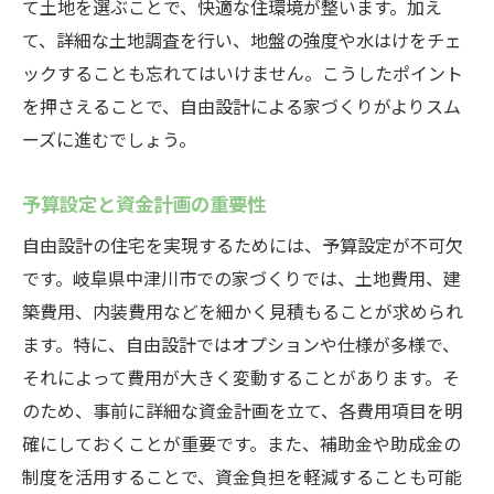
二世帯住宅の設計アイデア
て土地を選ぶことで、快適な住環境が整います。加え
て、詳細な土地調査を行い、地盤の強度や水はけをチェ
ペットと暮らす家の間取り
ックすることも忘れてはいけません。こうしたポイント
趣味を楽しむスペースの作り方
を押さえることで、自由設計による家づくりがよりスム
在宅ワークを快適にする部屋作り
ーズに進むでしょう。
将来の介護を見据えたバリアフリー設計
中津川市で自由設計を選ぶべき理由とその魅力
予算設定と資金計画の重要性
中津川市特有の魅力的な住環境
自由設計の住宅を実現するためには、予算設定が不可欠
自由設計の柔軟性とカスタマイズ性
です。岐阜県中津川市での家づくりでは、土地費用、建
地元工務店の強みとサポート
築費用、内装費用などを細かく見積もることが求められ
地域コミュニティとのつながりを活かす住
ます。特に、自由設計ではオプションや仕様が多様で、
まい
それによって費用が大きく変動することがあります。そ
のため、事前に詳細な資金計画を立て、各費用項目を明
中津川市での自然豊かな暮らし
確にしておくことが重要です。また、補助金や助成金の
地元の歴史と文化を感じる住まいづくり
制度を活用することで、資金負担を軽減することも可能
成功する自由設計の家づくりのポイントと注意