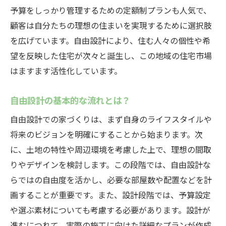
予算をしっかり管理するための定額制プランも人気で、
理想の間取りを実現するための自由設計のステ
顧客は自分たちの理想の住まいを実現するために選択肢
ップ
を広げています。自由設計により、住む人々の個性や希
家族の要望をヒアリングする方法
望を反映した住宅が次々と誕生し、この地域の住宅市場
設計士とのコミュニケーションの取り方
はますます活性化しています。
プランニング段階での重要なチェックポイ
ント
自由設計の基本的な流れとは？
モデルハウス訪問の活用方法
自由設計での家づくりは、まず自身のライフスタイルや
設計図面の確認と修正のプロセス
将来のビジョンを明確にすることから始まります。次
工事開始前の最終確認事項
に、土地の特性や周辺環境を考慮した上で、理想の間取
りやデザインを検討します。この段階では、自由設計な
中津川市の風土を活かした自由設計のアイデア
らではの自由度を活かし、必要な部屋数や配置などを計
中津川市の気候に適した設計アイデア
画することが重要です。また、設計段階では、予算設定
地元の自然素材を活用したデザイン
や選ぶ素材についても考慮する必要があります。設計が
中津川市の風土に合ったエコ住宅の提案
進むにつれて、実際の施工に向けた詳細なプランが作成