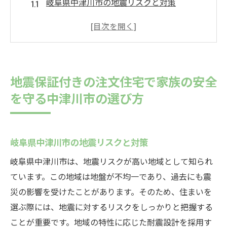
岐阜県中津川市の地震リスクと対策
注文住宅における地震保証の種類
家族全員が安心して住める住宅の選び方
地震保証に含まれる具体的なサービス内容
地震保証付き住宅の設計ポイント
地震保証付きの注文住宅で家族の安全
中津川市でおすすめの地震保証付き住宅メ
を守る中津川市の選び方
ーカー
中津川市で安心の注文住宅を建てるための地震
保証の重要性
岐阜県中津川市の地震リスクと対策
地震保証が家計を守る理由
岐阜県中津川市は、地震リスクが高い地域として知られ
中津川市での地震被害とその対策
ています。この地域は地盤が不均一であり、過去にも震
地震保証の有無で変わる住宅選びのポイン
災の影響を受けたことがあります。そのため、住まいを
ト
選ぶ際には、地震に対するリスクをしっかりと把握する
注文住宅における地震保証の長期的なメリ
ことが重要です。地域の特性に応じた耐震設計を採用す