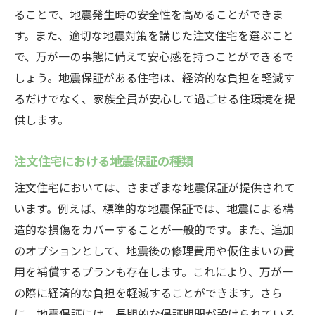
ット
ることで、地震発生時の安全性を高めることができま
す。また、適切な地震対策を講じた注文住宅を選ぶこと
地震保証付き住宅の購入プロセス
で、万が一の事態に備えて安心感を持つことができるで
地震保証が提供する精神的な安心感
しょう。地震保証がある住宅は、経済的な負担を軽減す
地震保証でさらに安心中津川市で理想の注文住
るだけでなく、家族全員が安心して過ごせる住環境を提
宅を見つけよう
供します。
理想の注文住宅を見つけるためのポイント
中津川市の住宅市場と地震保証の重要性
注文住宅における地震保証の種類
地震保証付き住宅の購入前に確認すべきポ
注文住宅においては、さまざまな地震保証が提供されて
イント
います。例えば、標準的な地震保証では、地震による構
注文住宅を選ぶ際の地震保証の比較
造的な損傷をカバーすることが一般的です。また、追加
中津川市で地震保証付き住宅を選ぶ理由
のオプションとして、地震後の修理費用や仮住まいの費
地震保証付き住宅の選び方と購入の流れ
用を補償するプランも存在します。これにより、万が一
の際に経済的な負担を軽減することができます。さら
注文住宅を建てるなら地震保証が必須中津川市
に、地震保証には、長期的な保証期間が設けられている
のおすすめポイント