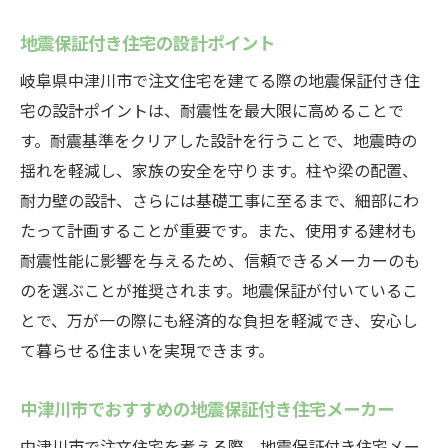
中津川市の地震対策と注文住宅の関係
地震保証付き注文住宅の選び方のポイント
地震保証付き住宅の設計ポイント
家族全員が安心できる住宅を選ぶために
岐阜県中津川市で注文住宅を建てる際の地震保証付き住
地震保証の有無が家計に与える影響
宅の設計ポイントは、耐震性を最大限に高めることで
す。耐震基準をクリアした設計を行うことで、地震時の
中津川市での地震保証付き住宅の評価
揺れを軽減し、家族の安全を守ります。柱や梁の配置、
地震保証付き注文住宅で中津川市の暮らしを安
耐力壁の設計、さらには基礎工事に至るまで、細部にわ
全にするポイント
たって計画することが重要です。また、使用する建材も
地震保証付き住宅の安全性について
耐震性能に影響を与えるため、信頼できるメーカーのも
注文住宅における地震対策の最新技術
のを選ぶことが推奨されます。地震保証が付いているこ
中津川市での地震保証付き住宅の選び方
とで、万が一の際にも経済的な負担を軽減でき、安心し
地震保証付き住宅のメリットと注意点
て暮らせる住まいを実現できます。
家計を守るための地震保証の活用方法
中津川市でおすすめの地震保証付き住宅メーカー
地震保証付き住宅のアフターケアとメンテ
ナンス
中津川市で注文住宅を考える際、地震保証付き住宅メー