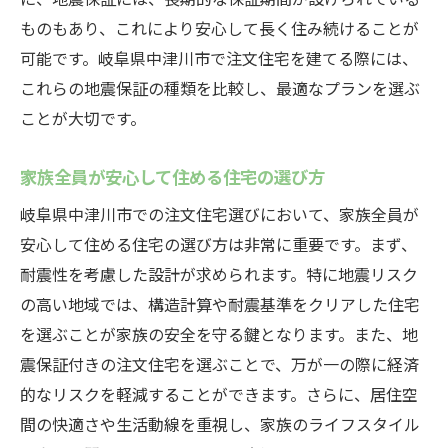
ものもあり、これにより安心して長く住み続けることが
地震保証付き注文住宅の費用対効果
可能です。岐阜県中津川市で注文住宅を建てる際には、
中津川市での地震保証の加入方法
これらの地震保証の種類を比較し、最適なプランを選ぶ
地震保証付き注文住宅の具体例
ことが大切です。
注文住宅における地震対策技術の紹介
地震保証のある住宅で得られる安心感
家族全員が安心して住める住宅の選び方
地震保証付き住宅購入にあたっての注意点
岐阜県中津川市での注文住宅選びにおいて、家族全員が
中津川市の注文住宅地震保証で安心な住まいを
安心して住める住宅の選び方は非常に重要です。まず、
手に入れる方法
耐震性を考慮した設計が求められます。特に地震リスク
地震保証付き注文住宅の選び方
の高い地域では、構造計算や耐震基準をクリアした住宅
を選ぶことが家族の安全を守る鍵となります。また、地
中津川市での地震保証の適用条件
震保証付きの注文住宅を選ぶことで、万が一の際に経済
注文住宅の地震保証を活用するポイント
的なリスクを軽減することができます。さらに、居住空
地震保証付き住宅のメンテナンス方法
間の快適さや生活動線を重視し、家族のライフスタイル
地震保証付き住宅のリスク管理