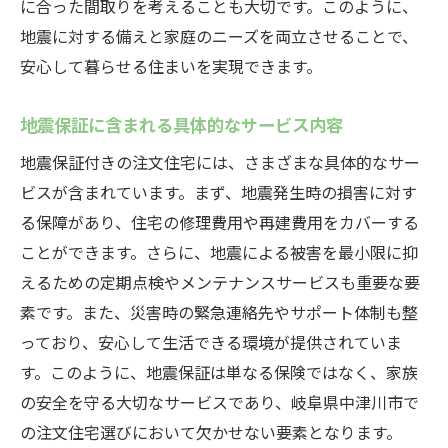
に合った間取りを考えることも大切です。このように、
地震保証付き住宅を選ぶ際のチェックリス
地震に対する備えと家庭のニーズを両立させることで、
ト
安心して暮らせる住まいを実現できます。
地震保証で安心中津川市の注文住宅の選び方ガ
イド
地震保証に含まれる具体的なサービス内容
地震保証付き住宅の選び方
地震保証付きの注文住宅には、さまざまな具体的なサー
中津川市における地震リスク評価
ビスが含まれています。まず、地震発生時の損害に対す
地震保証付き住宅のメリットとデメリット
る保障があり、住宅の修理費用や再建費用をカバーする
ことができます。さらに、地震による被害を最小限に抑
注文住宅における地震保証の選定基準
えるための定期点検やメンテナンスサービスも重要な要
地震保証付き住宅の事例紹介
素です。また、災害時の緊急連絡先やサポート体制も整
地震保証の適用範囲とその確認方法
っており、安心して生活できる環境が提供されていま
理想の注文住宅を中津川市で地震保証がもたら
す。このように、地震保証は単なる保険ではなく、家族
す安心感
の安全を守る大切なサービスであり、岐阜県中津川市で
地震保証付き住宅の安心感の理由
の注文住宅選びにおいて欠かせない要素となります。