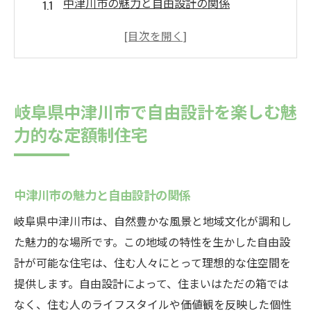
中津川市の魅力と自由設計の関係
定額制住宅の特徴とは？
自由設計のプロセスを楽しもう
家族全員が満足する住まい作り
中津川市の自然と調和するデザイン
岐阜県中津川市で自由設計を楽しむ魅
定額制で実現する安心のマイホーム
力的な定額制住宅
予算を気にせず理想の住まいを実現する自由設
計の魅力
予算内での自由なデザイン
中津川市の魅力と自由設計の関係
定額制がもたらす安心感
岐阜県中津川市は、自然豊かな風景と地域文化が調和し
理想の住まいを実現するステップ
た魅力的な場所です。この地域の特性を生かした自由設
自由設計で叶えるデザインの多様性
計が可能な住宅は、住む人々にとって理想的な住空間を
提供します。自由設計によって、住まいはただの箱では
コストパフォーマンスの高い住まい
なく、住む人のライフスタイルや価値観を反映した個性
追加費用の心配不要の理由