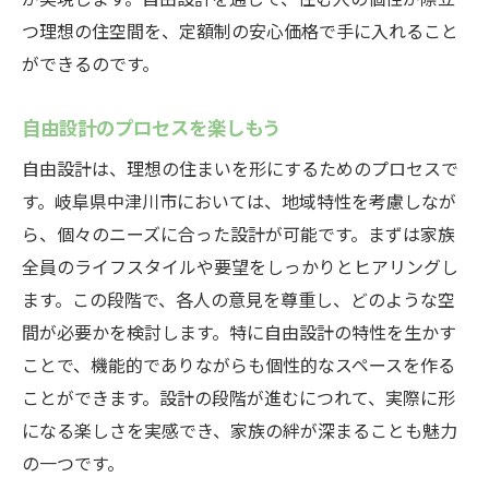
ント
つ理想の住空間を、定額制の安心価格で手に入れること
無駄のない設計のコツ
ができるのです。
未来を見据えたデザイン
家族の要望を反映させる方法
自由設計のプロセスを楽しもう
自由設計の魅力を最大限に活かす定額制住宅の
自由設計は、理想の住まいを形にするためのプロセスで
メリット
す。岐阜県中津川市においては、地域特性を考慮しなが
定額制の安心感
ら、個々のニーズに合った設計が可能です。まずは家族
全員のライフスタイルや要望をしっかりとヒアリングし
自由設計による個性的な住まい
ます。この段階で、各人の意見を尊重し、どのような空
コスト管理の重要性
間が必要かを検討します。特に自由設計の特性を生かす
追加費用を防ぐポイント
ことで、機能的でありながらも個性的なスペースを作る
期待以上の住まいを実現するために
ことができます。設計の段階が進むにつれて、実際に形
定額制住宅の長所と短所
になる楽しさを実感でき、家族の絆が深まることも魅力
中津川市の自然を活かした自由設計住宅の魅力
の一つです。
とは