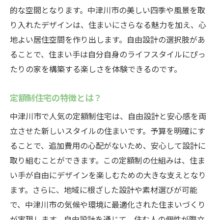
的な空間となります。中津川市の美しい四季や風景を取
自然豊かな中津川市で自由設計住宅を建てる安
り入れたデザインは、住まいにさらなる魅力を加え、心
心の理由
地よい居住空間を作り出します。自由設計の選択肢があ
中津川市の自然環境を活かす
ることで、住まい手は自分自身のライフスタイルにぴっ
快適な住環境のための工夫
たりの家を構築する楽しさを体験できるのです。
自然素材を使った家作り
環境に優しい住まいの特徴
定額制住宅の特徴とは？
定額制が保証する安心
中津川市で人気の定額制住宅は、自由設計と安心感を両
地域との共生を考えたデザイン
立させた新しいスタイルの住まいです。予算を明確にす
ることで、追加費用の心配がないため、安心して設計に
定額制だから安心！自由設計で叶える理想のマ
取り組むことができます。この定額制の仕組みは、住ま
イホーム
い手が自由にデザインを楽しむための大きな支えとなり
定額制のメリットとは？
ます。さらに、地域に根ざした設計や素材選びが可能
安心して自由設計を楽しむ方法
で、中津川市の気候や環境に最適化された住まいづくり
理想のマイホームを手に入れるためのポイ
が実現します。自由設計を通じて、住む人の個性が際立