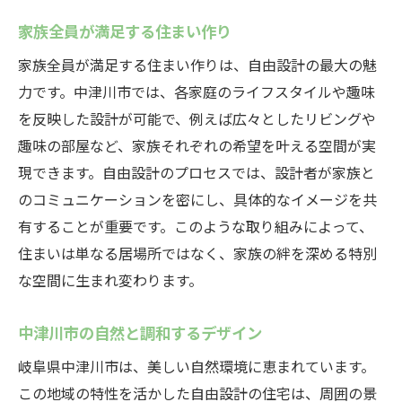
自然を取り入れたデザインの例
家族全員が満足する住まい作り
快適な住まいを作るための自然素材
家族全員が満足する住まい作りは、自由設計の最大の魅
環境に優しい設計のポイント
力です。中津川市では、各家庭のライフスタイルや趣味
を反映した設計が可能で、例えば広々としたリビングや
中津川市ならではの風景を活かす方法
趣味の部屋など、家族それぞれの希望を叶える空間が実
自然と共生する住まいの作り方
現できます。自由設計のプロセスでは、設計者が家族と
自由設計で実現するエコ住宅
のコミュニケーションを密にし、具体的なイメージを共
定額制で安心！自由設計で作る個性的な住まい
有することが重要です。このような取り組みによって、
個性を反映させる設計の工夫
住まいは単なる居場所ではなく、家族の絆を深める特別
定額制だからこそできるデザイン
な空間に生まれ変わります。
独自性のある住まいを実現するポイント
中津川市の自然と調和するデザイン
安心してデザインを楽しむ方法
定額制でのコスト管理のコツ
岐阜県中津川市は、美しい自然環境に恵まれています。
この地域の特性を活かした自由設計の住宅は、周囲の景
理想の住まいを実現するための準備