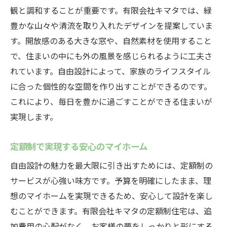
観と調和することが重要です。有限会社キマタでは、緑
自由設計×定額制住宅で実現する理想のライフス
豊かな山々や清流を取り入れたデザインを提案していま
タイル
す。開放感のある大きな窓や、自然素材を使用すること
自由設計で叶える理想の生活
で、住まいの中にも外の風景を感じられるように工夫さ
定額制で安心して住まいを作る
れています。自由設計によって、家族のライフスタイル
ライフスタイルに合わせたデザインのポイ
に合った個性的な空間を作り出すことができるのです。
ント
これにより、毎日を豊かに過ごすことができる住まいが
快適な暮らしを実現するための工夫
実現します。
家族全員が満足する住まい作り
定額制で実現する安心のマイホーム
未来を見据えた自由設計の魅力
自由設計の魅力を最大限に引き出すためには、定額制の
サービスが心強い味方です。予算を明確にしたまま、理
想のマイホームを実現できるため、安心して設計を楽し
むことができます。有限会社キマタの定額制住宅は、追
加費用の心配がなく、お客様の夢をしっかりと形にする