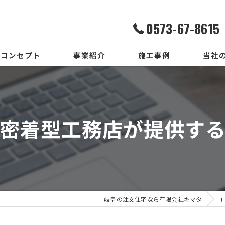
0573-67-8615
コンセプト
事業紹介
施工事例
当社
家造りまでの流れ
設計
いろはいえの選び方
デザイ
密着型工務店が提供す
地震保証付住宅とは
施工
メンテ
新築
岐阜の注文住宅なら有限会社キマタ
コ