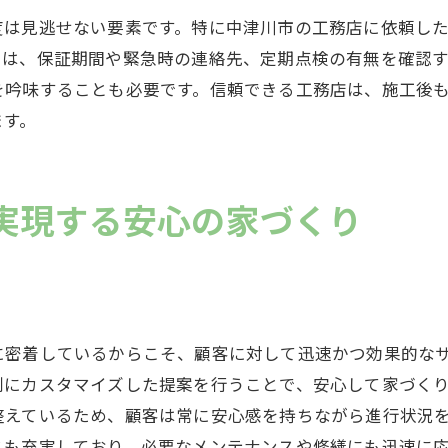
顧客満足度を上げるサービスの充実
度は見逃せない要素です。特に中津川市の工務店に依頼し
地元密着型の工務店が創る快適で長持ちする家
には、保証期間や緊急時の連絡先、定期点検の有無を確認
を吟味することも必要です。信頼できる工務店は、施工後
長持ちする家を建てるためのポイント
ます。
快適性を追求した設計と施工
高品質な建材の選定基準
省エネと環境への配慮
実現する安心の家づくり
居住後のメンテナンスとサポート
地元の暮らしに合わせた家づくり
岐阜県中津川市の工務店が提供する安心のサポート
施工前の詳細な打ち合わせ
に密着しているからこそ、顧客に対して迅速かつ効果的な
施工中の定期的な進捗報告
別にカスタマイズした提案を行うことで、安心して家づく
引き渡し後のアフターサービス
整えているため、顧客は常に安心感を持ちながら進行状況
保証内容とその範囲について
スも充実しており、必要なメンテナンスや修繕にも迅速に