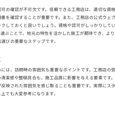
地域社会と深い関係を持つ工務店の強み
認可の確認が不可欠です。信頼できる工務店は、適切な資
地域コミュニティとの連携
明書を確認することが重要です。また、工務店の公式ウェ
地元イベントへの参加と協力
ックしておくと良いでしょう。資格や認可がしっかりして
お客様との長期的な関係構築
を選ぶことで、地元の特性を活かした施工が期待でき、より
地域の職人とのネットワーク
店選びの重要なステップです。
地元企業との協働によるコスト削減
地域貢献活動と信頼の構築
気
工務店が選ばれる理由：迅速な対応と高い信頼性
めには、訪問時の雰囲気も重要なポイントです。工務店の
緊急時の迅速な対応力
の清潔感や整頓具合も、施工品質に影響を与える要素です
施工中のトラブル対応能力
が反映された雰囲気を感じ取ることも重要です。実際にス
信頼性を高める透明な料金設定
る上でも大変参考になります。
施工後のフォローアップ体制
建築に関する専門知識の豊富さ