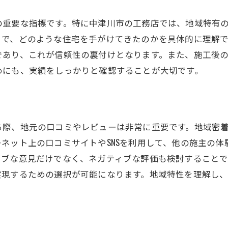
自由設計とは？そのメリットと魅力
お客様の要望に応じたカスタマイズの提案
の重要な指標です。特に中津川市の工務店では、地域特有
地元の特性を活かしたデザインの実例
とで、どのような住宅を手がけてきたのかを具体的に理解
であり、これが信頼性の裏付けとなります。また、施工後
施工前の詳細なヒアリングとプランニング
めにも、実績をしっかりと確認することが大切です。
環境に配慮した自由設計のポイント
施主の夢を形にする設計のプロセス
中津川市の気候に対応した工務店の施工方法
る際、地元の口コミやレビューは非常に重要です。地域密
中津川市特有の気候を理解する
ネット上の口コミサイトやSNSを利用して、他の施主の
気候に適した建材の選び方
ィブな意見だけでなく、ネガティブな評価も検討すること
施工時期と気候の関係
実現するための選択が可能になります。地域特性を理解し
断熱性と耐久性を高める施工技術
雨風に強い家を建てるための工法
気候変動に対応する最新の施工方法