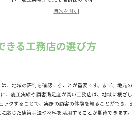
地元の口コミやレビューを活用する
工務店の資格や認可の確認方法
訪問時にチェックすべき工務店の雰囲気
アフターサポートの充実度を見極める
できる工務店の選び方
地域密着型の工務店で実現する安心の家づくり
地域密着型だからこそできるサポート
地元の気候に合わせた設計の重要性
地域の文化を取り入れた家づくり
には、地域の評判を確認することが重要です。まず、地元
安心の施工体制と工事管理
特に、施工実績や顧客満足度が高い工務店は、地域に根ざ
地元ならではの素材選びのメリット
チェックすることで、実際の顧客の体験を知ることができ、
性に応じた建築手法や材料を活用することが期待できます
お客様とのコミュニケーションの大切さ
工務店が提供する地元特有の自由設計の魅力