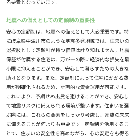
る要素となっています。
地震の多い日本で安心の定額制を選ぶ価値
日本特有の地震リスクと住宅選び
地震への備えとしての定額制の重要性
安心の定額制が提供する安心の基盤
安心の定額制は、地震への備えとして大変重要です。特
地震保証による長期的な生活保障
に岐阜県中津川市のような地震多発地域では、住まいの
災害時の不安を軽減する枠組み
選択肢として定額制が持つ価値は計り知れません。地震
保証が付属する住宅は、万が一の際に経済的な損失を最
日本全国に広がる安心の定額制の波
小限に抑えることができ、安心して暮らすための大きな
次世代に伝える安全で安心な住まい
助けとなります。また、定額制によって住宅にかかる費
安心の定額制と地震保証で叶える未来の住まい
用が明確化されるため、計画的な資金運用が可能です。
地震に強い未来型住宅の展望
これにより、予期せぬ出費を避けることができ、安心し
定額制による革新的な住宅プラン
て地震リスクに備えられる環境が整います。住まいを選
中津川市から始まる新しい住まいの形
ぶ際には、これらの要素をしっかり考慮し、家族の未来
持続可能な安心住宅の実現
に備えることが何よりも重要です。定額制を活用するこ
とで、住まいの安全性を高めながら、心の安定をも得る
安心の定額制がもたらす未来予想図