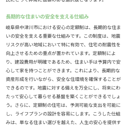
安心の定額制住宅を選ぶ際の重要ポイント
長期的な住まいの安全を支える仕組み
地震保証が付いた住まいを見極める基準
岐阜県中津川市における安心の定額制は、長期的な住ま
中津川市でオススメの住宅プラン
いの安全を支える重要な仕組みです。この制度は、地震
長期的な視点で見る住宅選びのコツ
リスクが高い地域において特に有効で、住宅の耐震性を
災害リスクを考慮した安全な住宅選定
向上させるための重点が置かれています。定額制によ
地震保証付き住宅の市場動向
り、建設費用が明確であるため、住まい手は予算内で安
中津川市で安心の定額制が支持される理由
心して家を持つことができます。これにより、長期的な
地元での高い信頼と実績
資産形成を行いながら、安全な住環境を確保することが
住民からのポジティブなフィードバック
できるのです。地震に対する備えを万全にし、将来にわ
たって安心して暮らせる基盤を築くことができるでしょ
安心の定額制が地域経済へ与える影響
う。さらに、定額制の住宅は、予測可能な支出を可能に
コミュニティの一体感と安心感
し、ライフプランの設計を容易にします。こうした仕組
中津川市の住宅における定額制の役割
みは、単なる住まい選びを越えた、人生の安心を提供す
地震保証が地域における信頼を強化