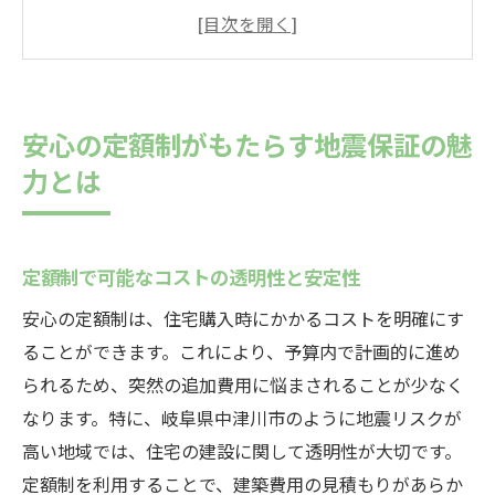
長期的な住まいの安全を支える仕組み
地震への備えとしての定額制の重要性
岐阜県中津川市における具体的な事例
安心の定額制が生み出す心理的安心
安心の定額制がもたらす地震保証の魅
岐阜県中津川市で安心の定額制を利用する利点
力とは
地域特有の地震リスクへの対応
定額制がもたらす住宅選択の自由度
定額制で可能なコストの透明性と安定性
地震保証付き住宅の購入プロセス
中津川市における地震保証の役割
安心の定額制は、住宅購入時にかかるコストを明確にす
ることができます。これにより、予算内で計画的に進め
安心の定額制で得られる経済的メリット
られるため、突然の追加費用に悩まされることが少なく
住民に愛される安定した暮らしの提供
なります。特に、岐阜県中津川市のように地震リスクが
定額制と地震保証で守る住宅の安全性
高い地域では、住宅の建設に関して透明性が大切です。
地震に強い住宅設計のポイント
定額制を利用することで、建築費用の見積もりがあらか