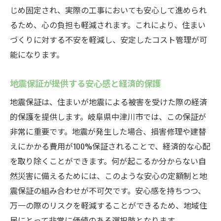
定額制契約による長期的な安心
じめ固定され、実際の工事においても安心して進められ
住宅の耐震性を高める具体策
るため、心の負担も軽減されます。これにより、住まい
地震保証が保証する住宅の強み
づくりに対する不安を軽減し、安定したコスト管理が可
岐阜県中津川市の住宅事情
能になります。
安心の定額制による安全性強化
地震保証が提供する安心感と経済的保護
安心の定額制が実現する中津川市での安心な暮
地震保証は、住まいが地震による被害を受けた際の経済
らし
的保護を提供します。岐阜県中津川市では、この保証が
定額制が提供する安心の日常生活
非常に重要です。地震が発生した場合、損害修理や建替
地震保証による住まいの安心感
えにかかる費用が100%保証されることで、経済的な心配
中津川市での安心ライフスタイルの実現
を取り除くことができます。何が起こるか分からない自
災害時の安全をサポートする仕組み
然災害に備えるためには、このような安心の定額制と地
住民間での信頼構築と支援体制
震保証の組み合わせが不可欠です。安心感を持ちつつ、
安心の定額制で広がる地域の絆
万一の際のリスクを軽減することができるため、地域住
地震保証を活用した安心の定額制住宅の選び方
民にとって非常に価値のある選択肢となります。