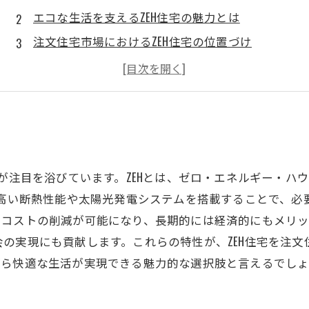
エコな生活を支えるZEH住宅の魅力とは
注文住宅市場におけるZEH住宅の位置づけ
ZEH住宅がもたらすエコ効果と住まいの快適さ
環境に優しい選択：ZEH住宅の経済的メリット
ZEH住宅の選び方：快適な生活を実現するために
持続可能な未来を築くためのZEH住宅の必要性
宅が注目を浴びています。ZEHとは、ゼロ・エネルギー・ハ
、高い断熱性能や太陽光発電システムを搭載することで、
ーコストの削減が可能になり、長期的には経済的にもメリ
の実現にも貢献します。これらの特性が、ZEH住宅を注
ら快適な生活が実現できる魅力的な選択肢と言えるでしょう