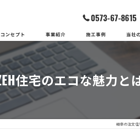
0573-67-8615
コンセプト
事業紹介
施工事例
当社
家造りまでの流れ
設計
いろはいえの選び方
デザイ
ZEH住宅のエコな魅力と
地震保証付住宅とは
施工
メンテ
新築
岐阜の注文住