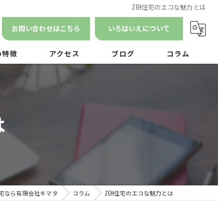
ZEH住宅のエコな魅力とは
お問い合わせはこちら
いろはいえについて
の特徴
アクセス
ブログ
コラム
漫画特集
ン
は
ナンス
宅なら有限会社キマタ
コラム
ZEH住宅のエコな魅力とは