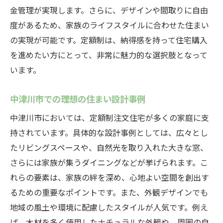
金管理が実現します。さらに、デザインや間取りに自由
ーチ
度があるため、家族のライフスタイルに合わせた住まい
中津川市で話題の定額制注文住宅がもたらす安
の実現が可能です。定額制は、納得感を持って住宅購入
心感
を進めたい方にとって、非常に魅力的な選択肢となって
住まい選びにおける安心感の重要性
います。
定額制が人気を集める理由
中津川市の住環境に適した定額制住宅
中津川市での理想の住まい設計事例
消費者保護を考慮した定額制の仕組み
中津川市においては、定額制注文住宅が多くの家庭に支
安心して家を建てるためのプロセス
持されています。具体的な設計事例としては、広々とし
中津川市で選ばれる理由と実績
たリビングスペースや、自然光を取り入れた大きな窓、
さらには家族が集うダイニングなどが挙げられます。こ
ライフスタイルに合わせた注文住宅を定額で手
れらの要素は、家族の絆を深め、心地よい空間を創出す
に入れる方法
るための重要なポイントです。また、外観デザインでも
ライフステージに応じた設計の柔軟性
地域の風土や環境に配慮したスタイルが人気です。例え
中津川市での家族構成に合った住宅プラン
ば、木材を多く使用したナチュラルな外観や、周囲の自