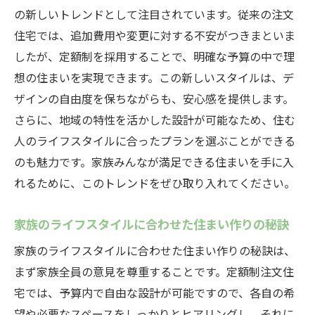
の新しいトレンドとして注目されています。従来の注文
継続的なサポートとアフターサービス
住宅では、追加費用や変更に対する不安がつきまといま
定額制だから安心！中津川市で始める注文住宅
したが、定額制を採用することで、明確な予算の中で理
ライフ
想の住まいを実現できます。この新しいスタイルは、デ
注文住宅ライフの始め方ガイド
ザインの自由度を保ちながらも、安心感を提供します。
中津川市における住宅購入の流れ
さらに、地域の特性を活かした設計が可能なため、住む
安心の定額制注文住宅で始める新生活
人のライフスタイルに合ったプランを選ぶことができる
初めての注文住宅でも安心できるプロセス
のも魅力です。家族みんなが満足できる住まいを手に入
地元ならではのサポート体制と信頼感
れるために、このトレンドをぜひ取り入れてください。
定額制で描く理想のライフスタイル
家族のライフスタイルに合わせた住まい作りの秘訣
家族のライフスタイルに合わせた住まい作りの秘訣は、
まず家族全員の意見を尊重することです。定額制注文住
宅では、予算内で自由な設計が可能ですので、各自の希
望や必要なスペースをしっかりとヒアリングし、それに