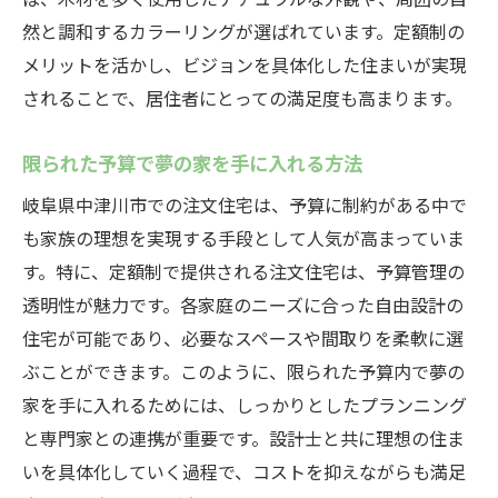
定額制で実現するカスタマイズの自由度
然と調和するカラーリングが選ばれています。定額制の
未来の生活を見据えた長期的なプランニン
メリットを活かし、ビジョンを具体化した住まいが実現
グ
されることで、居住者にとっての満足度も高まります。
家族とともに進化する住まい作り
定額制で叶える個性的なライフスタイル
限られた予算で夢の家を手に入れる方法
未来の暮らしを描く定額制注文住宅の魅力
岐阜県中津川市での注文住宅は、予算に制約がある中で
環境に配慮した持続可能な住宅デザイン
も家族の理想を実現する手段として人気が高まっていま
す。特に、定額制で提供される注文住宅は、予算管理の
スマートホーム技術との融合
透明性が魅力です。各家庭のニーズに合った自由設計の
中津川市ならではの自然との調和
住宅が可能であり、必要なスペースや間取りを柔軟に選
未来志向の設備とインフラ整備
ぶことができます。このように、限られた予算内で夢の
地域社会と共生する住まいの提案
家を手に入れるためには、しっかりとしたプランニング
次世代を見据えた住宅の在り方
と専門家との連携が重要です。設計士と共に理想の住ま
家族の夢を反映する定額制注文住宅の可能性
いを具体化していく過程で、コストを抑えながらも満足