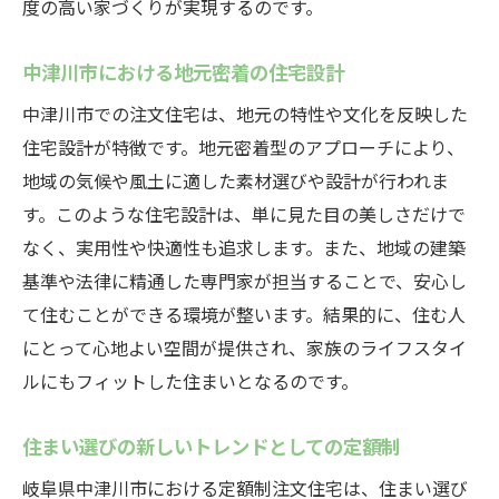
家族の声を反映したオーダーメイド設計
度の高い家づくりが実現するのです。
中津川市での成功事例と住まいの変革
中津川市における地元密着の住宅設計
夢を形にするためのヒアリングプロセス
中津川市での注文住宅は、地元の特性や文化を反映した
定額制で可能となる個別対応の柔軟性
住宅設計が特徴です。地元密着型のアプローチにより、
家族の未来を見据えた住まいの実現
地域の気候や風土に適した素材選びや設計が行われま
暮らしの中に夢を取り入れる方法
す。このような住宅設計は、単に見た目の美しさだけで
有限会社キマタが提案する住まいづくりの新常
なく、実用性や快適性も追求します。また、地域の建築
識
基準や法律に精通した専門家が担当することで、安心し
キマタが提供する信頼の住宅ソリューショ
て住むことができる環境が整います。結果的に、住む人
ン
にとって心地よい空間が提供され、家族のライフスタイ
中津川市での数々の実績と信頼性
ルにもフィットした住まいとなるのです。
革新的な住宅スタイルの提案
住まい選びの新しいトレンドとしての定額制
顧客満足を最優先に考えたサービス
地域社会に貢献する住宅開発
岐阜県中津川市における定額制注文住宅は、住まい選び