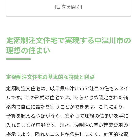
中津川市での理想の住まい設計事例
限られた予算で夢の家を手に入れる方法
中津川市における地元密着の住宅設計
住まい選びの新しいトレンドとしての定額
定額制注文住宅で実現する中津川市の
制
理想の住まい
家族のライフスタイルに合わせた住まい作
りの秘訣
安心の価格で叶う注文住宅の新しい選択肢
定額制注文住宅の基本的な特徴と利点
定額制注文住宅の費用透明性の重要性
定額制注文住宅は、岐阜県中津川市で注目の住宅スタイ
購入者が知っておくべき定額制のメリット
ルです。この形式の住宅では、あらかじめ設定された価
中津川市での注文住宅市場の変化
格内で自由に設計を行うことができます。これにより、
定額制がもたらす購入者への安心感
予算を超える心配がなく、安心して理想の住まいを手に
入れることが可能です。また、透明性の高い建築費用の
価格競争力を持つ定額制注文住宅とは
提示により、隠れたコストが発生しにくく、計画的な資
予算管理が容易な住宅購入の新しいアプロ