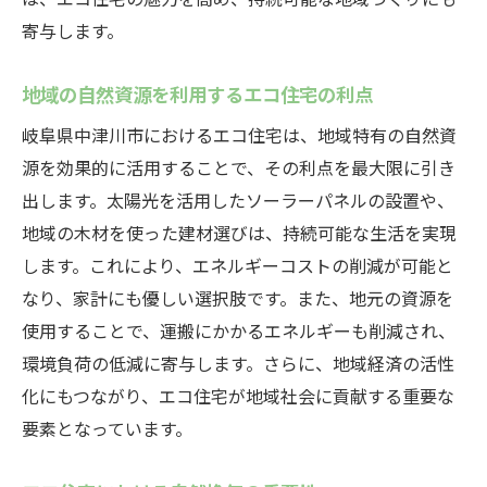
寄与します。
効率化の秘訣
最新の空調技術でエネルギー消費を最小限
地域の自然資源を利用するエコ住宅の利点
に
岐阜県中津川市におけるエコ住宅は、地域特有の自然資
持続可能性を高める空調システムの選択基
源を効果的に活用することで、その利点を最大限に引き
準
出します。太陽光を活用したソーラーパネルの設置や、
エコ住宅における空調効率化の実例
地域の木材を使った建材選びは、持続可能な生活を実現
環境負荷を軽減するための空調システム
します。これにより、エネルギーコストの削減が可能と
未来を見据えたエコ住宅の空調設計
なり、家計にも優しい選択肢です。また、地元の資源を
エネルギー効率向上に向けた研究と開発
使用することで、運搬にかかるエネルギーも削減され、
自然環境に調和した中津川市のエコ住宅で快適
環境負荷の低減に寄与します。さらに、地域経済の活性
な暮らしを
化にもつながり、エコ住宅が地域社会に貢献する重要な
地域の自然を活かすエコ住宅のデザイン
要素となっています。
エコ住宅で実現する自然との共生ライフス