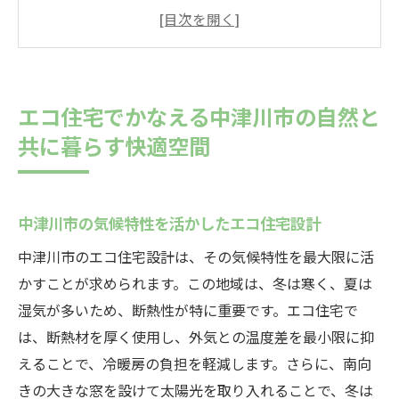
計
自然素材を用いた住まいづくりの魅力
地域の自然資源を利用するエコ住宅の利点
エコ住宅における自然換気の重要性
エコ住宅でかなえる中津川市の自然と
持続可能な住環境を目指したエコ住宅の工
共に暮らす快適空間
夫
エコ住宅で体感する四季折々の自然の変化
省エネ空調が実現するエコ住宅の新しいライフ
中津川市の気候特性を活かしたエコ住宅設計
スタイル
中津川市のエコ住宅設計は、その気候特性を最大限に活
効率的な空調システムで省エネルギーを達
かすことが求められます。この地域は、冬は寒く、夏は
成
湿気が多いため、断熱性が特に重要です。エコ住宅で
最先端技術を駆使した空調の選び方
は、断熱材を厚く使用し、外気との温度差を最小限に抑
エコ住宅で快適な温度管理を実現する方法
えることで、冷暖房の負担を軽減します。さらに、南向
省エネ空調がもたらす健康的な暮らし
きの大きな窓を設けて太陽光を取り入れることで、冬は