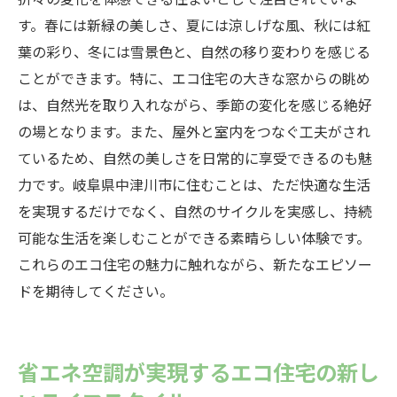
未来を見据えた空調システムの進化
す。春には新緑の美しさ、夏には涼しげな風、秋には紅
エコ住宅の空調技術がもたらす新たな価値
葉の彩り、冬には雪景色と、自然の移り変わりを感じる
中津川市のエコ住宅における革新事例
ことができます。特に、エコ住宅の大きな窓からの眺め
空調システムの進化が支える新しい生活様
は、自然光を取り入れながら、季節の変化を感じる絶好
式
の場となります。また、屋外と室内をつなぐ工夫がされ
エコ住宅で感じる未来の住まいの可能性
ているため、自然の美しさを日常的に享受できるのも魅
持続可能な暮らしを実現するための技術革
力です。岐阜県中津川市に住むことは、ただ快適な生活
新
を実現するだけでなく、自然のサイクルを実感し、持続
可能な生活を楽しむことができる素晴らしい体験です。
これらのエコ住宅の魅力に触れながら、新たなエピソー
ドを期待してください。
省エネ空調が実現するエコ住宅の新し