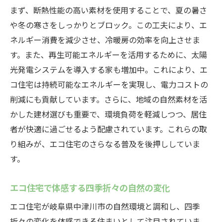
省エネ空調の導入で得られるメリット
まず、断熱性能の高い素材を使用することで、夏の暑さ
や冬の寒さをしっかりとブロック。この工夫により、エ
エコ住宅で実現する快適な暮らしの秘訣
ネルギー消費を減少させ、冷暖房の効率を向上させま
岐阜県中津川市のエコ住宅で実現するサステイ
す。また、再生可能エネルギーを活用するために、太陽
ナブルな住まい
光発電システムを導入する家も増加中。これにより、エ
サステイナブルな住まいづくりの重要性
コ住宅は持続可能なエネルギーを実現し、電力コストの
エコ住宅がもたらす環境への貢献
削減にも貢献しています。さらに、地域の自然素材を活
中津川市のエコ住宅事例から学ぶ持続可能
かした建材選びも重要で、環境負荷を軽減しつつ、居住
性
者が快適に過ごせるよう配慮されています。これらの取
地域社会と連携したエコ住宅の取り組み
り組みが、エコ住宅のさらなる普及を後押ししていま
持続可能な未来を築くための住宅選び
す。
エコ住宅で未来の住環境を切り開く
エコ住宅で体感する四季折々の自然の変化
エコ住宅における空調システムの進化が支える
未来志向の暮らし
エコ住宅が岐阜県中津川市の自然環境と調和し、四季
折々の変化を体感できる住まいとして注目されていま