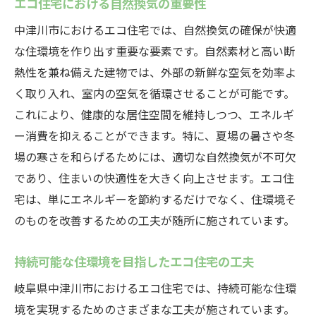
エコ住宅における自然換気の重要性
タイル
中津川市の自然資源を活用した住まいづく
中津川市におけるエコ住宅では、自然換気の確保が快適
り
な住環境を作り出す重要な要素です。自然素材と高い断
熱性を兼ね備えた建物では、外部の新鮮な空気を効率よ
自然と調和したエコ住宅の魅力を探る
く取り入れ、室内の空気を循環させることが可能です。
快適性とエコを両立する住まいの工夫
これにより、健康的な居住空間を維持しつつ、エネルギ
エコ住宅で感じる自然の息吹と暮らしの豊
ー消費を抑えることができます。特に、夏場の暑さや冬
かさ
場の寒さを和らげるためには、適切な自然換気が不可欠
省エネと快適性を両立するエコ住宅の空調シス
であり、住まいの快適性を大きく向上させます。エコ住
テムの魅力
宅は、単にエネルギーを節約するだけでなく、住環境そ
空調の進化が支えるエコ住宅の快適性
のものを改善するための工夫が随所に施されています。
最新技術で実現する省エネ空調の特徴
エコ住宅における快適性向上のポイント
持続可能な住環境を目指したエコ住宅の工夫
新しい空調システムがもたらす暮らしの変
岐阜県中津川市におけるエコ住宅では、持続可能な住環
革
境を実現するためのさまざまな工夫が施されています。