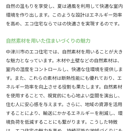
自然の温もりを享受し、夏は通風を利用して快適な室内
エコ住宅における空調コスト削減の秘訣
環境を作り出します。このような設計はエネルギー効率
新しいライフスタイルを支える空調技術
を高め、エコ住宅ならではの快適さを実現するのです。
中津川市のエコ住宅で体感する持続可能な未来
への一歩
自然素材を用いた住まいづくりの魅力
エコ住宅の設計が描く未来の住まい
中津川市のエコ住宅では、自然素材を用いることが大き
持続可能な暮らしを実現するための取り組
な魅力となっています。木材や土壁などの自然素材は、
み
室内の湿度をコントロールし、快適な住環境を提供しま
中津川市におけるエコ住宅の成功事例
す。また、これらの素材は断熱性能にも優れており、エ
エネルギー自給自足を目指すエコ住宅の挑
ネルギー効率を向上させる役割も果たします。自然素材
戦
を使用することで、視覚的にも心地よい空間を演出し、
地域社会と共に進めるエコ住宅プロジェク
住む人に安心感を与えます。さらに、地域の資源を活用
ト
することにより、輸送にかかるエネルギーを削減し、環
未来志向の住まいづくりを支える技術
境負荷を低減することにも繋がります。こうした特徴
は、エコ住宅の魅力を高め、持続可能な地域づくりにも
エコ住宅の空調システムがもたらすエネルギー