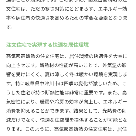
ント
文住宅は、ただの寒さ対策にとどまらず、エネルギー効
注文住宅が提供するカスタマイズの可能性
率や居住者の快適さを高めるための重要な要素となりま
高性能住宅が実現する安心安全な暮らし
す。
中津川市にふさわしい住まいの条件
未来志向の住まいづくりの提案
注文住宅で実現する快適な居住環境
注文住宅が提供する一年中快適なライフスタイ
高気密高断熱の注文住宅は、居住環境の快適性を大幅に
ル
向上させます。断熱材の性能が高いことで、外気温の影
四季を通じた快適性を支える住宅技術
響を受けにくく、夏は涼しく冬は暖かい環境を実現しま
す。特に岐阜県中津川市は四季の変化が激しいため、こ
注文住宅で実現する快適な居住空間
うした住宅が持つ断熱性能は非常に重要です。また、高
快適なライフスタイルを支えるエネルギー
気密性により、暖房や冷房の効率が向上し、エネルギー
管理
消費を抑えることができます。結果として、光熱費の削
高気密高断熱が生み出す生活の豊かさ
減だけでなく、快適な住空間を提供することが可能とな
一年中快適な住まいを実現する工夫
ります。このように、高気密高断熱の注文住宅は、居住
注文住宅がもたらす家族全員の快適性