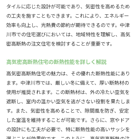
タイルに応じた設計が可能であり、気密性を高めるため
高気密高断熱が可能にする光熱費節約と環境へ
の工夫を施すこともできます。これにより、エネルギー
の優しさ
効率も向上し、光熱費の節約が期待できるのです。中津
エネルギー効率を最大化する住宅設計
川市での住宅選びにおいては、地域特性を理解し、高気
光熱費削減のための高気密高断熱技術
密高断熱の注文住宅を検討することが重要です。
環境に優しい住まいを実現するための選択
肢
高気密高断熱住宅の断熱性能を詳しく解説
高気密高断熱住宅のエコロジーな特長
高気密高断熱住宅の魅力は、その優れた断熱性能にあり
中津川市の自然と調和する住まいづくり
ます。中津川市では、厳しい冬に備えて、厚い断熱材の
注文住宅で実現する持続可能な生活
使用が推奨されます。この断熱材は、外の冷たい空気を
遮断し、室内の温かい空気を逃がさない役割を果たしま
注文住宅で実現する中津川市の理想の住まいと
す。また、気密性を高めることで、隙間風を防ぎ、安定
は
した室温を維持することが可能です。さらに、窓やドア
中津川市の住環境に適した注文住宅の特徴
の設計にも工夫が必要で、特に断熱性能の高いサッシを
理想の住まいを叶えるためのデザインポイ
選ぶことが効果的です。このように、高気密高断熱の注