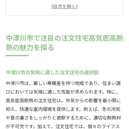
高気密高断熱住宅の断熱性能を詳しく解説
注文住宅で実現する快適な居住環境
高気密高断熱がもたらす居住者の健康効果
中津川市での高気密高断熱住宅の人気理由
中津川市で注目の注文住宅高気密高断
注文住宅で実現する理想的な住まいの条件
熱の魅力を探る
四季を快適に過ごすための注文住宅選びのポイ
ント
中津川市での四季に応じた住宅設計の重要
中津川市の気候に適した注文住宅の選択肢
性
中津川市は、厳しい寒暖差を持つ地域であり、住まい選
注文住宅で実現する温度調整の工夫
びにおいては気候に適した性能が求められます。特に、
快適な住環境を保つための設計ポイント
高気密高断熱の注文住宅は、外気からの影響を最小限に
四季を通じた快適性を実現する技術
抑え、快適な室内環境を提供します。例えば、冬の冷気
や夏の暑さをしっかりと遮断するために、適切な断熱材
高気密高断熱が実現する夏冬の快適性
が不可欠です。加えて、注文住宅では、個々のライフス
注文住宅で考慮すべき気候変動への対応