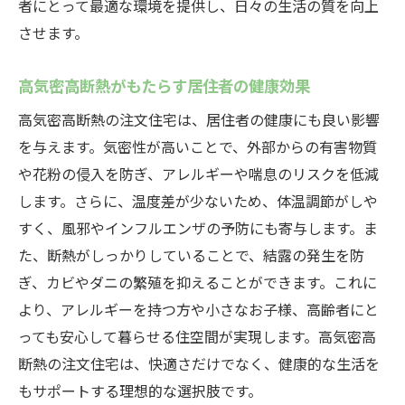
者にとって最適な環境を提供し、日々の生活の質を向上
高気密高断熱住宅で実現するエネルギー効率の
させます。
高い暮らし
エネルギー効率を高める住まいづくりの秘
高気密高断熱がもたらす居住者の健康効果
訣
高気密高断熱の注文住宅は、居住者の健康にも良い影響
注文住宅で実現する省エネ効果
を与えます。気密性が高いことで、外部からの有害物質
高気密高断熱住宅でのエネルギー管理の工
や花粉の侵入を防ぎ、アレルギーや喘息のリスクを低減
夫
します。さらに、温度差が少ないため、体温調節がしや
すく、風邪やインフルエンザの予防にも寄与します。ま
持続可能な暮らしを支える技術
た、断熱がしっかりしていることで、結露の発生を防
中津川市での省エネ住宅の実例紹介
ぎ、カビやダニの繁殖を抑えることができます。これに
エネルギー効率の高い暮らしのメリット
より、アレルギーを持つ方や小さなお子様、高齢者にと
中津川市での注文住宅高気密高断熱が選ばれる
っても安心して暮らせる住空間が実現します。高気密高
理由
断熱の注文住宅は、快適さだけでなく、健康的な生活を
中津川市の住民に支持される住宅の特徴
もサポートする理想的な選択肢です。