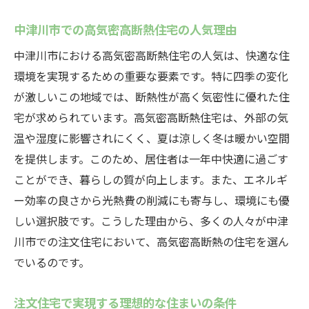
高気密高断熱住宅の長所と短所
地域に根ざした住まいづくりの選択肢
中津川市での高気密高断熱住宅の人気理由
注文住宅が提供する快適な居住環境
中津川市における高気密高断熱住宅の人気は、快適な住
高気密高断熱の魅力を実感する住まい
環境を実現するための重要な要素です。特に四季の変化
が激しいこの地域では、断熱性が高く気密性に優れた住
選ばれる理由を支える技術と信頼性
宅が求められています。高気密高断熱住宅は、外部の気
注文住宅で叶える健康的で心地よい住環境
温や湿度に影響されにくく、夏は涼しく冬は暖かい空間
健康的な住まいを実現するための設計指針
を提供します。このため、居住者は一年中快適に過ごす
高気密高断熱がもたらす健康効果
ことができ、暮らしの質が向上します。また、エネルギ
快適な居住空間をつくるためのテクニック
ー効率の良さから光熱費の削減にも寄与し、環境にも優
健康を支える住宅設備の選び方
しい選択肢です。こうした理由から、多くの人々が中津
注文住宅で実現するストレスフリーな住環
川市での注文住宅において、高気密高断熱の住宅を選ん
境
でいるのです。
中津川市での健康的な暮らしを支える住宅
注文住宅で実現する理想的な住まいの条件
技術