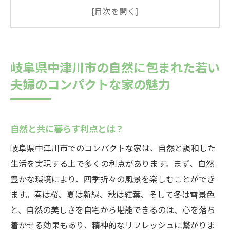
中津川市の四季を楽しむ家作りのポイント
コンパクトな家で実現する省エネライフ
若い夫婦が選ぶべき理想の間取り
地域密着型の家づくりアイデア
岐阜県中津川市の自然に包まれた若い
自然素材を取り入れた快適な暮らし
夫婦のコンパクトな家の魅力
限られたスペースを活用！中津川市で叶えるコ
ンパクトな家の工夫
限られた空間を有効に使う収納テクニック
自然と共に暮らす利点とは？
オープンコンセプトで広がる空間の魅力
岐阜県中津川市でのコンパクトな家は、自然と調和した
コンパクトでも贅沢なキッチンづくり
生活を実現する上で多くの利点があります。まず、自然
二人暮らしに最適な多機能ルームの活用法
豊かな環境により、四季折々の風景を楽しむことができ
ます。春は桜、夏は新緑、秋は紅葉、そして冬は雪景色
スマート家電で実現する快適ライフ
と、自然の美しさを自宅から堪能できるのは、心を落ち
自然光を活かした明るい住まい
着かせる効果もあり、精神的なリフレッシュに繋がりま
静かな環境で心も体もリフレッシュ若い夫婦の