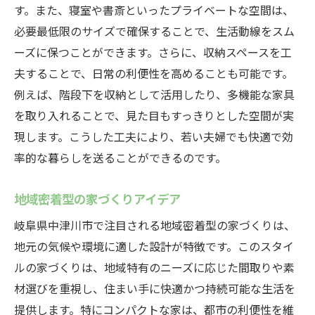
す。また、寝室や書斎といったプライベートな空間は、
家族で楽しむ地域行事とイベント
必要最低限のサイズで確保することで、生活動線をスム
岐阜県中津川市で若い夫婦が求める理想のコン
ーズに保つことができます。さらに、収納スペースを工
パクト住まいのすべて
夫することで、日常の利便性を高めることも可能です。
コンパクト住宅の最新トレンド紹介
例えば、階段下を収納として活用したり、多機能な家具
若い夫婦が選ぶべき住宅設備
を取り入れることで、見た目もすっきりとした空間が実
資産としての価値を高める家づくり
現します。こうした工夫により、若い夫婦でも快適で効
長期的に見た住まい選びのポイント
率的な暮らしを送ることができるのです。
将来の家族計画を考慮した住まい
地域密着型の家づくりアイデア
住まいの安心感を得るための保険
岐阜県中津川市で注目される地域密着型の家づくりは、
地元の気候や環境に適した設計が特徴です。このスタイ
ルの家づくりは、地域特有のニーズに応じた間取りや素
材選びを重視し、住まい手に快適かつ持続可能な生活を
提供します。特にコンパクトな家は、都市の利便性を維