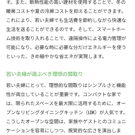
す。また、断熱性能の高い建材を使用することで、冬の
自然と調和するデザインの住宅
暖房コストや夏の冷房コストを抑えることができます。
エコロジカルな暮らしを実現する方法
これにより、若い夫婦でも生活費を節約しながら快適な
生活を送ることができるのです。そして、スマートホー
庭先で楽しむガーデニングの魅力
ム技術を取り入れることで、遠隔操作による電力管理が
自然が育む子育て環境の良さ
可能になり、必要な時に必要な分だけエネルギーを使う
将来を見据えた快適な住空間の提案
といった、きめ細やかな省エネが実現します。
地元の素材を使った家づくり
都市の喧騒を忘れて中津川市のコンパクトな家
若い夫婦が選ぶべき理想の間取り
で始める新しい生活
若い夫婦にとって、理想的な間取りはシンプルさと機能
都会を離れて得ることのできる心の余裕
性が両立していることが重要です。コンパクトな家で
新しい生活に向けた家選びのポイント
は、限られたスペースを最大限に活用するために、オー
引越し時の注意点と準備の流れ
プンなリビングダイニングキッチン（LDK）が人気です。
環境に優しい暮らしを取り入れるヒント
こうしたオープンな空間は、家族やゲストとのコミュニ
ケーションを容易にしつつ、視覚的な広さを演出しま
コミュニティに溶け込むための活動