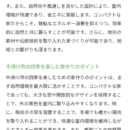
す。また、自然光や風通しを活かした設計により、室内
ための中津川市の住まい
環境が快適であり、省エネに貢献します。コンパクトな
ストレスを軽減する空間設計のコツ
家だからこそ、無駄なエネルギー消費を抑えつつ、効率
自然の音を取り入れた癒しの住まい
的に自然と共に暮らすことが可能です。さらに、地元の
リラックス効果を高めるインテリア選び
素材や伝統技術を取り入れた家づくりが可能であり、地
健康的な生活を支える家の工夫
域との繋がりも深まります。
静かな環境がもたらす健康効果
中津川市の四季を楽しむ家作りのポイント
庭で楽しむアウトドアライフの魅力
中津川市の四季を楽しむための家作りのポイントは、ま
都市を離れて自然と共に暮らす中津川市で見つ
ず自然環境を最大限に活かすことです。コンパクトな家
ける理想のコンパクトな家
であっても、大きな窓や開放的なデザインを採用するこ
自然と都市生活のバランスを取る住まい
とで、外の景色を室内に取り込みやすくなります。特
交通の便が良い地域での家探し
に、南向きの窓を設置することで、冬場でも暖かい陽光
中津川市で安心して暮らすためのセキュリ
を取り入れることができ、快適な室内環境を維持しなが
ティ
らエネルギー効率を高めます。また、季節ごとの自然現