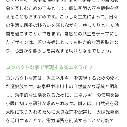
自然の中で育む家族の時間
象を楽しむための工夫として、庭に季節の花や植物を植
地域コミュニティとのつながりを楽しむ
えることもおすすめです。こうした工夫によって、日々
自然を身近に感じる家づくりの秘訣
の生活に四季の移ろいを感じながら、ゆったりとした時
若い夫婦必見！岐阜県中津川市のコンパクトな
間を過ごすことができます。自然との共生をテーマにし
家で快適生活を実現
たデザインは、若い夫婦にとっても魅力的な選択肢とな
り、心豊かな暮らしを実現する助けとなるでしょう。
若い夫婦に最適なコンパクト住宅の選び方
家計に優しいコンパクトライフのメリット
コンパクトな家で実現する省エネライフ
快適なリビングスペースの作り方
コンパクトな家は、省エネルギーを実現するための優れ
中津川市で叶えるアクティブなライフスタ
た選択肢です。岐阜県中津川市の自然豊かな環境と調和
イル
し、効率的な生活を送るために、エネルギーの使用を最
夫婦の絆を深める家での時間
小限に抑える設計が求められます。例えば、自然光を最
初めての家づくりで注意すべきポイント
大限に取り入れるために大きな窓を配置し、太陽光発電
自然豊かな中津川市で暮らす若い夫婦のための
を活用することで、電力消費を削減することが可能で
コンパクトな家のアイデア