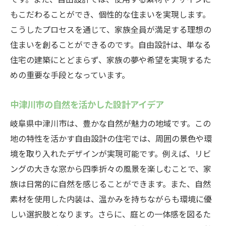
エネルギー効率を高める設備選びのポイン
もこだわることができ、個性的な住まいを実現します。
ト
こうしたプロセスを通じて、家族全員が満足する理想の
中津川市での快適な暮らしを支える技術
住まいを創ることができるのです。自由設計は、単なる
住まい全体で実現する快適な住空間
住宅の建築にとどまらず、家族の夢や希望を実現するた
岐阜県中津川市での自由設計と高気密住宅の融
めの重要な手段となっています。
合
中津川市の自然を活かした設計アイデア
自由設計と高気密の相乗効果とは
岐阜県中津川市は、豊かな自然が魅力の地域です。この
中津川市で選ばれる自由設計と高気密住宅
地の特性を活かす自由設計の住宅では、周囲の景色や環
の理由
境を取り入れたデザインが実現可能です。例えば、リビ
融合することで得られる住まいの価値
ングの大きな窓から四季折々の風景を楽しむことで、家
設計と性能を両立するための工夫
族は日常的に自然を感じることができます。また、自然
地域特性を活かした自由設計と高気密の融
素材を使用した内装は、温かみを持ちながらも環境に優
合事例
しい選択肢となります。さらに、庭との一体感を図るた
自由設計と高気密住宅の未来の形