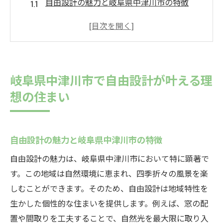
自由設計の魅力と岐阜県中津川市の特徴
家族の夢を実現する自由設計のプロセス
中津川市の自然を活かした設計アイデア
地域に根ざしたデザインと自由設計の融合
中津川市で実現する唯一無二の住まい
岐阜県中津川市で自由設計が叶える理
自由設計で叶える持続可能な住宅
想の住まい
高気密住宅の魅力岐阜県中津川市で実現
高気密住宅とは何か？その技術と利点
中津川市での高気密住宅導入のメリット
自由設計の魅力と岐阜県中津川市の特徴
季節を通じて快適な住環境を保つ方法
自由設計の魅力は、岐阜県中津川市において特に顕著で
省エネ性能を高める高気密設計とは
す。この地域は自然環境に恵まれ、四季折々の風景を楽
しむことができます。そのため、自由設計は地域特性を
中津川市における高気密住宅の実例
生かした個性的な住まいを提供します。例えば、窓の配
快適でエコな暮らしを実現する高気密住宅
置や間取りを工夫することで、自然光を最大限に取り入
自由設計でライフスタイルに合わせたカスタマ