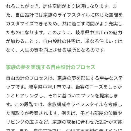
れることができ、居住空間がより快適になります。ま
イズ
た、自由設計では家族のライフスタイルに応じた空間を
ライフスタイルに応じた自由設計のアイデ
カスタマイズできるため、共に過ごす時間がより充実し
ア
たものになります。このように、岐阜県中津川市の魅力
家族構成に合わせた間取りの工夫
が加わることで、自由設計の住宅は、単なる住まいでは
住まいの機能性を高める自由設計のヒント
なく、人生の質を向上させる場所となるのです。
自由設計で実現する趣味空間の作り方
家族の夢を実現する自由設計のプロセス
未来のライフスタイルを見据えた設計術
中津川市で叶えるカスタマイズ住宅の魅力
自由設計のプロセスは、家族の夢を形にする重要なステ
ップです。岐阜県中津川市では、顧客のニーズをしっか
高気密で一年中快適な住空間を手に入れる
りとヒアリングし、それに基づいてプランを提案しま
高気密住宅で得られる快適性の科学
す。この段階では、家族構成やライフスタイルを考慮し
年間を通じた温度管理の実践法
た間取りが考案されます。例えば、子ども部屋の位置や
高気密住宅の断熱性能を最大限に活用する
リビングの広さなど、家族の成長に合わせた設計が可能
方法
です。また、自由設計では、使用する素材やデザインに