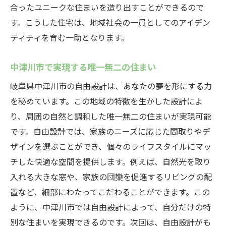
地域文化と自由設計の融合による価値創造
合ったユニークな住まいを造り出すことができるので
中津川市での自由設計の最新トレンド
す。こうした住宅は、地域社会の一員としてのアイデン
ティティを育む一助となります。
未来志向の自由設計が可能にすること
地域に根ざした持続可能な住宅づくり
中津川市で実現する唯一無二の住まい
高気密と自由設計がもたらす持続可能な住環境
岐阜県中津川市の自由設計は、あなたの夢を形にする力
持続可能な住宅の新常識：高気密と自由設
を秘めています。この地域の特徴を生かした設計によ
計
り、周囲の自然と調和した唯一無二の住まいが実現可能
未来の住環境を支える高気密技術
です。自由設計では、家族のニーズに応じた間取りやデ
住まいと地球に優しい設計思想
ザインを選ぶことができ、個々のライフスタイルにマッ
中津川市が目指す持続可能な社会と住宅
チした快適な空間を提供します。例えば、自然光を取り
高気密住宅で実現する持続可能なライフス
入れる大きな窓や、家族の団欒を促進するリビングの配
タイル
置など、細部にわたってこだわることができます。この
自由設計と高気密で創る未来の住まい
ように、中津川市では自由設計によって、自分だけの特
別な住まいを実現できるのです。次回は、自由設計がも