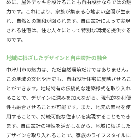
めに、屋外デッキを設けることも自由設計ならではの魅
エネルギー効率を高める自由設計の高気密住宅
力です。これにより、家族が集まる心地よい空間が生ま
自由設計と高気密で実現する省エネ住宅
れ、自然との調和が図られます。自由設計によって実現
エネルギー効率を最大化するための設計手
される住宅は、住む人々にとって特別な環境を提供する
法
のです。
中津川市で選ばれる高気密住宅のエコロジ
地域に根ざしたデザインと自由設計の融合
ー
中津川市の魅力は、ただ自然環境だけではありません。
持続可能な社会を支えるエネルギー効率
この地域の文化や歴史も、自由設計住宅に反映させるこ
環境に優しい住まいの設計アイデア
とができます。地域特有の伝統的な建築様式を取り入れ
高気密住宅で実現するエコライフスタイル
ることで、デザインに深みを加えながら、現代的な利便
岐阜県中津川市が提供する自由設計の可能性
性も融合させることが可能です。また、地元の素材を使
中津川市の地域特性を活かす自由設計の魅
用することで、持続可能な住まいを実現することもでき
力
ます。自由設計の特性を活かしながら、地域に根ざした
自由設計がもたらす新しいライフスタイル
デザインを取り入れることで、家族のライフスタイルに