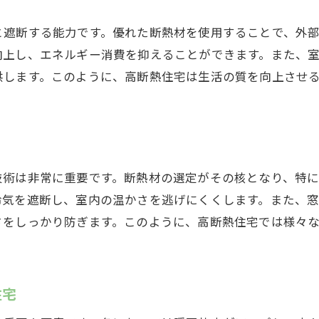
高断熱住宅のエネルギー効率が高い理由
省エネを実現する高断熱住宅の技術
と遮断する能力です。優れた断熱材を使用することで、外
エネルギー消費を抑えるための工夫
向上し、エネルギー消費を抑えることができます。また、
供します。このように、高断熱住宅は生活の質を向上させ
岐阜県中津川市の寒冷地に適した高断熱設計
環境にやさしい高断熱住宅の実践法
冬に強い高断熱住宅の効果的な利用法
阜県中津川市の冬を暖かく過ごすための高断熱住宅の選び
技術は非常に重要です。断熱材の選定がその核となり、特
理想的な高断熱住宅を選ぶ際のポイント
気を遮断し、室内の温かさを逃げにくくします。また、窓の
岐阜県中津川市に適した断熱材の選び方
さをしっかり防ぎます。このように、高断熱住宅では様々
高断熱住宅の選択で考慮すべき要素
住まいの快適性を左右する高断熱住宅の選び方
暖かい冬を実現する高断熱住宅の選択基準
住宅
高断熱住宅を選ぶ際の専門家のアドバイス