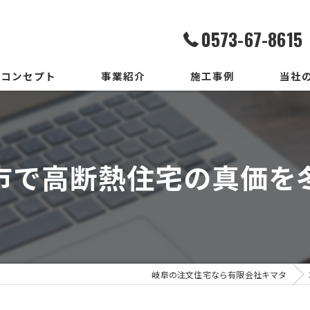
0573-67-8615
コンセプト
事業紹介
施工事例
当社
家造りまでの流れ
設計
いろはいえの選び方
デザイ
市で高断熱住宅の真価を
地震保証付住宅とは
施工
メンテ
新築
岐阜の注文住宅なら有限会社キマタ