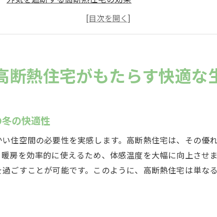
室内温度を保つための高断熱技術
エコなライフスタイルを叶える高断熱住宅
光熱費を抑える高断熱住宅の利点
高断熱住宅で暮らしの質を向上させる方法
高断熱住宅がもたらす快適な
断熱住宅で寒い冬を乗り切る！岐阜県中津川市の実例
岐阜県中津川市での高断熱住宅の導入事例
寒さ対策が万全な高断熱住宅の実績
の冬の快適性
住人の声から見る高断熱住宅の実力
かい住空間の必要性を実感します。高断熱住宅は、その優
高断熱住宅の成功ケーススタディ
、暖房を効率的に使えるため、体感温度を大幅に向上させ
地域性に合わせた高断熱住宅の工夫
を過ごすことが可能です。このように、高断熱住宅は単な
効果的な高断熱住宅の選択ポイント
阜県中津川市で高断熱住宅が冬に発揮する驚きのエネルギ