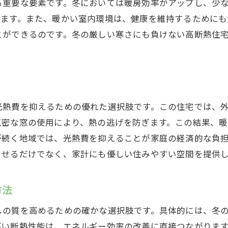
る重要な要素です。冬においては暖房効率がアップし、少
さに負けない高断熱住宅の力岐阜県中津川市での実践事例
ります。また、暖かい室内環境は、健康を維持するためにも
岐阜県中津川市の高断熱住宅実践例
とができるのです。冬の厳しい寒さにも負けない高断熱住
冬の寒さに強い高断熱住宅の工夫
住人の声に基づく高断熱住宅の評価
高断熱住宅の効果を引き出す施工例
寒冷地での高断熱住宅の成功事例
光熱費を抑えるための優れた選択肢です。この住宅では、
高断熱住宅の効果を最大限に発揮する方法
気密な窓の使用により、熱の逃げを防ぎます。この結果、
阜県中津川市での冬の必需品高断熱住宅の魅力を深掘り
が続く地域では、光熱費を抑えることが家庭の経済的な負
高断熱住宅の魅力を徹底解説
させるだけでなく、家計にも優しい住みやすい空間を提供
岐阜県中津川市で選ばれる高断熱住宅の特徴
高断熱住宅が冬の必需品である理由
方法
快適な冬の暮らしを支える高断熱住宅
しの質を高めるための確かな選択肢です。具体的には、冬
高断熱住宅の魅力を最大限に活用する
高い断熱性能は、エネルギー効率の改善に直接つながりま