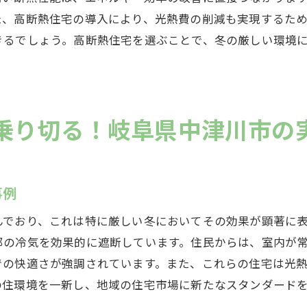
高断熱住宅を選ぶ際の魅力的なポイント
た、高断熱住宅の導入により、光熱費の削減も実現するた
断熱住宅が岐阜県中津川市の冬の暮らしを変える理由
きるでしょう。高断熱住宅を選ぶことで、冬の厳しい環境
冬の暮らしを一変させる高断熱住宅の力
岐阜県中津川市における高断熱住宅の意義
住まいの快適性を向上させる高断熱住宅
乗り切る！岐阜県中津川市の
生活の質を向上させる高断熱住宅の理由
高断熱住宅がもたらす快適な冬の暮らし
冬の暮らしに革命を起こす高断熱住宅の実力
事例
阜県中津川市で高断熱住宅を体感する冬の過ごし方ガイド
んでおり、これは特に厳しい冬においてその効果が顕著に
高断熱住宅で快適に過ごす冬のライフスタイル
部の冷気を効果的に遮断しています。住民からは、室内が
岐阜県中津川市での高断熱住宅体験ガイド
での快適さが強調されています。また、これらの住宅は光
冬を豊かにする高断熱住宅の楽しみ方
の住環境を一新し、地域の住宅市場に新たなスタンダード
高断熱住宅で暮らすための冬のヒント