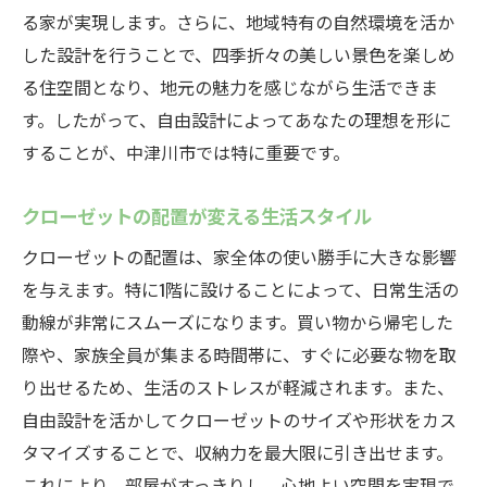
る家が実現します。さらに、地域特有の自然環境を活か
ーゼット配置法
した設計を行うことで、四季折々の美しい景色を楽しめ
中津川市の気候に適した収納計画
る住空間となり、地元の魅力を感じながら生活できま
動線を考慮したクローゼット配置の工夫
す。したがって、自由設計によってあなたの理想を形に
住まいの美しさを引き立てる収納術
することが、中津川市では特に重要です。
自由設計で実現する収納空間の可能性
クローゼットの配置が変える生活スタイル
収納スペースを最大限に活用する方法
効率的な収納がかなえる快適な生活
クローゼットの配置は、家全体の使い勝手に大きな影響
を与えます。特に1階に設けることによって、日常生活の
自由設計の魅力を引き出す1階クローゼットの秘
動線が非常にスムーズになります。買い物から帰宅した
訣
際や、家族全員が集まる時間帯に、すぐに必要な物を取
1階クローゼットの設計ポイント
り出せるため、生活のストレスが軽減されます。また、
収納に最適な空間配置の考え方
自由設計を活かしてクローゼットのサイズや形状をカス
自由設計で叶えるインテリアと収納の調和
タマイズすることで、収納力を最大限に引き出せます。
生活シーン別に考えるクローゼットの配置
これにより、部屋がすっきりし、心地よい空間を実現で