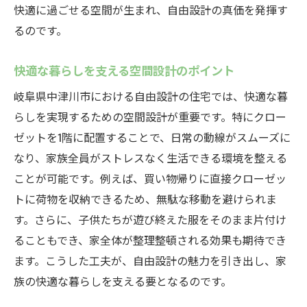
快適に過ごせる空間が生まれ、自由設計の真価を発揮す
中津川市で叶える理想の収納空間
るのです。
自由設計を活かした中津川市の新常識クローゼ
ット配置
快適な暮らしを支える空間設計のポイント
自由設計で実現する新しいクローゼットの
岐阜県中津川市における自由設計の住宅では、快適な暮
形
らしを実現するための空間設計が重要です。特にクロー
中津川市の生活に密着した収納術
ゼットを1階に配置することで、日常の動線がスムーズに
1階クローゼットがもたらす新たな価値観
なり、家族全員がストレスなく生活できる環境を整える
自由設計で考えるクローゼットの進化
ことが可能です。例えば、買い物帰りに直接クローゼッ
住まいの新常識を創る収納の工夫
トに荷物を収納できるため、無駄な移動を避けられま
中津川市で実践する革新的な収納スタイル
す。さらに、子供たちが遊び終えた服をそのまま片付け
ることもでき、家全体が整理整頓される効果も期待でき
ます。こうした工夫が、自由設計の魅力を引き出し、家
族の快適な暮らしを支える要となるのです。