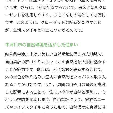
自由設計で実現する収納の自由度
きます。さらに、1階に配置することで、来客時にもクロ
収納計画の成功例から学ぶポイント
ーゼットを利用しやすく、おもてなしの場としても便利
中津川市での快適生活を叶えるクローゼット配
です。このように、クローゼットの配置を見直すこと
置のポイント
が、生活スタイルの向上につながるのです。
中津川市のライフスタイルに合わせた収納
中津川市の自然環境を活かした住まい
設計
岐阜県中津川市は、美しい自然環境に囲まれた地域で、
自由設計で実現する動線の最適化
自由設計の家づくりにおいてこの自然を最大限に活かす
収納のプロが教えるクローゼット配置のコ
ことが魅力です。例えば、大きな窓を設置することで、
ツ
外の景色を取り込み、室内に自然光をたっぷりと取り入
使い勝手を考えた収納スペースの作り方
れることが可能です。また、周囲の山や川の景観を意識
1階クローゼットで快適な住まいを実現
した配置にすることで、住まい全体が自然と調和し、心
住まいの価値を高める収納術
地よい空間を実現します。自由設計により、家族のニー
自由設計で1階にクローゼットを配置するメリッ
ズやライフスタイルに合った形で、自然環境を身近に感
ト