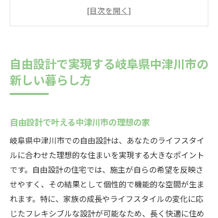
クローゼットの配置が変える生活スタイル
中津川市の自然環境を活かした住まい
家族構成に合わせた自由設計の工夫
快適な暮らしを支える空間設計のポイント
自由設計で実現する岐阜県中津川市の
自由設計で創る中津川市の未来の住まい
新しい暮らし方
1階クローゼットの配置が自由設計住宅に与える
影響とは
1階クローゼットがもたらす利便性
自由設計で叶える中津川市の理想の家
自由設計で考える動線と収納の関係
岐阜県中津川市での自由設計は、あなたのライフスタイ
家事効率を上げる1階クローゼットの魅力
ルに合わせた理想的な住まいを実現する大きなポイント
ストレスフリーな生活空間の実現
です。自由設計の住宅では、施主が自らの希望を反映さ
せやすく、その結果として個性的で機能的な空間が生ま
自由設計で考える収納スペースの最適化
れます。特に、家族の成長やライフスタイルの変化に応
1階クローゼットがもたらす生活の変化
じたフレキシブルな設計が可能なため、長く快適に住め
中津川市での自由設計を活かした効率的なクロ