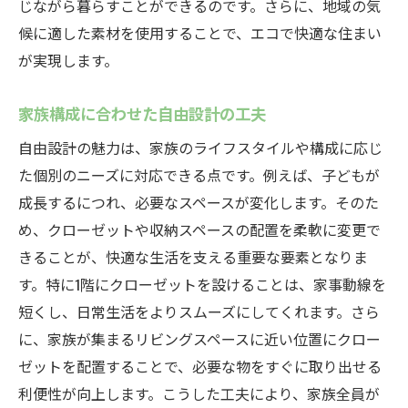
じながら暮らすことができるのです。さらに、地域の気
1階クローゼットが日々の暮らしを楽にする
候に適した素材を使用することで、エコで快適な住まい
自由設計で実現する収納の自由度
が実現します。
1階への配置がもたらす空間の広がり
家族構成に合わせた自由設計の工夫
収納の効率化で生まれる時間のゆとり
自由設計の魅力は、家族のライフスタイルや構成に応じ
中津川市の生活に合った収納設計
た個別のニーズに対応できる点です。例えば、子どもが
自由設計でかなえる収納の多様性
成長するにつれ、必要なスペースが変化します。そのた
岐阜県中津川市での理想的なクローゼット配置
め、クローゼットや収納スペースの配置を柔軟に変更で
術を探る
きることが、快適な生活を支える重要な要素となりま
理想の収納を実現する自由設計の工夫
す。特に1階にクローゼットを設けることは、家事動線を
中津川市の生活リズムに合った配置術
短くし、日常生活をよりスムーズにしてくれます。さら
自由設計で実現する収納の改善策
に、家族が集まるリビングスペースに近い位置にクロー
1階クローゼットが暮らしを変える理由
ゼットを配置することで、必要な物をすぐに取り出せる
利便性が向上します。こうした工夫により、家族全員が
クローゼット配置の成功事例を紹介