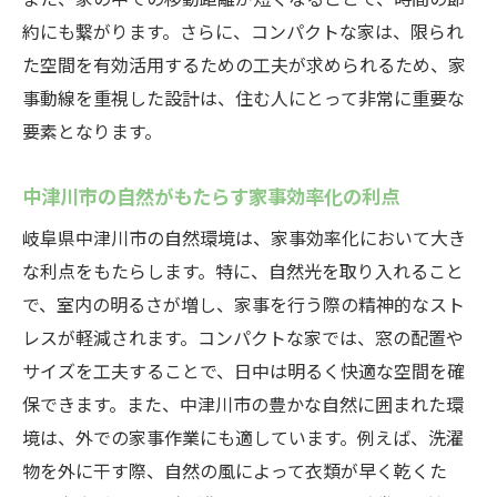
約にも繋がります。さらに、コンパクトな家は、限られ
川市の魅力を探る
た空間を有効活用するための工夫が求められるため、家
効率的な生活を叶えるコンパクトな家の特
事動線を重視した設計は、住む人にとって非常に重要な
徴
要素となります。
中津川市で選ばれるコンパクトな家の理由
忙しい人のための家事動線を考えた設計
中津川市の自然がもたらす家事効率化の利点
限られた時間で快適な暮らしを実現する方
岐阜県中津川市の自然環境は、家事効率化において大き
法
な利点をもたらします。特に、自然光を取り入れること
中津川市の生活を豊かにするコンパクトな
で、室内の明るさが増し、家事を行う際の精神的なスト
家
レスが軽減されます。コンパクトな家では、窓の配置や
家事効率を高めるためのデザインの工夫
サイズを工夫することで、日中は明るく快適な空間を確
生活を豊かにするコンパクトな家家事動線がも
保できます。また、中津川市の豊かな自然に囲まれた環
たらす新しいライフスタイル
境は、外での家事作業にも適しています。例えば、洗濯
家事効率が生活に与える影響とは
物を外に干す際、自然の風によって衣類が早く乾くた