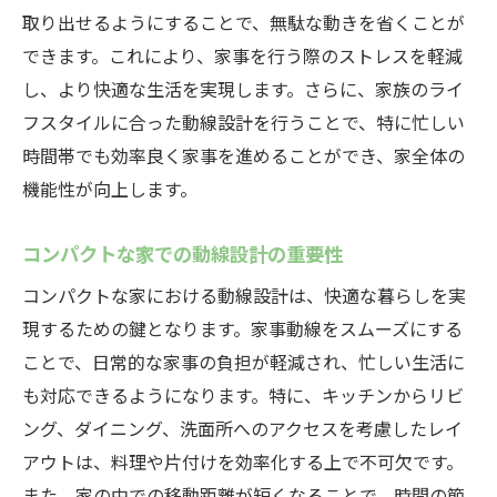
家事動線を考慮した自然派住宅の特徴
取り出せるようにすることで、無駄な動きを省くことが
できます。これにより、家事を行う際のストレスを軽減
地元の自然と共生するコンパクトな家
し、より快適な生活を実現します。さらに、家族のライ
快適な家事動線がもたらす自然との調和
フスタイルに合った動線設計を行うことで、特に忙しい
限られた空間を最大活用！コンパクトな家事動
時間帯でも効率良く家事を進めることができ、家全体の
線設計のポイント
機能性が向上します。
小さなスペースでも快適に暮らすための工
夫
コンパクトな家での動線設計の重要性
収納と動線を両立させる設計のコツ
コンパクトな家における動線設計は、快適な暮らしを実
効率的な家事動線を実現するレイアウト
現するための鍵となります。家事動線をスムーズにする
限られた空間を最大限に活用するためのア
ことで、日常的な家事の負担が軽減され、忙しい生活に
イデア
も対応できるようになります。特に、キッチンからリビ
家事動線を重視した間取りの成功事例
ング、ダイニング、洗面所へのアクセスを考慮したレイ
スペースを活かしたコンパクトな家の設計
アウトは、料理や片付けを効率化する上で不可欠です。
また、家の中での移動距離が短くなることで、時間の節
忙しい毎日を支えるコンパクトな家岐阜県中津