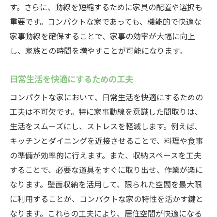
す。さらに、動線を短縮するために家具の配置や選択も
機能的で美しいコンパクトな家岐阜県中津川市
重要です。コンパクトな家であっても、機能的で快適な
での実例を紹介
家事動線を確保することで、家事の効率が大幅に向上
デザインと機能性を両立させた実例
し、家族との時間を増やすことが可能になります。
中津川市での成功事例から学ぶ
美しい家事動線を実現したデザイン
日常生活を快適にするための工夫
コンパクトな家の設計ポイント紹介
コンパクトな家において、日常生活を快適にするための
実際の住まいから得るアイデア
工夫は不可欠です。特に家事動線を意識した間取りは、
生活をスムーズにし、ストレスを軽減します。例えば、
機能性を追求した家事動線の実例
キッチンとダイニングを近接させることで、料理や食事
自然に囲まれた岐阜県中津川市で楽しむコンパ
の準備が効率的に行えます。また、収納スペースを工夫
クトな家の暮らし
することで、必要な道具をすぐに取り出せ、作業が楽に
自然と暮らすための家事動線の工夫
なります。壁面収納を活用して、限られた空間を最大限
中津川市の魅力を活かした暮らし方
に利用することが、コンパクトな家の特性を活かす鍵と
自然の中で快適に過ごすための設計
なります。これらの工夫により、居住空間が快適になる