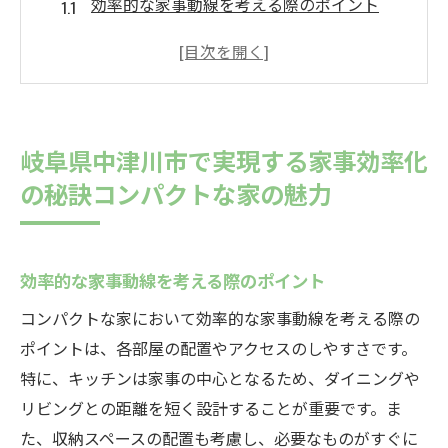
効率的な家事動線を考える際のポイント
コンパクトな家での動線設計の重要性
中津川市の自然がもたらす家事効率化の利
点
狭いスペースを活かした家事動線のアイデ
岐阜県中津川市で実現する家事効率化
ア
の秘訣コンパクトな家の魅力
日常生活を快適にするための工夫
コンパクトな家のデザインと家事効率の関
係
効率的な家事動線を考える際のポイント
自然と調和する快適な暮らしコンパクトな家で
コンパクトな家において効率的な家事動線を考える際の
叶える効率的家事動線
ポイントは、各部屋の配置やアクセスのしやすさです。
自然素材を使ったコンパクトな家の魅力
特に、キッチンは家事の中心となるため、ダイニングや
中津川市の環境と調和した家事動線設計
リビングとの距離を短く設計することが重要です。ま
エコフレンドリーな家事効率化の実践例
た、収納スペースの配置も考慮し、必要なものがすぐに