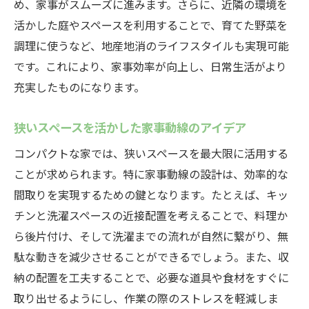
め、家事がスムーズに進みます。さらに、近隣の環境を
コンパクトな家で始める新しい暮らし方
活かした庭やスペースを利用することで、育てた野菜を
家事動線がもたらす生活の質向上
調理に使うなど、地産地消のライフスタイルも実現可能
時間を有効活用するための動線設計
です。これにより、家事効率が向上し、日常生活がより
新しいライフスタイルを提供するコンパク
充実したものになります。
トな家
家事効率を重視した暮らしの進化
狭いスペースを活かした家事動線のアイデア
中津川市で人気のコンパクトな家効率的な家事
コンパクトな家では、狭いスペースを最大限に活用する
動線で時間を節約
ことが求められます。特に家事動線の設計は、効率的な
時間を賢く使うための家事動線設計
間取りを実現するための鍵となります。たとえば、キッ
中津川市での人気の理由とは
チンと洗濯スペースの近接配置を考えることで、料理か
無駄を省くコンパクトな間取りの利点
ら後片付け、そして洗濯までの流れが自然に繋がり、無
駄な動きを減少させることができるでしょう。また、収
効率的な家事動線がもたらす時間のゆとり
納の配置を工夫することで、必要な道具や食材をすぐに
コンパクトな家が支持される背景
取り出せるようにし、作業の際のストレスを軽減しま
時間を節約するための具体的な設計例