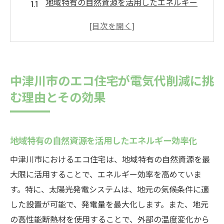
地域特有の自然資源を活用したエネルギー
効率化
電気代削減を実現する最新技術の導入
中津川市のエコ住宅がもたらす環境保護の
効果
中津川市のエコ住宅が電気代削減に挑
電気代をゼロにするための住宅設計の工夫
む理由とその効果
エコ住宅が提供する経済的メリットの詳細
中津川市の住民が選ぶエコ住宅の理由
自然エネルギーを活用した中津川市のエコ住宅
地域特有の自然資源を活用したエネルギー効率化
設計
中津川市におけるエコ住宅は、地域特有の自然資源を最
太陽光発電の効果的な利用法
大限に活用することで、エネルギー効率を高めていま
風力発電を取り入れた住宅の可能性
す。特に、太陽光発電システムは、地元の気候条件に適
中津川市の気候を考慮した設計の工夫
した設置が可能で、発電量を最大化します。また、地元
自然エネルギーによる電力自給自足の実現
の高性能断熱材を使用することで、外部の温度変化から