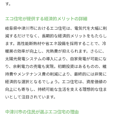
環境と共に生きるためのエコ住宅の選択
す。
地域社会と連携した持続可能な住まいづく
り
エコ住宅が提供する経済的メリットの詳細
自然との調和を目指す生活スタイルの提案
岐阜県中津川市におけるエコ住宅は、電気代を大幅に削
環境保護と住まいの両立を実現する方法
減するだけでなく、長期的な経済的メリットをもたらし
中津川市の自然を生かした家づくりの工夫
ます。高性能断熱材や省エネ設備を採用することで、冷
暖房の効率が向上し、光熱費が抑えられます。さらに、
エコ住宅がもたらすコミュニティへの影響
太陽光発電システムの導入により、自家発電が可能にな
地域特有の自然を生かした中津川市エコ住宅の
り、余剰電力の売電も実現。初期投資はあるものの、維
可能性
持費やメンテナンス費の削減により、最終的には非常に
中津川市の自然環境に適した住宅設計
経済的な選択となるでしょう。エコ住宅は、資産価値の
地域資源を活用したエコ住宅の実例
向上にも寄与し、持続可能な生活を支える理想的な住ま
自然環境を最大限に活かす設計思想
いとして注目されています。
エコ住宅が生む地域社会の活性化
持続可能な地域づくりへの貢献
中津川市の住民が選ぶエコ住宅の理由