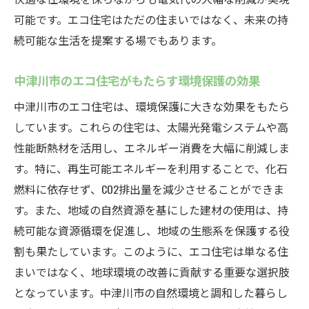
可能です。エコ住宅はただの住まいではなく、未来の持
経済的メリット
続可能な生活を提案する場でもあります。
電気代ゼロを実現するためのステップ
長期的な経済効果をもたらすエコ住宅
中津川市のエコ住宅がもたらす環境保護の効果
エコ住宅が提供する投資対効果の検討
中津川市のエコ住宅は、環境保護に大きな効果をもたら
電気代削減がもたらす家計への影響
しています。これらの住宅は、太陽光発電システムや高
エコ住宅の導入による初期コストと回収期
性能断熱材を活用し、エネルギー消費を大幅に削減しま
間
す。特に、再生可能エネルギーを利用することで、化石
エコ住宅がもたらす資産価値の向上
燃料に依存せず、CO2排出量を減少させることができま
太陽光発電活用の中津川市エコ住宅が見せる未
す。また、地域の自然資源を基にした建材の使用は、持
来の住まい
続可能な資源循環を促進し、地域の生態系を保護する役
未来を見据えた太陽光発電の可能性
割も果たしています。このように、エコ住宅は単なる住
まいではなく、地球環境の改善に貢献する重要な選択肢
太陽光パネルの最新技術とその利点
となっています。中津川市の自然環境と調和した暮らし
エコ住宅における太陽光発電の役割