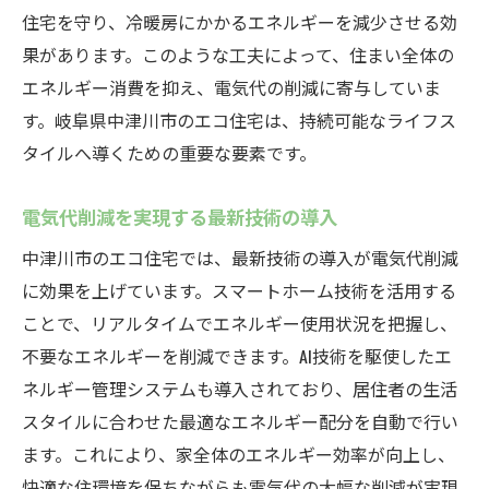
住宅を守り、冷暖房にかかるエネルギーを減少させる効
エコ住宅における再生可能エネルギーの役
果があります。このような工夫によって、住まい全体の
割
エネルギー消費を抑え、電気代の削減に寄与していま
未来に向けた持続可能な住宅設計のビジョ
す。岐阜県中津川市のエコ住宅は、持続可能なライフス
ン
タイルへ導くための重要な要素です。
エコ住宅で実現する中津川市の持続可能なライ
フスタイル
電気代削減を実現する最新技術の導入
環境に優しい住まいの選び方
中津川市のエコ住宅では、最新技術の導入が電気代削減
持続可能な生活を支えるエコ住宅の機能
に効果を上げています。スマートホーム技術を活用する
エネルギー効率の高い生活スタイルの提案
ことで、リアルタイムでエネルギー使用状況を把握し、
家庭でできる持続可能な取り組み
不要なエネルギーを削減できます。AI技術を駆使したエ
エコ住宅がもたらす地域社会への貢献
ネルギー管理システムも導入されており、居住者の生活
中津川市の未来を担うライフスタイルの変
スタイルに合わせた最適なエネルギー配分を自動で行い
革
ます。これにより、家全体のエネルギー効率が向上し、
快適な住環境を保ちながらも電気代の大幅な削減が実現
脱電気代ゼロ！中津川市のエコ住宅で得られる