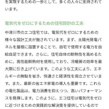
を実現するための一歩として、多くの人々に支持されて
再生可能エネルギーがもたらす未来の展望
います。
中津川市での太陽光発電の現状と今後
エコ住宅と太陽光発電のシナジー効果
電気代をゼロにするための住宅設計の工夫
高性能断熱材が支える中津川市のエコ住宅の魅
中津川市のエコ住宅では、電気代をゼロにするための
力
様々な設計工夫が施されています。まず、太陽光発電パ
断熱材の選び方とその効果
ネルを屋根に設置することで、自宅で使用する電力を自
冷暖房効率を最大化する断熱技術
給自足できます。さらに、住宅自体の断熱性を高めるた
高性能断熱材がもたらす省エネ効果
めに、高性能断熱材を使用しており、冷暖房の効率を最
大限に引き上げています。このような工夫により、エネ
エコ住宅における断熱材の重要性
ルギーの無駄を省き、快適さと経済性を両立させていま
住環境の快適さを実現する断熱構造
す。また、最新の省エネ家電の導入も重要です。これら
中津川市の気候に適した断熱材の選定
の電化製品は、電力消費を抑えつつ、高いパフォーマン
中津川市エコ住宅が提案する環境と共存する新
スを発揮します。このように、エコ住宅は電気代をゼロ
しい暮らし
に近づけるための実践的な解決策を提供しているので