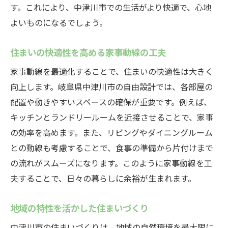
家事動線がもたらす持続可能な生活
す。これにより、中津川市での生活がより快適で、心地
地元の特性を活用した住宅設計の特徴
よいものになるでしょう。
健康的なライフスタイルを支える家事動線
住まいの快適性を高める家事動線の工夫
自然素材を用いた快適な住まいの提案
家事動線を最適化することで、住まいの快適性は大きく
自分らしいライフスタイルを叶える家事動線と
向上します。岐阜県中津川市の自由設計では、各部屋の
自由設計の家
配置や動きやすいスペースの確保が重要です。例えば、
個性を活かした住まいの設計ポイント
キッチンとランドリールームを近接させることで、家事
ライフスタイルに合わせた動線計画の立て
の効率を高めます。また、リビングやダイニングルーム
方
との動線も考慮することで、食事の準備から片付けまで
自由設計で実現する家事動線の最適化
の流れがスムーズになります。このように家事動線を工
生活を豊かにする家事動線の工夫
夫することで、日々の暮らしに余裕が生まれます。
自分らしさを表現する住まいのデザイン
地域の特性を活かした住まいづくり
家族の暮らしを支える柔軟な設計
中津川市の住まいづくりは、地域の自然環境を最大限に