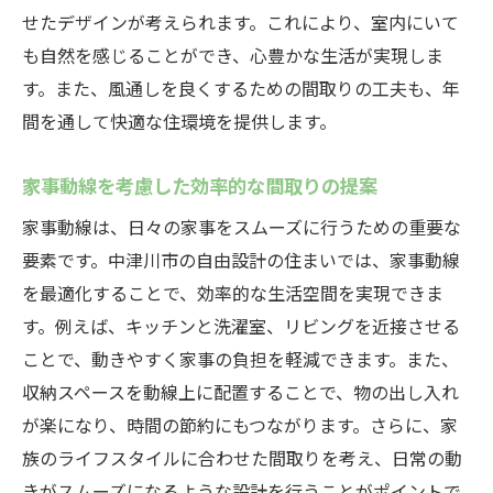
せたデザインが考えられます。これにより、室内にいて
家事動線を支える持続可能な設計
も自然を感じることができ、心豊かな生活が実現しま
ライフスタイルに合わせた柔軟なレイアウ
す。また、風通しを良くするための間取りの工夫も、年
ト
間を通して快適な住環境を提供します。
効率的な家事動線がもたらす中津川市でのスト
レスフリーな生活
家事動線を考慮した効率的な間取りの提案
家事時間を短縮する自由設計の工夫
家事動線は、日々の家事をスムーズに行うための重要な
ストレス軽減に繋がる家事動線の最適化
要素です。中津川市の自由設計の住まいでは、家事動線
中津川市での暮らしに最適な家事動線の事
を最適化することで、効率的な生活空間を実現できま
例
す。例えば、キッチンと洗濯室、リビングを近接させる
家事動線が生む家族のコミュニケーション
ことで、動きやすく家事の負担を軽減できます。また、
住まいの快適性を高める家事動線
収納スペースを動線上に配置することで、物の出し入れ
健康的な生活を支える住宅設計
が楽になり、時間の節約にもつながります。さらに、家
族のライフスタイルに合わせた間取りを考え、日常の動
中津川市の自然と調和する家事動線を考慮した
きがスムーズになるような設計を行うことがポイントで
住まいのデザイン