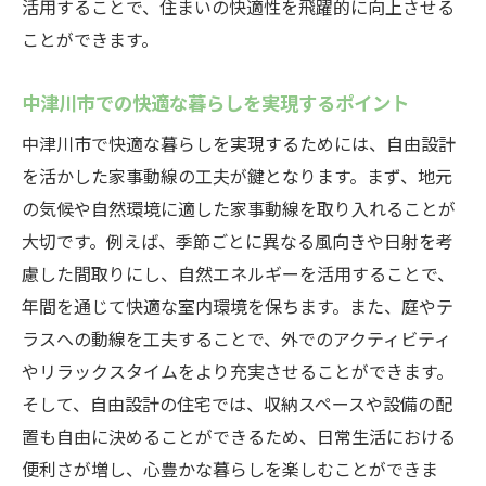
活用することで、住まいの快適性を飛躍的に向上させる
未来を見据えた住まいの自由設計
ことができます。
家事動線を最大限に活かす自由設計の魅力
住まいの価値を高める家事動線の設計例
中津川市での快適な暮らしを実現するポイント
動線計画を交えた家族の暮らし方の提案
中津川市で快適な暮らしを実現するためには、自由設計
将来を見据えた家事動線の設計ポイント
を活かした家事動線の工夫が鍵となります。まず、地元
の気候や自然環境に適した家事動線を取り入れることが
家事動線を意識した快適な生活空間の提供
大切です。例えば、季節ごとに異なる風向きや日射を考
家事効率を重視したデザインの特徴
慮した間取りにし、自然エネルギーを活用することで、
自由設計で実現する家族の絆を深める住ま
年間を通じて快適な室内環境を保ちます。また、庭やテ
い
ラスへの動線を工夫することで、外でのアクティビティ
中津川市の豊かな自然と共に家事動線を考慮し
やリラックスタイムをより充実させることができます。
た住宅計画
そして、自由設計の住宅では、収納スペースや設備の配
自然と調和する家事動線の重要性
置も自由に決めることができるため、日常生活における
自然環境を生かした住宅設計の実例
便利さが増し、心豊かな暮らしを楽しむことができま