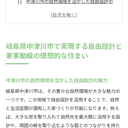
中津川市の自然環境を活かした自由設計の
魅力
家事動線を考慮した効率的な間取りの提案
自由設計で叶える家事動線の最適化
中津川市での快適な暮らしを実現するポイ
岐阜県中津川市で実現する自由設計と
ント
家事動線の理想的な住まい
住まいの快適性を高める家事動線の工夫
地域の特性を活かした住まいづくり
家事動線を最適化するための自由設計のヒント
中津川市の自然環境を活かした自由設計の魅力
理想の家事動線を実現するゾーニングの基
岐阜県中津川市は、その豊かな自然環境が大きな魅力の
本
一つです。この地域で自由設計を活用することで、自然
家事効率を高める収納計画の立て方
と生活空間が調和した家づくりが可能になります。例え
動線を意識した家具配置のポイント
ば、大きな窓を取り入れて自然光を最大限に活用する設
自由設計で取り入れる最新の住宅設備
計や、周囲の緑を取り込むような庭とのつながりを持た