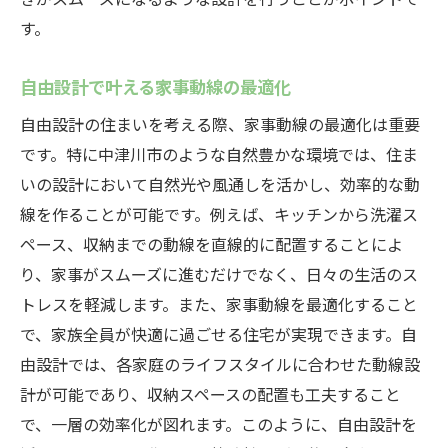
す。
自然を感じる家事動線の取り入れ方
環境に優しい住宅設計のポイント
自由設計で叶える家事動線の最適化
地域特性を活かした住まいの工夫
自由設計の住まいを考える際、家事動線の最適化は重要
景観を損なわない家事動線のデザイン
です。特に中津川市のような自然豊かな環境では、住ま
自然素材を活用したエコライフの提案
いの設計において自然光や風通しを活かし、効率的な動
中津川市の風景と共に暮らす設計
線を作ることが可能です。例えば、キッチンから洗濯ス
自由設計で家事動線を活かした理想の住まい作
ペース、収納までの動線を直線的に配置することによ
り
り、家事がスムーズに進むだけでなく、日々の生活のス
家事動線を基にしたプランニングの重要性
トレスを軽減します。また、家事動線を最適化すること
で、家族全員が快適に過ごせる住宅が実現できます。自
理想の住まいを実現するための設計手法
由設計では、各家庭のライフスタイルに合わせた動線設
住まい全体を見通した動線計画の立て方
計が可能であり、収納スペースの配置も工夫すること
家事動線を意識した住宅設備の選び方
で、一層の効率化が図れます。このように、自由設計を
家族構成に応じた柔軟な動線設計