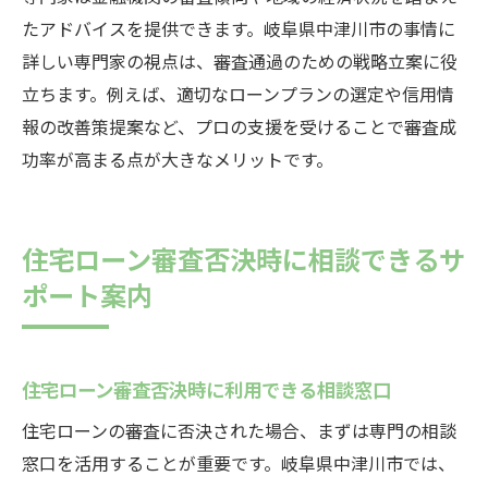
住宅ローン見直し時に役立つ相談先案内
たアドバイスを提供できます。岐阜県中津川市の事情に
詳しい専門家の視点は、審査通過のための戦略立案に役
住宅ローン審査に通らない理由と改善アプロー
立ちます。例えば、適切なローンプランの選定や信用情
チ
報の改善策提案など、プロの支援を受けることで審査成
住宅ローン審査否決の主な理由と対応策
功率が高まる点が大きなメリットです。
住宅ローン審査に強くなる信用情報対策
住宅ローン通過を目指す返済計画の立て方
住宅ローン審査で見落としがちな注意点
住宅ローン審査否決時に相談できるサ
住宅ローン審査で重視される属性の解説
ポート案内
住宅ローン改善アプローチ事例集
住宅ローン審査が不安な方への相談方法まとめ
住宅ローン審査否決時に利用できる相談窓口
住宅ローン審査の不安を解消する相談手順
住宅ローン相談時に聞きたい質問リスト
住宅ローンの審査に否決された場合、まずは専門の相談
窓口を活用することが重要です。岐阜県中津川市では、
住宅ローン審査前に準備すべき資料一覧