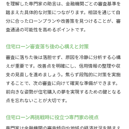
住宅ローン審査落ち後の再挑戦手順ガイド
を理解した専門家の助言は、金融機関ごとの審査基準を
住宅ローン否決後の信用情報チェック方法
踏まえた具体的な対策につながります。相談を通じて自
住宅ローン再審査に向けた目標設定と行動
分に合ったローンプランや改善策を見つけることが、審
査通過の可能性を高めるポイントです。
住宅ローン審査結果を受け止める心構え
住宅ローンの新たな選択肢を探す方法
住宅ローン審査落ち後の心構えと対策
住宅ローン審査に落ちても諦めない秘訣
審査に落ちた後は落胆せず、原因を冷静に分析する心構
住宅ローン審査で悩んだ時の見直しポイント解
えが重要です。改善点を明確にし、信用情報の整理や収
説
支の見直しを進めましょう。焦らず段階的に対策を実施
住宅ローン審査で見直すべき返済比率の重
することで、次の審査に向けて確実な準備ができます。
要性
前向きな姿勢が住宅購入の夢を実現するための鍵となる
住宅ローン審査時の勤続年数や収入再確認
点を忘れないことが大切です。
住宅ローン審査落ち原因の自己分析法
住宅ローンと物件評価の見直しポイント
住宅ローン再挑戦時に役立つ専門家の視点
住宅ローン審査対策で注目の生活改善例
専門家は金融機関の審査傾向や地域の経済状況を踏まえ