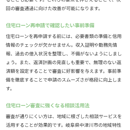
住宅ローン審査改善に役立つ生活習慣
回の審査通過に向けた改善が可能になります。
住宅ローン審査突破のための書類準備術
住宅ローン通過率を高める申込ポイント
住宅ローン再申請で確認したい事前準備
住宅ローン審査の壁を乗り越えるための相談活
住宅ローンを再申請する前には、必要書類の準備と信用
用法
情報のチェックが欠かせません。収入証明や勤務先情
住宅ローン審査に強い相談先の選び方
報、過去の借入状況を整理し、不備がないようにしまし
ょう。また、返済計画の見直しも重要で、無理のない返
住宅ローンの相談サービス比較と特徴
済額を設定することで審査に好影響を与えます。事前準
住宅ローン審査対策に役立つ無料相談活用
備を徹底することで申請のスムーズさが格段に向上しま
住宅ローン専門家への相談で得られる安心
す。
感
住宅ローン相談時の準備ポイント総まとめ
住宅ローン審査に強くなる相談活用法
住宅ローン審査の壁突破へ相談事例を紹介
審査が通りにくい方は、地域に根ざした相談サービスを
住宅ローン審査に落ちた後の前向きな対処法
活用することが効果的です。岐阜県中津川市の地域特性