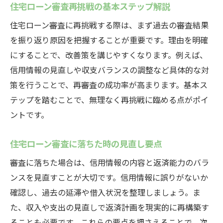
口
住宅ローン審査再挑戦の基本ステップ解説
住宅ローンの再検討と相談サービスの選び
住宅ローン審査に再挑戦する際は、まず過去の審査結果
方
を振り返り原因を把握することが重要です。理由を明確
住宅ローン審査で悩んだら活用したい支援
にすることで、改善策を講じやすくなります。例えば、
策
信用情報の見直しや収支バランスの調整など具体的な対
住宅ローン不承認後の相談先選びのコツ
策を行うことで、再審査の成功率が高まります。基本ス
テップを踏むことで、無理なく再挑戦に臨める点がポイ
住宅ローン審査専門家に相談するメリット
ントです。
住宅ローンサポート活用で再挑戦を成功へ
住宅ローン審査通過を目指す具体的な改善策
住宅ローン審査に落ちた時の見直し要点
住宅ローン審査通過のための信用情報見直
審査に落ちた場合は、信用情報の内容と返済能力のバラ
し
ンスを見直すことが大切です。信用情報に誤りがないか
住宅ローン審査に強くなる収支バランス調
確認し、過去の延滞や借入状況を整理しましょう。ま
整法
た、収入や支出の見直しで返済計画を現実的に再構築す
住宅ローンの審査基準対策と実践例紹介
ることも必要です。これらの要点を押さえることで、次