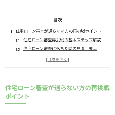
目次
住宅ローン審査が通らない方の再挑戦ポイント
住宅ローン審査再挑戦の基本ステップ解説
住宅ローン審査に落ちた時の見直し要点
住宅ローン再申請で確認したい事前準備
住宅ローン審査に強くなる相談活用法
住宅ローン審査落ち後の心構えと対策
住宅ローン再挑戦時に役立つ専門家の視点
住宅ローン審査が通らない方の再挑戦
住宅ローン審査否決時に相談できるサポート案
ポイント
内
住宅ローン審査否決時に利用できる相談窓