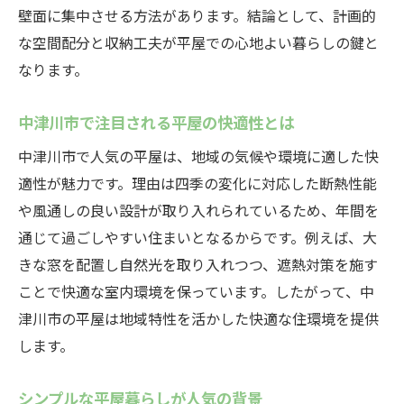
壁面に集中させる方法があります。結論として、計画的
無駄を省いた平屋設計の工夫とは
な空間配分と収納工夫が平屋での心地よい暮らしの鍵と
動線を意識した平屋設計の工夫ポイント
なります。
収納や廊下削減が平屋の快適性を向上
コンパクト平屋で叶う効率的な空間活用
中津川市で注目される平屋の快適性とは
最小限スペースを活かす平屋設計の考え方
中津川市で人気の平屋は、地域の気候や環境に適した快
日常動線を重視した平屋のレイアウト術
適性が魅力です。理由は四季の変化に対応した断熱性能
平屋の無駄を省く設計で暮らしやすさ実現
や風通しの良い設計が取り入れられているため、年間を
通じて過ごしやすい住まいとなるからです。例えば、大
老後も安心できる平屋の考え方
きな窓を配置し自然光を取り入れつつ、遮熱対策を施す
バリアフリー対応の平屋で老後も快適
ことで快適な室内環境を保っています。したがって、中
平屋がもたらす将来の安心感とは何か
津川市の平屋は地域特性を活かした快適な住環境を提供
段差のない平屋が老後の安全性を高める
します。
老後を見据えた平屋間取り選びのポイント
平屋で安心して暮らすための設計工夫
シンプルな平屋暮らしが人気の背景