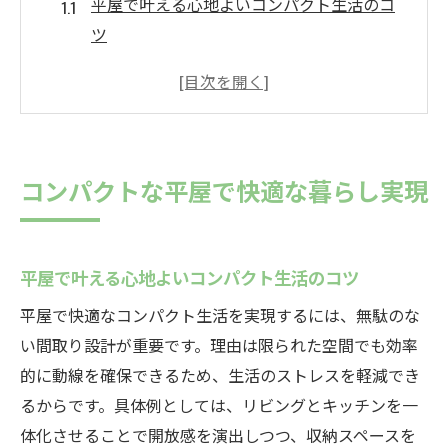
平屋で叶える心地よいコンパクト生活のコ
ツ
中津川市で注目される平屋の快適性とは
シンプルな平屋暮らしが人気の背景
平屋がもたらす効率的な住まいの魅力
平屋の間取りが快適さに与える影響
コンパクトな平屋で快適な暮らし実現
平屋で日常を豊かにする暮らし方
平屋の間取りが人気の理由を解説
平屋ならではの間取りが選ばれる理由
平屋で叶える心地よいコンパクト生活のコツ
家族の変化に柔軟な平屋間取りの特徴
平屋で快適なコンパクト生活を実現するには、無駄のな
コンパクトでも使いやすい平屋設計
い間取り設計が重要です。理由は限られた空間でも効率
平屋間取りが人気を集める秘密とは
的に動線を確保できるため、生活のストレスを軽減でき
るからです。具体例としては、リビングとキッチンを一
平屋が支持される背景と実用性に注目
体化させることで開放感を演出しつつ、収納スペースを
間取りの工夫で広がる平屋の可能性