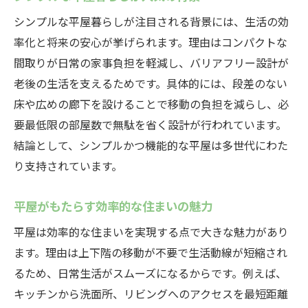
将来を見越した平屋の暮らし方とは
シンプルな平屋暮らしが注目される背景には、生活の効
家族構成に合う平屋間取りの選び方
率化と将来の安心が挙げられます。理由はコンパクトな
家族人数に合わせた平屋間取りの工夫
間取りが日常の家事負担を軽減し、バリアフリー設計が
老後の生活を支えるためです。具体的には、段差のない
ライフステージ別に考える平屋の最適解
床や広めの廊下を設けることで移動の負担を減らし、必
平屋は家族構成の変化にも対応しやすい
要最低限の部屋数で無駄を省く設計が行われています。
子育て世代にも人気な平屋の間取りとは
結論として、シンプルかつ機能的な平屋は多世代にわた
平屋間取り選びで家族の暮らしが豊かに
り支持されています。
人数に合わせたぴったりの平屋を探す方法
開放感ある空間をつくる平屋の秘訣
平屋がもたらす効率的な住まいの魅力
平屋で実現する広がりある開放的な空間
平屋は効率的な住まいを実現する点で大きな魅力があり
天井高や窓配置が平屋の開放感を演出
ます。理由は上下階の移動が不要で生活動線が短縮され
コンパクト平屋で圧迫感を軽減する工夫
るため、日常生活がスムーズになるからです。例えば、
キッチンから洗面所、リビングへのアクセスを最短距離
平屋の空間設計で広さを感じるポイント