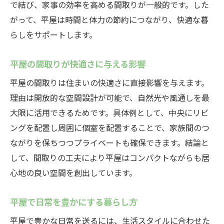
で結び、家事の効率を高める間取りが一般的です。した
自然光を活かした平屋づくりのアイデア
がって、平屋は時間と体力の節約につながり、快適な暮
平屋で開放感を得るためのレイアウト術
らしをサポートします。
動線を意識した平屋の効率的な住まい
家事動線が楽な平屋の間取りアイデア
平屋の間取りが快適さに与える影響
毎日の動きやすさを考えた平屋設計
平屋の間取りは住まいの快適さに直接影響を与えます。
効率的な動線で平屋の暮らしが快適に
理由は開放的な空間設計が可能で、自然光や風通しを最
少ない移動で済む平屋の魅力を解説
大限に活用できるためです。具体例として、中央にリビ
家族全員が使いやすい平屋の動線設計
ングを配置し周囲に個室を配置することで、家族間のつ
ながりを保ちつつプライベートも確保できます。結論と
生活動線を重視した平屋の間取り工夫
して、間取りの工夫により平屋はコンパクトながらも居
理想の平屋を選ぶためのポイント集
心地の良い空間を創出しています。
理想の平屋選びで重視したい要素とは
失敗しない平屋選びのチェックポイント
平屋で日常を豊かにする暮らし方
家族に合った平屋を選ぶ際の注意点
平屋で豊かな日常を送るには、生活スタイルに合わせた