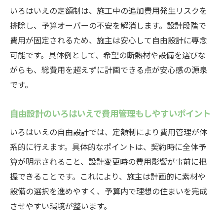
定額制注文住宅で気をつけたい自由設計の
いろはいえの定額制は、施工中の追加費用発生リスクを
ポイント
排除し、予算オーバーの不安を解消します。設計段階で
いろはいえのデメリットと解決策を丁寧に
費用が固定されるため、施主は安心して自由設計に専念
解説
可能です。具体例として、希望の断熱材や設備を選びな
がらも、総費用を超えずに計画できる点が安心感の源泉
自由設計のいろはいえを選ぶ際の落とし穴
です。
と対策
岐阜県中津川市で納得できる家づくりを実現
自由設計のいろはいえで費用管理もしやすいポイント
自由設計のいろはいえで地元密着の家づく
いろはいえの自由設計では、定額制により費用管理が体
りを体感
系的に行えます。具体的なポイントは、契約時に全体予
いろはいえで納得できる家づくりの進め方
算が明示されること、設計変更時の費用影響が事前に把
を紹介
握できることです。これにより、施主は計画的に素材や
自由設計のいろはいえで暮らしやすい住ま
設備の選択を進めやすく、予算内で理想の住まいを完成
いを実現
させやすい環境が整います。
いろはいえの施工例や評判を参考にした家