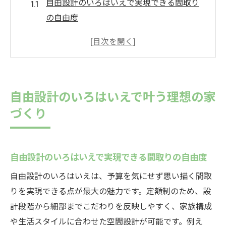
自由設計のいろはいえで実現できる間取り
の自由度
いろはいえなら理想の暮らしと家事動線も
思い通り
自由設計のいろはいえで叶える家族の夢と
快適さ
自由設計のいろはいえで叶う理想の家
いろはいえの標準仕様を活かした理想の家
づくり
づくり術
いろはいえの施工例から学ぶ理想の住まい
提案
自由設計のいろはいえで実現できる間取りの自由度
口コミで話題の自由設計のいろはいえの特
自由設計のいろはいえは、予算を気にせず思い描く間取
徴を解説
りを実現できる点が最大の魅力です。定額制のため、設
定額制だから安心して進める住まい計画
計段階から細部までこだわりを反映しやすく、家族構成
自由設計のいろはいえなら定額制で予算も
や生活スタイルに合わせた空間設計が可能です。例え