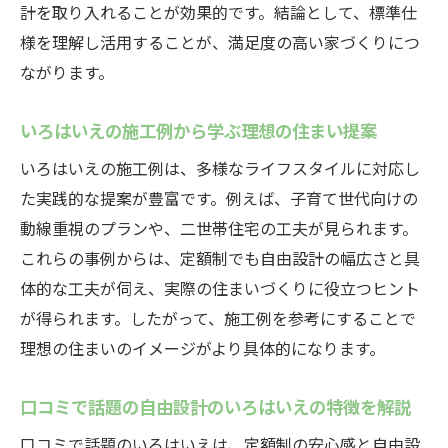
間取り
計を取り入れることが効果的です。結論として、標準仕
様を理解し活用することが、満足度の高い家づくりにつ
こだわり派注目のいろはいえ自由設計ルー
ながります。
ルの具体例
自由設計のいろはいえルールを活かすアイ
いろはいえの施工例から学ぶ理想の住まい提案
デア集
いろはいえの施工例は、多様なライフスタイルに対応し
いろはいえルールでできること・できない
た実践的な提案が豊富です。例えば、子育て世代向けの
ことを整理
動線重視のプランや、二世帯住宅の工夫が見られます。
自由設計のいろはいえのルールと評判を徹
これらの事例からは、定額制でも自由設計の幅広さと具
底比較
体的な工夫が伺え、実際の住まいづくりに役立つヒント
断熱材や快適性にこだわるならこの選択
が得られます。したがって、施工例を参考にすることで
自由設計のいろはいえで断熱材性能を最大
理想の住まいのイメージがより具体的になります。
限に活用
いろはいえの断熱材が実現する快適な住ま
口コミで話題の自由設計のいろはいえの特徴を解説
いの秘訣
口コミで話題のいろはいえは、定額制の安心感と自由設