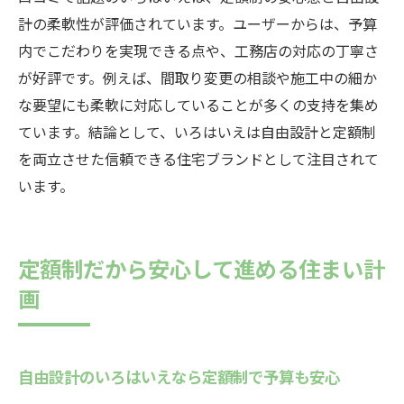
自由設計のいろはいえなら選べる断熱材の
計の柔軟性が評価されています。ユーザーからは、予算
種類と特徴
内でこだわりを実現できる点や、工務店の対応の丁寧さ
いろはいえ標準仕様の断熱材で得られる安
が好評です。例えば、間取り変更の相談や施工中の細か
心感
な要望にも柔軟に対応していることが多くの支持を集め
快適性を追求するなら自由設計のいろはい
ています。結論として、いろはいえは自由設計と定額制
えがおすすめ
を両立させた信頼できる住宅ブランドとして注目されて
いろはいえ断熱材の評判と他社との違いを
います。
解説
施工例から学ぶ暮らしやすさの工夫集
定額制だから安心して進める住まい計
自由設計のいろはいえ施工例で発見した暮
画
らしやすさ
いろはいえ施工例から学ぶ間取りの工夫と
実例
自由設計のいろはいえなら定額制で予算も安心
自由設計のいろはいえで実現した家事動線