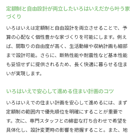
づくり
定額制と自由設計が両立したいろはいえだから叶う家
自由設計のいろはいえで理想の家を手に入
づくり
れる秘訣
いろはいえは定額制と自由設計を両立させることで、予
いろはいえで納得できる家づくりのサポー
算の心配なく個性豊かな家づくりを可能にします。例え
ト体制
ば、間取りの自由度が高く、生活動線や収納計画も細部
まで設計可能。さらに、断熱性能や耐震性など基本性能
も妥協せずに提供されるため、長く快適に暮らせる住ま
いが実現します。
いろはいえで安心して進める住まい計画のコツ
いろはいえでの住まい計画を安心して進めるには、まず
定額制の範囲内で優先順位を明確にすることが重要で
す。次に、専門スタッフとの綿密な打ち合わせで希望を
具体化し、設計変更時の影響を把握すること。また、地