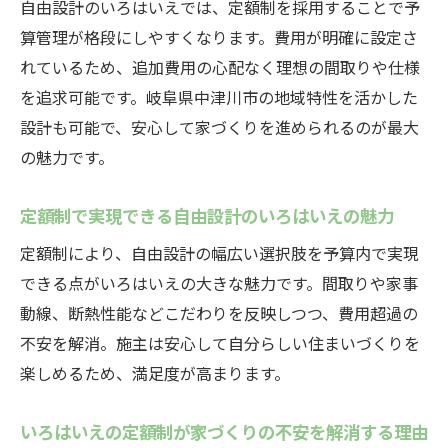
自由設計のいろはいえでは、定額制を採用することで予
の工夫集
算管理が格段にしやすくなります。費用が明確に設定さ
いろはいえ施工例で評判の高いアイデアを
れているため、追加費用の心配なく理想の間取りや仕様
紹介
を追求可能です。岐阜県中津川市の地域特性を活かした
自由設計のいろはいえ施工例に学ぶ快適な
設計も可能で、安心して家づくりを進められるのが最大
間取り提案
の魅力です。
いろはいえ施工例の口コミから分かる暮ら
しやすさ
定額制で実現できる自由設計のいろはいえの魅力
定額制注文住宅のデメリットも正直に解説
定額制により、自由設計の幅広い選択肢を予算内で実現
自由設計のいろはいえにもある定額制の注
できる点がいろはいえの大きな魅力です。間取りや家事
意点
動線、断熱性能などこだわりを反映しつつ、費用超過の
いろはいえ定額制注文住宅のデメリットを
不安を解消。施主は安心して自分らしい住まいづくりを
検証
楽しめるため、満足度が高まります。
自由設計のいろはいえで後悔しないための
いろはいえの定額制が家づくりの不安を解消する理由
注意点