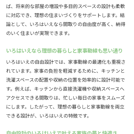
安心
ば、将来的な部屋の増設や多目的スペースの設計も柔軟
定額制で実現できる自由設計のいろはいえ
に対応でき、理想の住まいづくりをサポートします。結
の魅力
論として、いろはいえなら間取りの自由度が高く、納得
いろはいえの定額制が家づくりの不安を解
のいく住まいが実現できます。
消する理由
自由設計のいろはいえで費用管理もしやす
いろはいえなら理想の暮らしと家事動線も思い通り
いポイント
いろはいえの自由設計では、家事動線の最適化も重視さ
定額制と自由設計が両立したいろはいえだ
れています。家事の負担を軽減するために、キッチンと
から叶う家づくり
洗濯スペースの配置や収納の位置を効率的に設計可能で
いろはいえで安心して進める住まい計画の
す。例えば、キッチンから直接洗濯機や収納スペースへ
コツ
アクセスできる間取りは、忙しい毎日の家事をスムーズ
にします。したがって、理想の暮らしと家事動線を両立
いろはいえ標準仕様の魅力を徹底解説
できる設計が、いろはいえの特徴です。
自由設計のいろはいえ標準仕様の安心ポイ
ント
自由設計のいろはいえで叶える家族の夢と快適さ