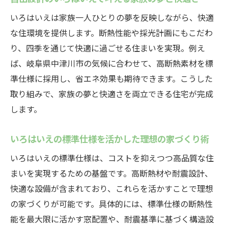
いろはいえ標準仕様で快適な住まいを実現
いろはいえは家族一人ひとりの夢を反映しながら、快適
する方法
な住環境を提供します。断熱性能や採光計画にもこだわ
暮らしやすさを追求した自由設計のいろは
り、四季を通じて快適に過ごせる住まいを実現。例え
いえの標準設備
ば、岐阜県中津川市の気候に合わせて、高断熱素材を標
いろはいえ標準仕様とオプションの選び方
準仕様に採用し、省エネ効果も期待できます。こうした
を紹介
取り組みで、家族の夢と快適さを両立できる住宅が完成
いろはいえ標準仕様の性能と評判を徹底調
します。
査
自由設計のいろはいえなら選べる標準仕様
いろはいえの標準仕様を活かした理想の家づくり術
の幅が魅力
いろはいえの標準仕様は、コストを抑えつつ高品質な住
こだわり派も納得の自由設計ルールとは
まいを実現するための基盤です。高断熱材や耐震設計、
自由設計のいろはいえで知っておくべきル
快適な設備が含まれており、これらを活かすことで理想
ール解説
の家づくりが可能です。具体的には、標準仕様の断熱性
いろはいえの自由設計ルールで叶う理想の
能を最大限に活かす窓配置や、耐震基準に基づく構造設