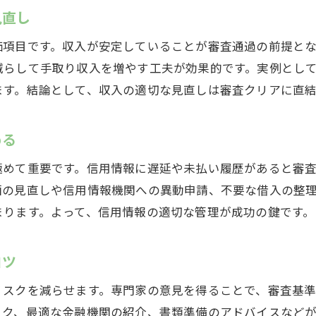
住宅ローン相談を活用した資金計画の立て方
見直し
理想の住まいに向けた具体的な行動手順
価項目です。収入が安定していることが審査通過の前提と
住宅ローンの再挑戦で得られる新たな気づき
減らして手取り収入を増やす工夫が効果的です。実例とし
専門家と進める住まいづくりのポイント
ます。結論として、収入の適切な見直しは審査クリアに直結
める
極めて重要です。信用情報に遅延や未払い履歴があると審
画の見直しや信用情報機関への異動申請、不要な借入の整
まります。よって、信用情報の適切な管理が成功の鍵です。
コツ
リスクを減らせます。専門家の意見を得ることで、審査基
ック、最適な金融機関の紹介、書類準備のアドバイスなど