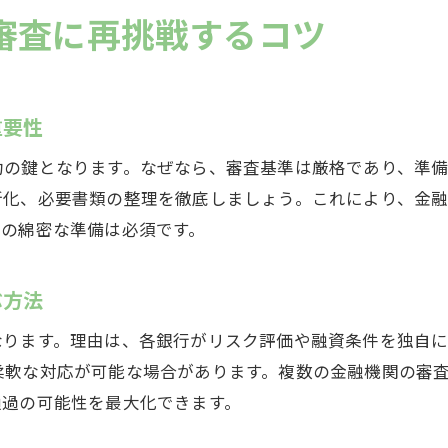
住宅ローンの借入状況チェックが重要な理由
審査に再挑戦するコツ
審査通過を目指す収入証明書の整え方
信用情報の確認と誤情報修正の手順
住宅ローン審査否決の原因を見極めて対策を練る
重要性
住宅ローン審査否決時の原因分析法を解説
功の鍵となります。なぜなら、審査基準は厳格であり、準
審査落ちの要因を特定し改善策を立てる
新化、必要書類の整理を徹底しましょう。これにより、金
住宅ローン否決理由を問い合わせる際の注意点
前の綿密な準備は必須です。
過去の借入状況が審査に与える影響を把握する
審査対策で見逃しやすいポイントを見直す
ぶ方法
再申請時の住宅ローン条件交渉のコツ
なります。理由は、各銀行がリスク評価や融資条件を独自
中津川市で理想の住まいを叶えるための一歩
柔軟な対応が可能な場合があります。複数の金融機関の審
住宅ローン審査対策で夢の住まい実現へ近づく
通過の可能性を最大化できます。
中津川市で安心して住宅購入を進める方法