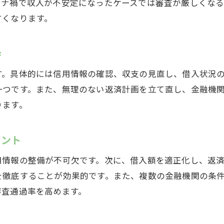
再審査時に押さえたい申込書類のポイント
ロナ禍で収入が不安定になったケースでは審査が厳しくな
すくなります。
複数金融機関への相談でチャンスを広げる
住宅ローンに通らない時の相談先を見つける方法
歩
住宅ローン相談のメリットと活用術
専門家との面談で解決策を見つける方法
す。具体的には信用情報の確認、収支の見直し、借入状況
一つです。また、無理のない返済計画を立て直し、金融機
住宅ローン審査に強い相談窓口の選び方
ります。
無料相談サービスを活用し情報収集する
住宅ローンに精通した担当者の見極め方
イント
相談時に準備すべき資料と質問ポイント
収入や信用情報から審査通過への道を探る
用情報の整備が不可欠です。次に、借入額を適正化し、返
を徹底することが効果的です。また、複数の金融機関の条
住宅ローン審査で重視される収入の基準
審査通過率を高めます。
信用情報の改善が審査通過に直結する理由
副収入や共働きの活用で審査を有利に進める