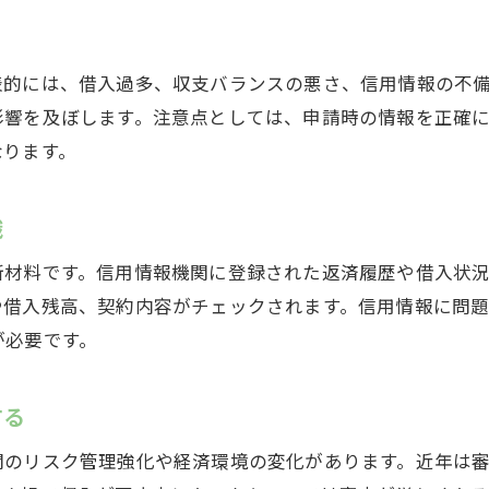
なぜ住宅ローン審査に落ちるのか徹底解説
住宅ローン審査否決の主要な原因を詳しく解説
表的には、借入過多、収支バランスの悪さ、信用情報の不
信用情報や借入状況が審査に与える影響
影響を及ぼします。注意点としては、申請時の情報を正確
収入や支出バランスを見直す必要性について
なります。
住宅ローン審査で見落としやすいポイント
識
審査落ちの理由を知り具体策を立てる方法
なぜ住宅ローン審査で失敗するのか事例紹介
断材料です。信用情報機関に登録された返済履歴や借入状
審査落ちを経験した人が知るべき改善策
や借入残高、契約内容がチェックされます。信用情報に問
が必要です。
住宅ローン審査通過のための信用情報改善法
収入増加や副収入活用による審査対策
する
頭金や返済比率の見直しで審査を有利に
住宅ローン専門家への相談がもたらす効果
関のリスク管理強化や経済環境の変化があります。近年は