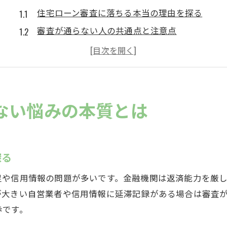
住宅ローン審査に落ちる本当の理由を探る
審査が通らない人の共通点と注意点
住宅ローンに必要な信用情報の基礎知識
住宅ローン審査が難航する背景を理解する
ローン審査失敗から学ぶ改善への第一歩
再挑戦前に見直すべき住宅ローンのポイント
ない悩みの本質とは
中津川市で住宅ローン審査に再挑戦するコツ
住宅ローン再審査に向けた事前準備の重要性
金融機関ごとの審査基準を比較して選ぶ方法
探る
住宅ローン審査クリアのための収入の見直し
足や信用情報の問題が多いです。金融機関は返済能力を厳
信用情報を改善して再挑戦を有利に進める
が大きい自営業者や信用情報に延滞記録がある場合は審査
住宅ローン相談の活用で失敗を減らすコツ
歩です。
再挑戦時に押さえたい審査の最新動向