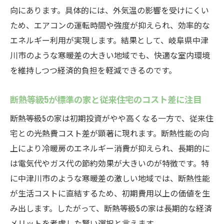
断熱等級5が標準の家でエアコン効率はどう
向にあります。具体的には、外気温の影響を受けにくい
変わるか
ため、エアコンの運転時間や強度が抑えられ、効率的な
断熱等級5が標準の家で冷暖房負担が軽減さ
エネルギー利用が実現します。結果として、岐阜県中津
れる理由
川市のような寒暖差の大きい地域でも、快適な室内環境
エアコンの効率UPには断熱等級5が標準の家
を維持しつつ経済的負担を軽減できるのです。
が重要
断熱等級5が標準の家で快適な温度を保つコ
断熱等級5が標準の家と従来住宅のコスト差に注目
ツ
断熱等級5の家は初期投資がやや高くなる一方で、従来住
断熱等級5が標準の家とエアコンの相性の良
宅との光熱費コスト差が顕著に現れます。断熱性能の向
さとは
上により冷暖房のエネルギー消費が抑えられ、長期的に
断熱等級5が標準の家でエアコン電気代の節
は電気代やガス代の節約効果が大きいのが特徴です。特
約実感
に中津川市のような寒暖差の激しい地域では、断熱性能
が生活コストに直結するため、初期費用以上の価値を生
快適な暮らしを叶える断熱等級5住宅の魅力
み出します。したがって、断熱等級5の家は長期的な経済
断熱等級5が標準の家で快適さが向上する理
メリットを考慮した賢い選択と言えます。