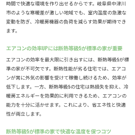
時間で快適な環境を作り出せるからです。岐阜県中津川
断熱等級5が標準の家の光熱費削減体験を解
市のような寒暖差が激しい地域でも、室内温度の急激な
説
変動を防ぎ、冷暖房機器の負荷を減らす効果が期待でき
断熱等級5が標準の家で生活コストを比較す
ます。
る
断熱等級5が標準の家で得た満足度の声を紹
エアコンの効率UPには断熱等級5が標準の家が重要
介
エアコンの効率を最大限に引き出すには、断熱等級5が標
省エネ基準に備える家づくりで得られる安心
準の家が不可欠です。断熱性能が劣る住宅では、エアコ
断熱等級5が標準の家が省エネ基準対応で安
ンが常に外気の影響を受けて稼働し続けるため、効率が
心
低下します。一方、断熱等級5の住宅は熱損失を抑え、冷
断熱等級5が標準の家で将来も快適な暮らし
暖房エネルギーを効果的に利用できるため、エアコンの
を実現
能力を十分に活かせます。これにより、省エネ性と快適
断熱等級5が標準の家は省エネ義務化にも強
性が両立します。
い選択
断熱等級5が標準の家で快適な温度を保つコツ
断熱等級5が標準の家で長期的な安心を手に