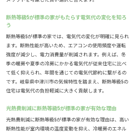
由
断熱等級5が標準の家で叶う温度差の少ない
断熱等級5が標準の家がもたらす電気代の変化を知ろ
生活
う
断熱等級5が標準の家が健康的な住環境を支
断熱等級5が標準の家では、電気代の変化が明確に見られ
える
ます。断熱性能が高いため、エアコンの使用頻度や運転
断熱等級5が標準の家は長期的な快適性も魅
強度が減少し、電力消費量が削減されます。例えば、冬
力
季の暖房や夏季の冷房にかかる電気代が従来住宅に比べ
断熱等級5が標準の家でストレスフリーな毎
て低く抑えられ、年間を通じての電気代節約に繋がるの
日へ
です。岐阜県中津川市の気候特性を踏まえ、断熱等級5の
断熱等級5が標準の家で感じる住み心地の変
住宅は電気代の負担軽減に大きく貢献します。
化
光熱費削減に断熱等級5が標準の家が有効な理由
電気代節約を目指すなら断熱等級5の家
断熱等級5が標準の家は電気代節約に効果的
光熱費削減に断熱等級5が標準の家が有効な理由は、高い
断熱性能が室内環境の温度変動を抑え、冷暖房のエネル
断熱等級5が標準の家でできる光熱費の見直