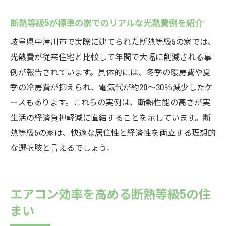
断熱等級5が標準の家が快適な温度管理を実
現する
断熱等級5が標準の家でのリアルな光熱費例を紹介
中津川市で断熱等級5が標準の家がおすすめ
岐阜県中津川市で実際に建てられた断熱等級5の家では、
な訳
光熱費が従来住宅と比較して年間で大幅に削減される事
断熱等級5が標準の家で地域特性に対応する
例が報告されています。具体的には、冬季の暖房費や夏
工夫
季の冷房費が抑えられ、電気代が約20～30％減少したケ
ースもあります。これらの実例は、断熱性能の高さが実
断熱等級5が標準の家が選ばれる気候別メリ
生活の経済負担軽減に直結することを示しています。断
ット
熱等級5の家は、快適な居住性と経済性を両立する理想的
断熱性能等級4と5は何が違うのか徹底解説
な選択肢と言えるでしょう。
断熱等級5が標準の家と等級4の違いを明確
に解説
断熱等級5が標準の家は等級4とどこが優れ
エアコン効率を高める断熱等級5の住
ているか
まい
断熱等級5が標準の家と等級4の光熱費比較