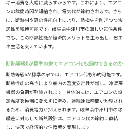
ギー消費を大幅に減らすからです。これにより、エアコ
し方
ンの稼働時間が短縮され、電気代が節約されます。さら
断熱等級5が標準の家と省エネ家電の組み合
に、断熱材や窓の性能向上により、熱損失を防ぎつつ快
わせ術
適性を維持可能です。岐阜県中津川市の厳しい気候条件
断熱等級5が標準の家で電気代が下がる仕組
でも、この断熱性能が経済的メリットを生み出し、省エ
み解説
ネ生活を支えています。
断熱等級5が標準の家で賢く節約するポイン
ト
断熱等級5が標準の家でエアコン代も節約できるのか
断熱等級5が標準の家で実践できる節電アイ
断熱等級5が標準の家では、エアコン代も節約可能です。
デア
断熱性能の高さにより室内の温度安定性が増し、冷暖房
岐阜県中津川市の気候に合う断熱等級5住宅とは
機器の負荷が軽減されます。具体的には、エアコンの設
断熱等級5が標準の家が中津川市の気候に適
定温度を極端に変えずに済み、連続運転時間が短縮され
する理由
るため、消費電力が抑えられます。岐阜県中津川市の寒
断熱等級5が標準の家で寒暖差の大きい地域
暖差に対応した断熱設計は、エアコン代の節約に直結
も安心
し、快適で経済的な住環境を実現します。