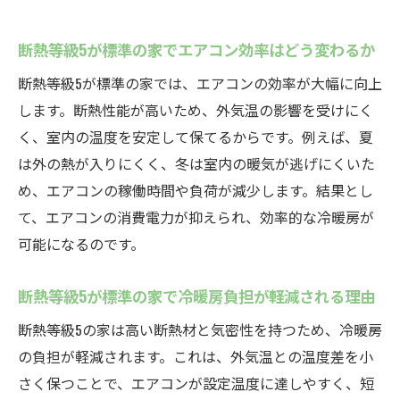
ポイント
断熱等級5が標準の家で得られる追加メリッ
断熱等級5が標準の家でエアコン効率はどう変わるか
トとは
断熱等級5が標準の家では、エアコンの効率が大幅に向上
断熱等級5が標準の家と等級4の性能差を整
します。断熱性能が高いため、外気温の影響を受けにく
理しよう
く、室内の温度を安定して保てるからです。例えば、夏
断熱等級5が標準の家選びで注意したい点を
は外の熱が入りにくく、冬は室内の暖気が逃げにくいた
紹介
め、エアコンの稼働時間や負荷が減少します。結果とし
実際の光熱費から見る断熱等級5のメリット
て、エアコンの消費電力が抑えられ、効率的な冷暖房が
断熱等級5が標準の家の光熱費実例を詳しく
可能になるのです。
紹介
断熱等級5が標準の家で冷暖房負担が軽減される理由
断熱等級5が標準の家で光熱費が下がる理由
とは
断熱等級5の家は高い断熱材と気密性を持つため、冷暖房
の負担が軽減されます。これは、外気温との温度差を小
断熱等級5が標準の家の電気代データをチェ
さく保つことで、エアコンが設定温度に達しやすく、短
ック