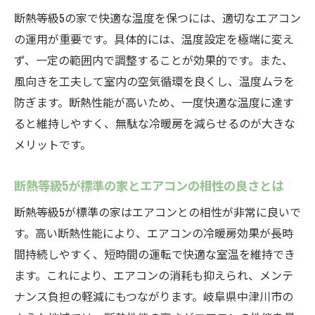
入れる
断熱等級5の家で快適な温度を保つには、適切なエアコン
断熱等級5が標準の家がもたらす資産価値の
の運用が重要です。具体的には、温度設定を極端に変え
安定
ず、一定の範囲内で調整することが効果的です。また、
断熱等級5が標準の家で備えるこれからの家
風向きを工夫して室内の空気循環を良くし、温度ムラを
づくり
防ぎます。断熱性能が高いため、一度快適な温度に達す
ると維持しやすく、無駄な冷暖房を減らせるのが大きな
メリットです。
断熱等級5が標準の家とエアコンの相性の良さとは
断熱等級5が標準の家はエアコンとの相性が非常に良いで
す。高い断熱性能により、エアコンの冷暖房効果が長時
間持続しやすく、短時間の運転で快適な室温を維持でき
ます。これにより、エアコンの消耗も抑えられ、メンテ
ナンス負担の軽減にもつながります。岐阜県中津川市の