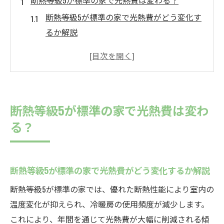
断熱等級5が標準の家で光熱費は変わる？
断熱等級5が標準の家で光熱費がどう変化す
るか解説
断熱等級5が標準の家と従来住宅のコスト差
に注目
断熱等級5が標準の家がもたらす電気代の変
化を知ろう
断熱等級5が標準の家で光熱費は変わ
光熱費削減に断熱等級5が標準の家が有効な
る？
理由
断熱等級5が標準の家でエアコン代も節約で
きるのか
断熱等級5が標準の家で光熱費がどう変化するか解説
断熱等級5が標準の家でのリアルな光熱費例
断熱等級5が標準の家では、優れた断熱性能により室内の
を紹介
温度変化が抑えられ、冷暖房の使用頻度が減少します。
エアコン効率を高める断熱等級5の住まい
これにより、年間を通じて光熱費が大幅に削減される傾