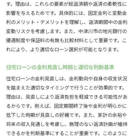
す。理由は、これらの要素が総返済額や返済の柔軟性に
地方銀行の住宅ローンとネット銀行の違い
影響を与えるためです。具体的には、固定金利と変動金
住宅ローン相談時に確認すべき金利条件
利のメリット・デメリットを理解し、返済期間中の金利
返済負担軽減に役立つ金利タイプの選び方
変動リスクを考慮します。また、中津川市の地元銀行の
住宅ローン返済負担を減らす金利タイプの
優遇制度や保証料の有無も比較材料として重要です。こ
工夫
れにより、より適切なローン選択が可能となります。
住宅ローンで注目される人気の金利タイプ
住宅ローンの金利見直し時期と適切な判断基準
とは
住宅ローンの金利見直しは、金利動向や自身の収支状況
10年固定金利型住宅ローンの実際の利用傾
を踏まえた適切なタイミングで行うことが効果的です。
向
理由は、見直しにより返済負担を軽減できる可能性があ
住宅ローン金利タイプ別のメリットとデメ
るからです。例えば、固定期間終了後や金利が明らかに
リット
低下した時期が見直しの好機です。また、家計の余裕や
返済シミュレーションで最適な住宅ローン
将来の収入見通しを考慮し、無理のない返済計画が維持
選び
できるかを判断基準にすることが重要です。このように