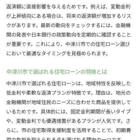
変動金利と固定金利の返済額シミュレーシ
返済額に直接影響を与えるためです。例えば、変動金利
ョン
が上昇傾向にある場合は、将来の返済額が増加するリス
住宅ローン変動金利の将来的なリスクとは
クがあります。最新の動向をチェックするには、金融機
固定金利への切り替え時に知るべき住宅ロ
関の発表や日本銀行の政策動向を定期的に確認すること
ーン情報
が重要です。これにより、中津川市での住宅ローン選び
において最適なタイミングを見極められます。
金利上昇リスクを抑える返済計画のコツ
住宅ローン返済で金利上昇リスクを抑える
中津川市で選ばれる住宅ローンの特徴とは
工夫
中津川市で選ばれる住宅ローンは、地域特性を反映した
返済額変動に強い住宅ローンプランの立て
低金利や柔軟な返済プランが特徴です。理由は、地元の
方
金融機関が地域住民のニーズに合わせた商品を提供して
金利上昇時の住宅ローン見直しポイント
いるためです。具体的には、固定金利期間が長いタイプ
住宅ローン返済計画と資金シミュレーショ
や、変動金利でも優遇措置があるプランが人気です。さ
ンの重要性
らに、市の住宅取得支援制度を活用することで、初期費
繰上げ返済で住宅ローン負担を軽減する方
用の負担を抑えられる点も選ばれる理由の一つです。