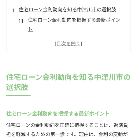
住宅ローン金利動向を知る中津川市の選択肢
住宅ローン金利動向を把握する最新ポイン
ト
中津川市で選ばれる住宅ローンの特徴とは
住宅ローン金利が家計に与える影響を解説
住宅ローン金利比較の際に注目すべき点
住宅ローンの金利見直し時期と適切な判断
住宅ローン金利動向を知る中津川市の
基準
選択肢
変動金利と固定金利の違いを徹底解説
住宅ローン変動金利の仕組みとメリットを
解説
住宅ローン金利動向を把握する最新ポイント
固定金利型住宅ローンの安定性と選択時の
住宅ローンの金利動向を正確に把握することは、返済負
注意点
担を軽減するための第一歩です。理由は、金利の変動が