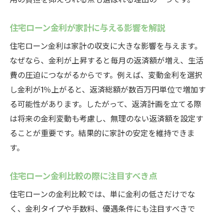
法
中津川市で住宅ローンを賢く選ぶ方法
住宅ローン金利が家計に与える影響を解説
住宅ローン選択時に中津川市で重視すべき
住宅ローン金利は家計の収支に大きな影響を与えます。
視点
なぜなら、金利が上昇すると毎月の返済額が増え、生活
地元金融機関の住宅ローン優遇策の活用法
費の圧迫につながるからです。例えば、変動金利を選択
住宅ローンおすすめプラン比較のポイント
し金利が1％上がると、返済総額が数百万円単位で増加す
住宅ローン審査で有利になるコツと注意点
る可能性があります。したがって、返済計画を立てる際
は将来の金利変動も考慮し、無理のない返済額を設定す
住宅ローンのオンライン相談活用メリット
ることが重要です。結果的に家計の安定を維持できま
地元金融機関の住宅ローン最新事情とは
す。
住宅ローンを扱う地元金融機関の特徴と選
び方
住宅ローン金利比較の際に注目すべき点
住宅ローンシミュレーション活用のポイン
住宅ローンの金利比較では、単に金利の低さだけでな
ト
く、金利タイプや手数料、優遇条件にも注目すべきで
住宅ローン優遇制度の最新情報をチェック