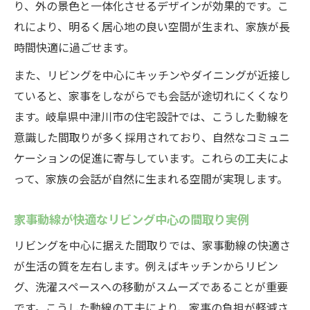
り、外の景色と一体化させるデザインが効果的です。こ
リビングが中心の間取りで絆が深まる理由
れにより、明るく居心地の良い空間が生まれ、家族が長
リビングが中心の間取りが家族交流を促進
時間快適に過ごせます。
心地よい距離感を生むリビング配置とは
また、リビングを中心にキッチンやダイニングが近接し
家族の思い出が増えるリビング中心間取り
ていると、家事をしながらでも会話が途切れにくくなり
生活リズムを支えるリビング中心設計の魅
ます。岐阜県中津川市の住宅設計では、こうした動線を
力
意識した間取りが多く採用されており、自然なコミュニ
リビングが中心の間取りで家族の時間が増
ケーションの促進に寄与しています。これらの工夫によ
える
って、家族の会話が自然に生まれる空間が実現します。
間取り設計で叶える家族の交流と快適生活
リビングが中心の間取りが生活の質を向上
家事動線が快適なリビング中心の間取り実例
家族の交流を支えるリビング配置の秘訣
リビングを中心に据えた間取りでは、家事動線の快適さ
リビング中心間取りで叶える家事効率化
が生活の質を左右します。例えばキッチンからリビン
グ、洗濯スペースへの移動がスムーズであることが重要
収納計画が重要なリビング中心の間取り
です。こうした動線の工夫により、家事の負担が軽減さ