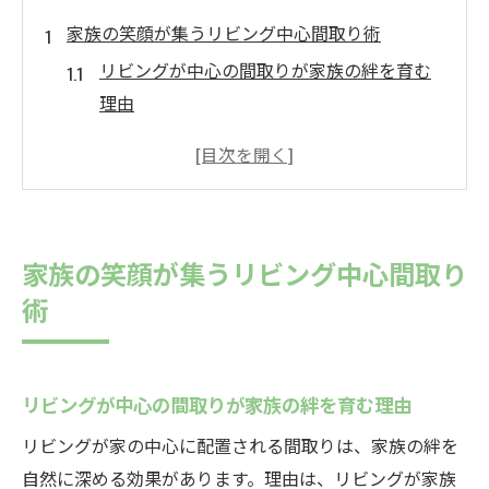
家族の笑顔が集うリビング中心間取り術
リビングが中心の間取りが家族の絆を育む
理由
自然と会話が生まれるリビング配置の工夫
家事動線が快適なリビング中心の間取り実
例
家族が集まりやすい住空間の作り方
家族の笑顔が集うリビング中心間取り
リビングが中心の間取りで毎日を豊かに
術
自然と家族が集まる住まいづくりのヒント
リビングが中心の間取りで家族の笑顔を引
き出す
リビングが中心の間取りが家族の絆を育む理由
自然光を活かしたリビング中心間取りの利
リビングが家の中心に配置される間取りは、家族の絆を
点
自然に深める効果があります。理由は、リビングが家族