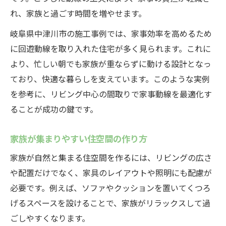
子育てがしやすいリビング配置の工夫
れ、家族と過ごす時間を増やせます。
相談したい！理想のリビング中心間取り実現法
岐阜県中津川市の施工事例では、家事効率を高めるため
リビングが中心の間取り設計の進め方
に回遊動線を取り入れた住宅が多く見られます。これに
専門家に聞くリビング中心間取りのコツ
より、忙しい朝でも家族が重ならずに動ける設計となっ
家族の要望を反映する間取り相談のポイン
ており、快適な暮らしを支えています。このような実例
ト
を参考に、リビング中心の間取りで家事動線を最適化す
リビングが中心の間取りで理想をカタチに
ることが成功の鍵です。
失敗しないためのリビング中心設計相談術
家族が集まりやすい住空間の作り方
家族が自然と集まる住空間を作るには、リビングの広さ
や配置だけでなく、家具のレイアウトや照明にも配慮が
必要です。例えば、ソファやクッションを置いてくつろ
げるスペースを設けることで、家族がリラックスして過
ごしやすくなります。