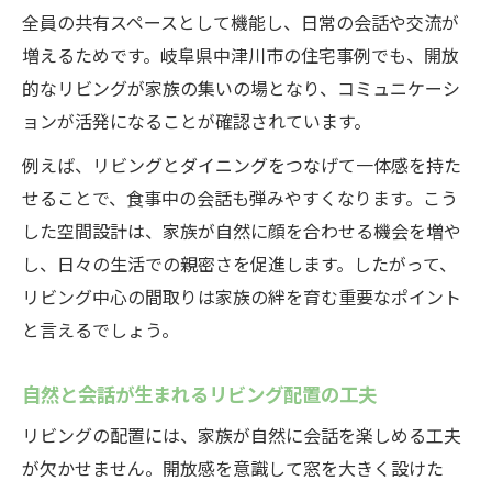
家族が集いやすいリビング配置の工夫
全員の共有スペースとして機能し、日常の会話や交流が
リビングが中心の間取りが暮らしを快適に
増えるためです。岐阜県中津川市の住宅事例でも、開放
する理由
的なリビングが家族の集いの場となり、コミュニケーシ
コミュニケーションが深まる間取りのコツ
ョンが活発になることが確認されています。
暮らしの中心にリビングがある心地よさ
例えば、リビングとダイニングをつなげて一体感を持た
リビングが中心の間取りで毎日を快適に過
せることで、食事中の会話も弾みやすくなります。こう
ごす
した空間設計は、家族が自然に顔を合わせる機会を増や
心地よいリビング中心間取りの配置アイデ
し、日々の生活での親密さを促進します。したがって、
ア
リビング中心の間取りは家族の絆を育む重要なポイント
と言えるでしょう。
家族がリラックスできるリビング空間の作
り方
自然と会話が生まれるリビング配置の工夫
自然体で集まるリビング中心の間取り実践
リビングの配置には、家族が自然に会話を楽しめる工夫
例
が欠かせません。開放感を意識して窓を大きく設けた
暮らしやすさを高めるリビング周辺の工夫