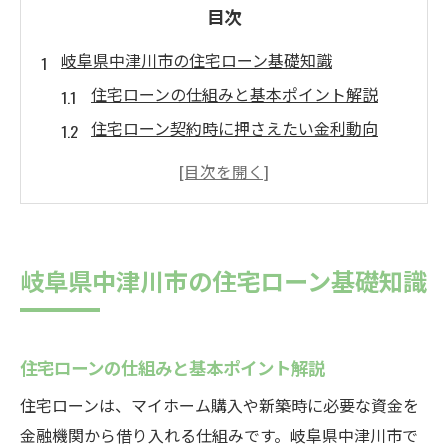
目次
岐阜県中津川市の住宅ローン基礎知識
住宅ローンの仕組みと基本ポイント解説
住宅ローン契約時に押さえたい金利動向
住宅ローンの資金計画と返済方法の選び方
住宅ローンに必要な書類と手続きの流れ
住宅ローン審査基準と確認すべき注意点
つなぎ融資を活用した資金計画の流れ
岐阜県中津川市の住宅ローン基礎知識
住宅ローンとつなぎ融資の連携で資金確保
つなぎ融資の流れと利用時の基本的な注意
点
住宅ローンの仕組みと基本ポイント解説
住宅ローン本契約前のつなぎ融資活用例
住宅ローンは、マイホーム購入や新築時に必要な資金を
つなぎ融資利用時に発生する費用の目安
金融機関から借り入れる仕組みです。岐阜県中津川市で