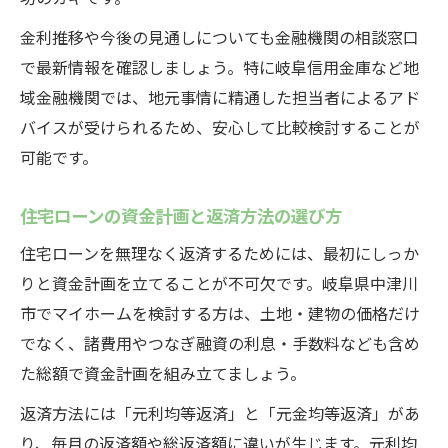
中津川市で安心して住宅ローンを申請するコツ
金利推移や今後の見通しについても金融機関の相談窓口
住宅ローン申請時に重視すべき資金計画
で最新情報を確認しましょう。特に岐阜信用金庫など地
住宅ローン手続きの流れと準備ポイント
域金融機関では、地元事情に精通した担当者によるアド
住宅ローン審査を通すためのアドバイス
バイスが受けられるため、安心して比較検討することが
住宅ローン申請でよくある疑問と解決策
可能です。
住宅ローン相談先の選び方と活用法
住宅ローンの資金計画と返済方法の選び方
住宅ローンを無理なく返済するためには、最初にしっか
りと資金計画を立てることが不可欠です。岐阜県中津川
市でマイホームを検討する方は、土地・建物の価格だけ
でなく、諸費用やつなぎ融資の利息・手数料なども含め
た総額で資金計画を組み立てましょう。
返済方法には「元利均等返済」と「元金均等返済」があ
り、毎月の返済額や総返済額に違いが生じます。元利均