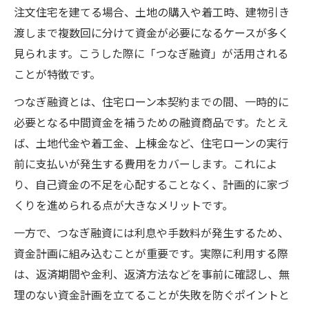
つなぎ融資を選ぶ際の住宅ローン比較ポイ
注文住宅を建てる場合、土地の購入や着工時、建物引き
ント
渡しまで複数回に分けて資金が必要になるケースが多く
見られます。こうした際に「つなぎ融資」が活用される
住宅ローン控除とつなぎ融資の注意点
ことが特徴です。
住宅ローン控除の適用条件とつなぎ融資の
関係
つなぎ融資とは、住宅ローン本契約までの間、一時的に
必要となる中間資金を補うための融資商品です。たとえ
つなぎ融資利用時の住宅ローン控除の可否
ば、土地代金や着工金、上棟金など、住宅ローンの実行
解説
前に支払いが発生する費用をカバーします。これによ
住宅ローン控除を最大限活かすポイント
り、自己資金の不足を心配することなく、計画的に家づ
住宅ローンとつなぎ融資の税制上の注意点
くりを進められる点が大きなメリットです。
つなぎ融資で控除が受けられないケースと
一方で、つなぎ融資には利息や手数料が発生するため、
は
資金計画に組み込むことが重要です。実際に利用する際
資金負担を抑える住宅ローン選び方
は、返済期間や金利、返済方法などを事前に確認し、無
住宅ローン金利を比較して負担軽減を目指
理のない資金計画を立てることが失敗を防ぐポイントと
す