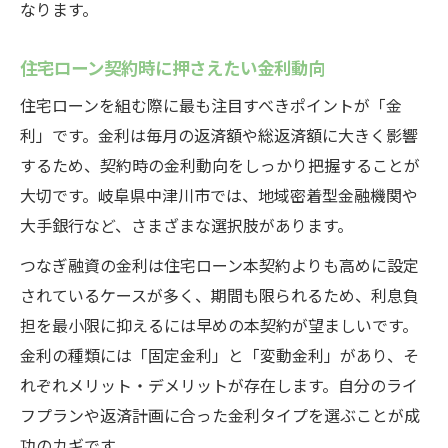
なります。
住宅ローンの手数料や諸費用を見極めるコ
ツ
住宅ローン契約時に押さえたい金利動向
住宅ローン返済プランで無理のない資金計
住宅ローンを組む際に最も注目すべきポイントが「金
画
利」です。金利は毎月の返済額や総返済額に大きく影響
住宅ローン選びで重視したいサポート体制
するため、契約時の金利動向をしっかり把握することが
住宅ローンの固定金利と変動金利の特徴比
大切です。岐阜県中津川市では、地域密着型金融機関や
較
大手銀行など、さまざまな選択肢があります。
家づくりで役立つつなぎ融資の実態解説
つなぎ融資の金利は住宅ローン本契約よりも高めに設定
つなぎ融資の仕組みと住宅ローンとの違い
されているケースが多く、期間も限られるため、利息負
つなぎ融資の利用シーン別メリット解説
担を最小限に抑えるには早めの本契約が望ましいです。
住宅ローンとの同時利用で注意すべき点
金利の種類には「固定金利」と「変動金利」があり、そ
れぞれメリット・デメリットが存在します。自分のライ
つなぎ融資に必要な書類と手続きポイント
フプランや返済計画に合った金利タイプを選ぶことが成
住宅ローン返済開始までの資金調達法
功のカギです。