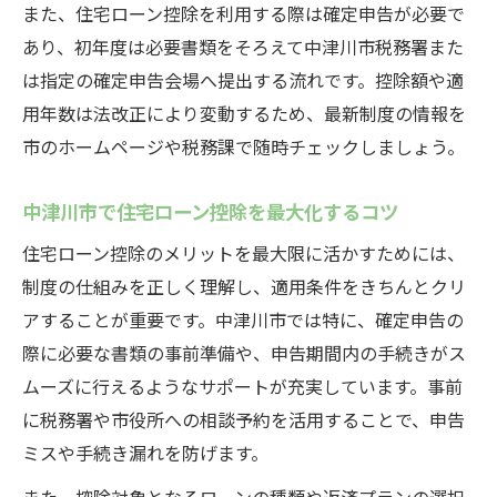
家計に合った住宅ローン控除選択のコツ
また、住宅ローン控除を利用する際は確定申告が必要で
あり、初年度は必要書類をそろえて中津川市税務署また
特別控除と住宅ローン控除の適用条件を解
は指定の確定申告会場へ提出する流れです。控除額や適
説
用年数は法改正により変動するため、最新制度の情報を
確定申告に必要な書類準備と中津川市の窓口活
市のホームページや税務課で随時チェックしましょう。
用法
住宅ローン控除申請に必要な書類リスト
中津川市で住宅ローン控除を最大化するコツ
確定申告をスムーズに進める住宅ローン控
住宅ローン控除のメリットを最大限に活かすためには、
除対応
制度の仕組みを正しく理解し、適用条件をきちんとクリ
中津川市の税務課や税務署での相談ポイン
アすることが重要です。中津川市では特に、確定申告の
ト
際に必要な書類の事前準備や、申告期間内の手続きがス
住宅ローン控除のための窓口予約活用術
ムーズに行えるようなサポートが充実しています。事前
申告会場利用時の住宅ローン控除注意事項
に税務署や市役所への相談予約を活用することで、申告
補助金や減税を最大限活かすための住宅購入術
ミスや手続き漏れを防げます。
住宅ローン控除と補助金の賢い併用方法