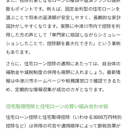
また、控除対象となるローンの種類や返済プランの選択
減税制度を活用した住宅ローン選択術
肢もポイントです。例えば、固定金利型の住宅ローンを
住宅取得控除と地域補助金の組み合わせ例
選ぶことで将来の返済額が安定しやすく、長期的な家計
中津川市で利用できる減税と住宅ローン控
設計がしやすくなります。実際に中津川市内で控除を利
除
用した方の声として「専門家に相談しながらシミュレー
ションしたことで、控除額を最大化できた」という事例
住宅ローン控除の減税効果を高めるポイン
もあります。
ト
申告手続きを円滑に進めるための実践ポイント
さらに、住宅ローン控除の適用にあたっては、自治体の
補助金や減税制度の併用も視野に入れましょう。最新情
住宅ローン控除申請をスムーズに行う手順
報は中津川市ホームページや税務課窓口で確認できるた
住宅取得控除と住宅ローン控除の手続き計
め、定期的な情報収集が成功のカギとなります。
画
中津川市の窓口活用で申告手続きを時短化
住宅取得控除と住宅ローンの賢い組み合わせ術
住宅ローン控除利用時の申告ミス防止策
住宅ローン控除と住宅取得控除（いわゆる3000万円特別
住宅取得控除と住宅ローンの手続き準備術
控除など）は併用の可否や適用順序によって節税効果が