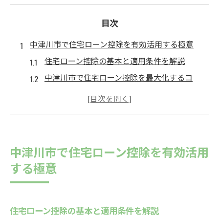
目次
中津川市で住宅ローン控除を有効活用する極意
住宅ローン控除の基本と適用条件を解説
中津川市で住宅ローン控除を最大化するコ
ツ
住宅取得控除と住宅ローンの賢い組み合わ
せ術
地域の補助金と住宅ローン控除の併用方法
中津川市で住宅ローン控除を有効活用
住宅ローン控除利用時に注意したいポイン
する極意
ト
住宅取得控除なら住宅ローン併用のタイミング
が鍵
住宅ローン控除の基本と適用条件を解説