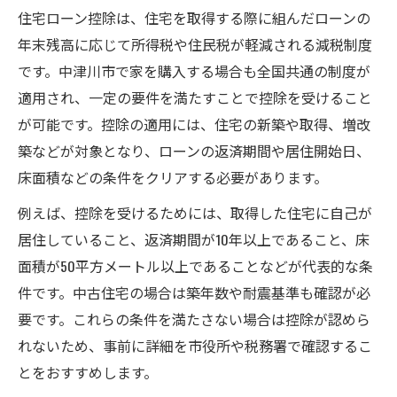
住宅ローンと住宅取得控除の最適な時期と
住宅ローン控除は、住宅を取得する際に組んだローンの
は
年末残高に応じて所得税や住民税が軽減される減税制度
住宅ローン併用で控除額を高めるタイミン
です。中津川市で家を購入する場合も全国共通の制度が
グ戦略
適用され、一定の要件を満たすことで控除を受けること
取得控除と住宅ローンの申請スケジュール
が可能です。控除の適用には、住宅の新築や取得、増改
管理
築などが対象となり、ローンの返済期間や居住開始日、
早めの住宅ローン選択で控除効果を引き出
床面積などの条件をクリアする必要があります。
す
例えば、控除を受けるためには、取得した住宅に自己が
住宅ローン控除の併用で損をしない方法
居住していること、返済期間が10年以上であること、床
控除制度の違いを通じて見極める賢い選び方
面積が50平方メートル以上であることなどが代表的な条
住宅ローン控除と特別控除の違いを整理
件です。中古住宅の場合は築年数や耐震基準も確認が必
中津川市で利用できる控除制度の特徴比較
要です。これらの条件を満たさない場合は控除が認めら
れないため、事前に詳細を市役所や税務署で確認するこ
住宅ローンを活かす控除の選び方のポイン
とをおすすめします。
ト