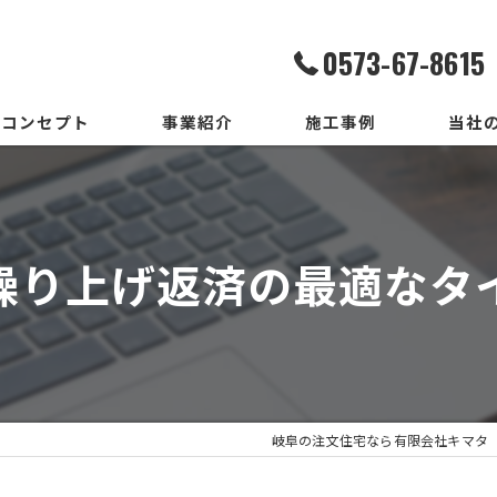
0573-67-8615
コンセプト
事業紹介
施工事例
当社
家造りまでの流れ
設計
いろはいえの選び方
デザイ
繰り上げ返済の最適なタ
地震保証付住宅とは
施工
メンテ
新築
岐阜の注文住宅なら有限会社キマタ