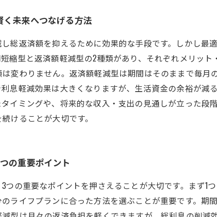
賢く未来へつなげる方法
減し総返済額を抑えるために効果的な手段です。しかし最
間短縮型と返済額軽減型の2種類があり、それぞれメリット
額は変わりません。返済額軽減型は期間はそのままで毎月
で利息軽減効果は大きくなりますが、生活資金の余裕が減
たタイミングや、将来的な収入・支出の見通しが立った段
を続けることが大切です。
3つの重要ポイント
3つの重要なポイントを押さえることが大切です。まず1
分のライフプランに合った方法を選ぶことが重要です。期
軽減型は月々の返済負担を軽くできますが、総利息の削減効