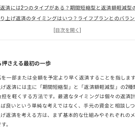
返済には2つのタイプがある？期間短縮型と返済額軽減型
繰り上げ返済のタイミングはいつ？ライフプランとのバラン
げ返済を成功させるためのチェックポイントとよくある失敗
げ返済で資産を守る！計画的返済で賢く未来へつなげる方法
返済を検討するときに押さえたい3つの重要ポイント
ーン返済の見直しで未来が変わる！今すぐ考えたい繰り上げ
ら押さえる最初の一歩
高を一部または全額を予定より早く返済することを指しま
上げ返済には主に「期間短縮型」と「返済額軽減型」の2種
負担を軽くする方法です。最適なタイミングは個々の返済
れば良いという単純な考えではなく、手元の資金と相談し
上げ返済を考える方は、まず基本的な仕組みやそれぞれの
です。