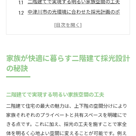
二階建てで実現する明るい家族空間の工夫
中津川市の光環境に合わせた採光計画のポ
イント
家族が集まるリビングで採光を最大化する
方法
土地条件を活かす二階建て採光設計のアイ
家族が快適に暮らす二階建て採光設計
デア
の秘訣
快適な毎日を支える二階建ての窓配置の工
夫
吹き抜けや高窓で叶える明るい二階建て住宅
二階建てで実現する明るい家族空間の工夫
二階建て住宅に最適な吹き抜け採光の活用
二階建て住宅の最大の魅力は、上下階の空間分けにより
例
家族それぞれのプライベートと共有スペースを明確にで
高窓を取り入れた明るい室内づくりのポイ
きる点です。これに加え、採光の工夫を施すことで家全
ント
体を明るく心地よい空間に変えることが可能です。例え