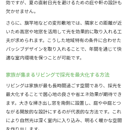
効ですが、夏の直射日光を避けるための庇や軒の設計も
省エネと快適性を両立する二階建て採光計
欠かせません。
画
中津川市の気候を活かしたパッシブ採光実例
さらに、旗竿地などの変形敷地では、隣家との距離が近
いため高窓や地窓を活用して光を効果的に取り入れる工
二階建て住宅で実践するパッシブ採光の工
夫が求められます。こうした地域特有の条件に合わせた
夫
パッシブデザインを取り入れることで、年間を通じて快
中津川市の四季に合わせた採光設計実例集
適な室内環境を保つことが可能です。
パッシブデザインが生きる二階建ての採光
アイデア
家族が集まるリビングで採光を最大化する方法
二階建てで快適さを高めるパッシブ採光の
リビングは家族が最も長時間過ごす空間であり、採光を
考え方
最大化することで居心地の良さや省エネ効果が期待でき
地域の気候を活かした二階建ての採光実践
ます。大きな掃き出し窓を南側に設置し、庭や中庭とつ
ポイント
ながる開放的な設計にするのが代表的な方法です。これ
二階リビングで開放感ある毎日を実現する方法
により自然光は深く室内に入り込み、明るく暖かな空間
二階建てリビングの採光で毎日を明るくす
を作り出します。