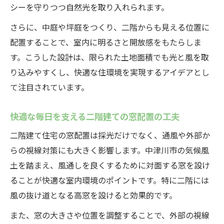
シーを守りつつ自然光を取り入れられます。
する方法
二階建て旗竿地で有効な採光計画のポイン
さらに、中庭や坪庭をつくり、二階からも見える位置に
ト
配置することで、室内に明るさと開放感をもたらしま
す。こうした設計は、限られた土地面積でも光と風を取
隣家との距離を意識した二階建て採光の工
り込みやすくし、快適な住環境を実現するアイデアとし
夫例
て注目されています。
旗竿地特有の課題を解決する二階建て採光
設計
快適な毎日を支える二階建ての窓配置の工夫
二階建て住宅の窓配置は採光だけでなく、通風や外部か
らの視線対策にも大きく影響します。中津川市の気候風
土を踏まえ、風通しを良くするために対面する窓を設け
ることが快適な室内環境のポイントです。特に二階には
風の抜け道となる高窓を設けると効果的です。
また、窓の大きさや位置を調整することで、外部の視線