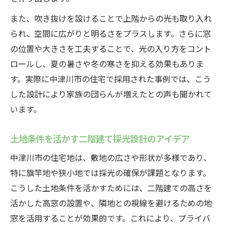
る秘訣
また、吹き抜けを設けることで上階からの光も取り入れ
開放感と採光を両立させるリビング設計の
られ、空間に広がりと明るさをプラスします。さらに窓
工夫
の位置や大きさを工夫することで、光の入り方をコント
二階建てならではのリビング採光プランの
ロールし、夏の暑さや冬の寒さを抑える効果もありま
ポイント
す。実際に中津川市の住宅で採用された事例では、こう
家族の集まる空間を明るくする二階リビン
した設計により家族の団らんが増えたとの声も聞かれて
グの工夫
います。
自然光を取り入れる二階リビングの間取り
アイデア
土地条件を活かす二階建て採光設計のアイデア
旗竿地でも明るい二階建て空間づくりのポイン
中津川市の住宅地は、敷地の広さや形状が多様であり、
ト
特に旗竿地や狭小地では採光の確保が課題となります。
旗竿地の二階建てで採光を確保する設計の
こうした土地条件を活かすためには、二階建ての高さを
工夫
活かした高窓の設置や、隣地との視線を避けるための地
窓を活用することが効果的です。これにより、プライバ
限られた敷地条件でも明るい住まいを実現