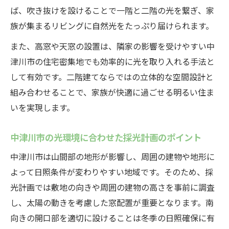
吹き抜けがもたらす二階建ての開放感と採
ば、吹き抜けを設けることで一階と二階の光を繋ぎ、家
光効果
族が集まるリビングに自然光をたっぷり届けられます。
二階建て特有の高窓設計で自然光を最大化
また、高窓や天窓の設置は、隣家の影響を受けやすい中
家族のための快適な明るさを追求する吹き
津川市の住宅密集地でも効率的に光を取り入れる手法と
抜け設計
して有効です。二階建てならではの立体的な空間設計と
自然光を活かす間取り工夫で光熱費も節約
組み合わせることで、家族が快適に過ごせる明るい住ま
二階建てならではの間取りで自然光を効率
いを実現します。
活用
中津川市の光環境に合わせた採光計画のポイント
採光の工夫で光熱費を抑える家づくりのポ
イント
中津川市は山間部の地形が影響し、周囲の建物や地形に
日照を意識した二階建て間取り設計の工夫
よって日照条件が変わりやすい地域です。そのため、採
例
光計画では敷地の向きや周囲の建物の高さを事前に調査
し、太陽の動きを考慮した窓配置が重要となります。南
自然光が届く二階建てリビングの間取りア
向きの開口部を適切に設けることは冬季の日照確保に有
イデア