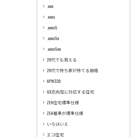
.ann
.anns
.anns5
.anns5n
.anns5nn
20代でも買える
20代で持ち家が持てる価格
APW330
GX志向型に対応する住宅
ZEH住宅標準仕様
ZEH基準が標準仕様
いろはいえ
エコ住宅