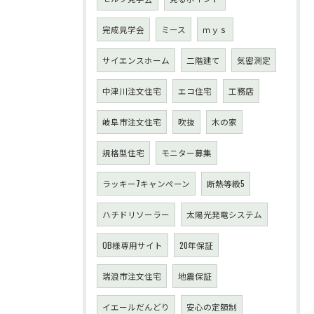
完成見学会
ミース
ｍｙｓ
サイエンスホーム
二階建て
気密測定
中津川注文住宅
エコ住宅
工務店
岐阜市注文住宅
吹抜
木の家
規格型住宅
モニター募集
ラッキー7キャンペーン
断熱等級5
ハチドリソーラー
太陽光発電システム
OB様専用サイト
20年保証
瑞浪市注文住宅
地震保証
イエールだんどり
安心の定額制