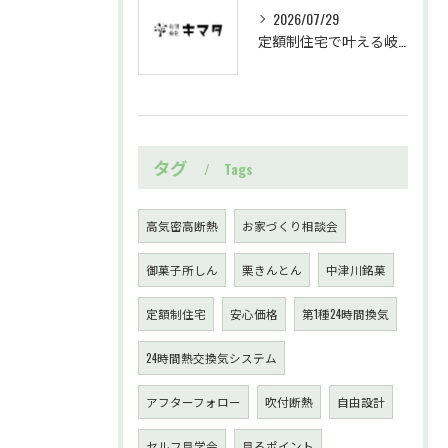
2026/07/29
定額制住宅で叶える岐阜県中津川市いろはいえの魅力と安心の家づくり
タグ
Tags
高気密高断熱
お家づくり相談会
御菓子所しん
栗きんとん
中津川銘菓
定額制住宅
安心価格
第1種24時間換気
24時間熱交換気システム
アフターフォロー
吹付断熱
自由設計
セルフ見学会
見るポイント