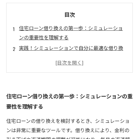
目次
住宅ローン借り換えの第一歩：シミュレーショ
ンの重要性を理解する
実践！シミュレーションで自分に最適な借り換
えプランを探そう
金利見直しと返済期間調整でどれだけ節約でき
る？具体例で解説
シミュレーション結果から判断する借り換えの
住宅ローン借り換えの第一歩：シミュレーションの重
メリットとリスク
要性を理解する
迷わず決定！シミュレーションを活用した最適
な住宅ローン借り換えの方法
住宅ローンの借り換えを検討するとき、シミュレーショ
借り換えで生活にゆとりを：成功体験に学ぶ賢
ンは非常に重要なツールです。借り換えにより、金利の
い住宅ローンの選び方