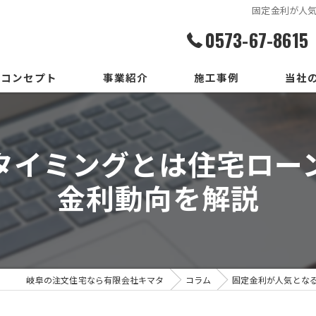
固定金利が人
0573-67-8615
コンセプト
事業紹介
施工事例
当社
家造りまでの流れ
設計
タイミングとは住宅ロー
いろはいえの選び方
デザイ
金利動向を解説
地震保証付住宅とは
施工
メンテ
新築
岐阜の注文住宅なら有限会社キマタ
コラム
固定金利が人気とな