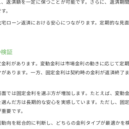
最新比較で見える住宅ローン有利な選び方
え、返済額を一定に保つことが可能です。さらに、返済期
住宅ローンシミュレーションで得する選択法
です。
変動・固定金利のリスクと安心感を比較
住宅ローン返済における安心につながります。定期的な見
住宅ローン利用者が選ぶ金利タイプの傾向
住宅ローン金利の変化に備える賢い選び方とは
住宅ローン選択で金利変動リスクを回避する方法
か検証
将来の金利動向に強い住宅ローンの選び方
定金利があります。変動金利は市場金利の動きに応じて定
金利上昇局面で安心な住宅ローンプランとは
クがあります。一方、固定金利は契約時の金利が返済終了
住宅ローン見直しが必要なタイミングの判断軸
返済額を左右する住宅ローン金利の注目点
局面では固定金利を選ぶ方が増加します。たとえば、変動
岐阜県中津川市で今選ぶ固定金利の住宅ローンとは
を選んだ方は長期的な安心を実感しています。ただし、固
が重要です。
住宅ローン固定金利選択で得る地域の安心感
金利動向を受け固定型住宅ローンが選ばれる理由
利動向を総合的に判断し、どちらの金利タイプが最適かを