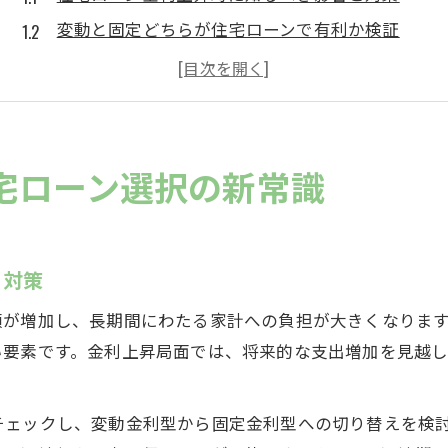
変動と固定どちらが住宅ローンで有利か検証
住宅ローン比較で注視したい金利動向の変化
金利推移をもとにした住宅ローン選択のポイント
住宅ローン利用者が感じる金利上昇リスクとは
固定金利が注目される理由を住宅ローン視点で解説
宅ローン選択の新常識
住宅ローンで固定金利が人気となる背景とは
金利変動時に固定金利が選ばれるメリット
住宅ローン金利上昇局面で固定型が支持される理
と対策
固定金利選択が家計安定につながる仕組み
額が増加し、長期間にわたる家計への負担が大きくなりま
住宅ローン比較で分かる固定型の安心ポイント
い要素です。金利上昇局面では、将来的な支出増加を見越
変動と固定どちらが有利か住宅ローン比較最新動向
住宅ローンの変動金利と固定金利の違いと特徴
チェックし、変動金利型から固定金利型への切り替えを検