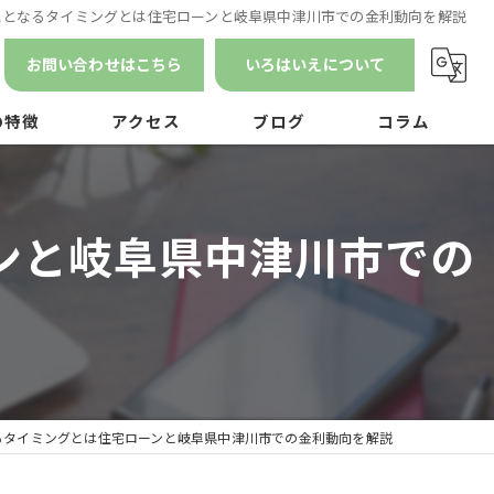
気となるタイミングとは住宅ローンと岐阜県中津川市での金利動向を解説
お問い合わせはこちら
いろはいえについて
の特徴
アクセス
ブログ
コラム
漫画特集
ンと岐阜県中津川市での
ン
ナンス
るタイミングとは住宅ローンと岐阜県中津川市での金利動向を解説