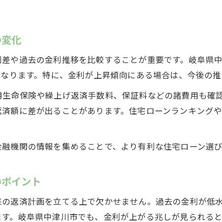
住宅ローン比較で見た中津川市の固定金利動向
今注目の住宅ローン固定型の活用ポイント
の変化
住宅ローン契約で重視すべき固定金利の条件
住宅ローン金利動向から見る今後の安心戦略
利差や過去の金利推移を比較することが重要です。岐阜県
住宅ローン金利推移から導く返済計画の立て方
異なります。特に、金利が上昇傾向にある場合は、今後の
将来の不安を減らす住宅ローン金利チェック術
用生命保険や繰上げ返済手数料、保証料などの諸費用も確
住宅ローン利用時に考慮したい金利予測ポイント
返済額に差が出ることがあります。住宅ローンランキング
金利上昇リスク対策となる住宅ローン戦略
住宅ローン比較で見つける安心な金利タイプ
金融機関の情報を集めることで、より有利な住宅ローン選
のポイント
来の返済計画を立てる上で欠かせません。過去の金利が低
ます。岐阜県中津川市でも、金利が上がる兆しが見られる