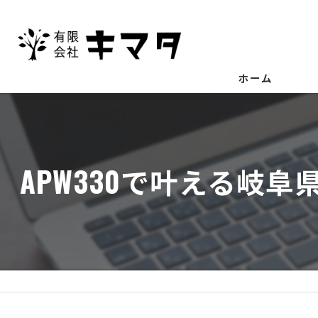
ホーム
APW330で叶える岐