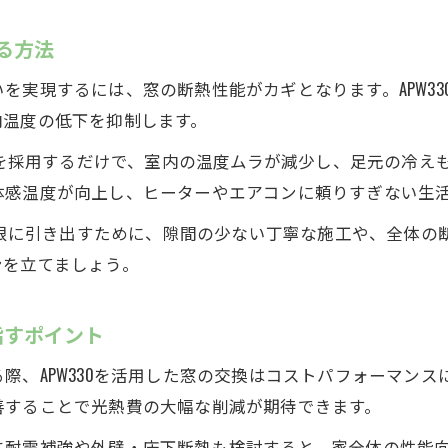
断熱リフォームと耐震補強を同時に進める方法
APW330で家全体の性能を高めるリノベーション術
する方法
耐震断熱リフォームセミナーで得られる最新情報
を実現するには、窓の断熱性能がカギとなります。APW3
APW330が支える安全・快適な住まいの実現事例
内温度の低下を抑制します。
YKKAPのリノベーション技術で冬も快適生活
30を採用するだけで、室内の温度ムラが減少し、足元の冷
APW330活用とYKKAPリノベーション技術の強み
体感温度が向上し、ヒーターやエアコンに頼りすぎない生
YKKAPとAPW330で叶える冬の快適な住まいづくり
最大限に引き出すために、隙間の少ない丁寧な施工や、全体
断熱リフォーム事業で注目のAPW330とYKKAPの連携
ンを立てましょう。
快適性向上に役立つAPW330窓のリノベーション効
YKKAPリノベーション事業部のAPW330導入事例紹介
指すポイント
際、APW330を活用した窓の交換はコストパフォーマン
善することで光熱費の大幅な削減が期待できます。
に耐震補強や外壁・床下断熱も検討すると、家全体の性能