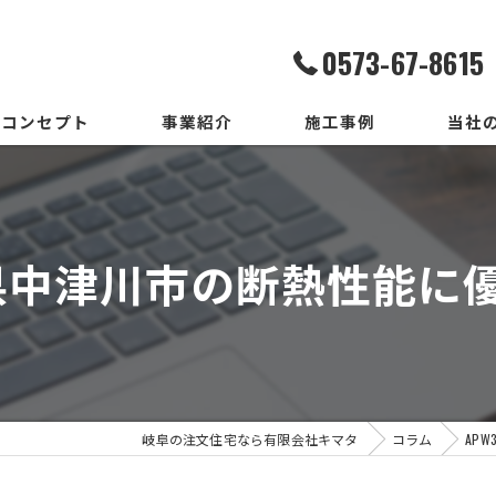
0573-67-8615
コンセプト
事業紹介
施工事例
当社
家造りまでの流れ
設計
いろはいえの選び方
デザイ
阜県中津川市の断熱性能
地震保証付住宅とは
施工
メンテ
新築
岐阜の注文住宅なら有限会社キマタ
コラム
AP