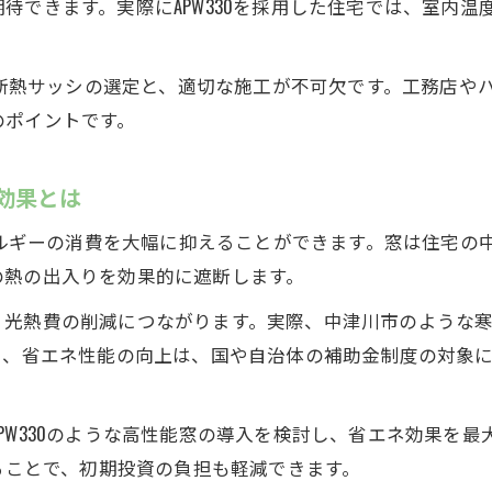
待できます。実際にAPW330を採用した住宅では、室内
APW330採用時に活用可能な断熱リフォーム補助金
断熱リフォーム補助金申請の流れとAPW330の関係
な高断熱サッシの選定と、適切な施工が不可欠です。工務店
性能向上リノベ補助金でAPW330窓をお得に導入す
のポイントです。
補助金活用で断熱性能向上をAPW330で実現するコ
高断熱住宅を目指すならAPW330の窓選びのコツ
ネ効果とは
APW330で選ぶ高断熱窓のポイントと選定基準
ネルギーの消費を大幅に抑えることができます。窓は住宅の中
断熱性能UPに最適なAPW330窓の種類と特徴
の熱の出入りを効果的に遮断します。
APW330導入時に知っておきたい窓断熱の基本
光熱費の削減につながります。実際、中津川市のような寒冷
快適な住まいを叶えるAPW330窓リフォーム術
た、省エネ性能の向上は、国や自治体の補助金制度の対象
断熱等級7を満たすAPW330窓選びの注意ポイント
耐震補強と断熱リフォームの成功ポイント
PW330のような高性能窓の導入を検討し、省エネ効果を
APW330を活かした耐震断熱リフォームの具体策
することで、初期投資の負担も軽減できます。