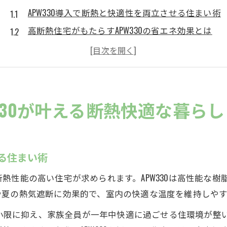
APW330導入で断熱と快適性を両立させる住まい術
高断熱住宅がもたらすAPW330の省エネ効果とは
APW330で冬も暖かい快適生活を実現する方法
リノベーション断熱で光熱費削減を目指すポイン
断熱性能強化にAPW330が選ばれる理由を解説
断熱リフォーム実現にAPW330を活用する方法
330が叶える断熱快適な暮らし
APW330による断熱リフォームのメリットと注意点
リノベーション断熱で快適住環境を手に入れるコ
APW330と耐震補強の同時施工で安心の家を実現
せる住まい術
断熱リフォームセミナーで学ぶAPW330活用術
熱性能の高い住宅が求められます。APW330は高性能な
APW330で断熱性能等級7を目指すリフォーム戦略
や夏の熱気遮断に効果的で、室内の快適な温度を維持しやす
性能向上リノベの会で得られる断熱補助金情報
を最小限に抑え、家族全員が一年中快適に過ごせる住環境が
性能向上リノベの会で使える断熱補助金の最新情