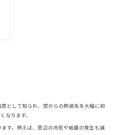
ト
ツ
樹脂窓として知られ、窓からの熱損失を大幅に抑
くなります。
整います。例えば、窓辺の冷気や結露の発生も減
報