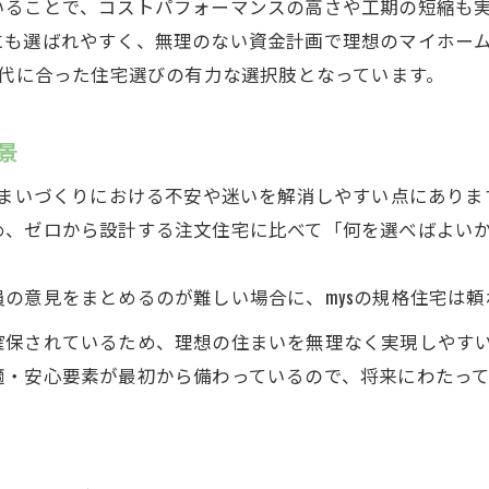
コストと暮らしやすさで選ぶ規格住宅のmys
いることで、コストパフォーマンスの高さや工期の短縮も
規格住宅のmysなら理想とコストが両立可能
にも選ばれやすく、無理のない資金計画で理想のマイホー
時代に合った住宅選びの有力な選択肢となっています。
予算内で快適な暮らしを叶えるmysの魅力
規格住宅のmysが提案する賢い家づくり
景
間取り豊富な規格住宅のmysと暮らしの可能性
規格住宅のmysで叶える多彩な間取り選択
住まいづくりにおける不安や迷いを解消しやすい点にありま
め、ゼロから設計する注文住宅に比べて「何を選べばよい
暮らしに合わせて選べる規格住宅のmysの魅力
規格住宅のmysが広げる住まいの可能性
の意見をまとめるのが難しい場合に、mysの規格住宅は頼
間取り豊富なmysなら理想の生活が実現しやすい
確保されているため、理想の住まいを無理なく実現しやす
住みやすさ追求には規格住宅のmysの間取り豊富さ
適・安心要素が最初から備わっているので、将来にわたっ
この時代に合うmysの規格住宅がもたらす安心感
規格住宅のmysが提供する安心の家づくり
現代社会に適した規格住宅のmysの安心性能