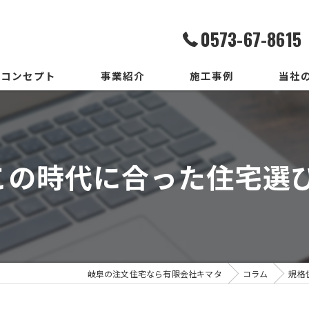
0573-67-8615
コンセプト
事業紹介
施工事例
当社
家造りまでの流れ
設計
いろはいえの選び方
デザイ
るこの時代に合った住宅選
地震保証付住宅とは
施工
メンテ
新築
岐阜の注文住宅なら有限会社キマタ
コラム
規格