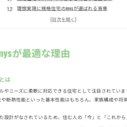
理想実現に規格住宅のmysが選ばれる背景
mysの規格住宅が叶える住まいの快適性
現代家族が規格住宅のmysを選ぶポイント
規格住宅のmysにしかない安心の魅力
現代の住まい選びなら規格住宅のmysを検討しよう
ysが最適な理由
規格住宅のmysが提案する新しい住まい方
現代のニーズに応える規格住宅のmysの特徴
住まい選びで規格住宅のmysが持つ強み
とは
規格住宅のmysが暮らしに与えるメリット
イルやニーズに柔軟に対応できる住宅として注目されていま
規格住宅のmysで叶う理想のライフスタイル
性や断熱性能といった基本性能はもちろん、家族構成や将
予算と快適さ両立の住まい提案をmysで実現
えた設計がなされているため、住む人の「今」と「これか
規格住宅のmysで予算と快適さを両立する方法