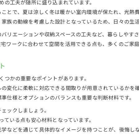
ための工夫が随所に盛り込まれています。
mysの規格住宅で得られる将来への安心感
ることで、夏は涼しく冬は暖かい室内環境が保たれ、光熱
規格住宅のmysが守る家族の安全と安心
、家族の動線を考慮した設計となっているため、日々の生
安心感重視の方に規格住宅のmysをおすすめ
のバリエーションや収納スペースの工夫など、暮らしやす
家族の未来見据えるなら規格住宅のmysが選びやすい
在宅ワークに合わせて空間を活用できる点も、多くのご家
規格住宅のmysが描く家族の未来設計図
将来を考えた住まい選びは規格住宅のmysで
ト
家族の成長に合わせやすい規格住宅のmys
いくつかの重要なポイントがあります。
規格住宅のmysが未来の暮らしに寄り添う理由
ルの変化に柔軟に対応できる間取りが用意されているかを
長く住める家として規格住宅のmysが安心
標準仕様とオプションのバランスも重要な判断材料です。
チェックしましょう。
整っている点も安心材料となっています。
見学などを通じて具体的なイメージを持つことが、後悔し