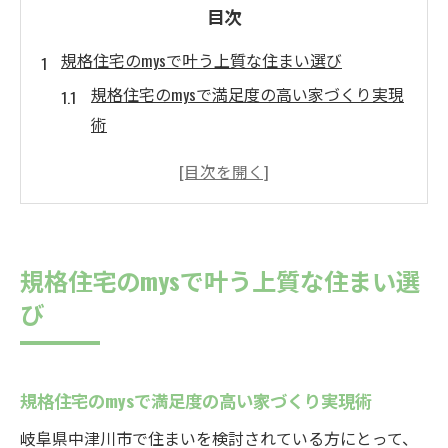
目次
規格住宅のmysで叶う上質な住まい選び
規格住宅のmysで満足度の高い家づくり実現
術
規格住宅のmysなら理想と予算を両立できる
理由
快適な暮らしを叶える規格住宅のmysの魅力
とは
規格住宅のmysで叶う上質な住まい選
規格住宅のmysでワンランク上の住まい体験
び
を
納得感重視の住まい選びは規格住宅のmysか
ら
規格住宅のmysで満足度の高い家づくり実現術
中津川市で理想の規格型住宅を実感する秘訣
岐阜県中津川市で住まいを検討されている方にとって、