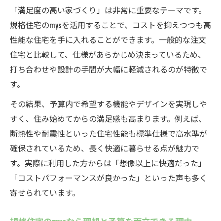
規格住宅のmysで叶う中津川市の理想空間づ
「満足度の高い家づくり」は非常に重要なテーマです。
くり
規格住宅のmysを活用することで、コストを抑えつつも高
規格住宅のmys活用で失敗しない家づくりの
性能な住宅を手に入れることができます。一般的な注文
流れ
住宅と比較して、仕様があらかじめ決まっているため、
規格住宅のmysで中津川市の暮らしを快適に
打ち合わせや設計の手間が大幅に軽減されるのが特徴で
実現
す。
規格住宅のmysが中津川市で支持される理由
その結果、予算内で希望する機能やデザインを実現しや
とは
すく、住み始めてからの満足感も高まります。例えば、
規格住宅のmysがもたらす中津川市の新しい
断熱性や耐震性といった住宅性能も標準仕様で高水準が
住環境
確保されているため、長く快適に暮らせる点が魅力で
ハイスペックな規格住宅のmysの魅力とは
す。実際に利用した方からは「想像以上に快適だった」
規格住宅のmysが誇るハイスペック仕様の秘
「コストパフォーマンスが良かった」といった声も多く
密
寄せられています。
高断熱・高気密も叶う規格住宅のmysの強み