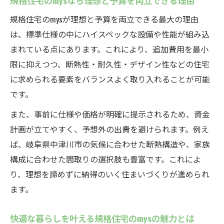
規格住宅のmysなら理想と予算を両立できる理由
規格住宅のmysで安心のハイスペック住宅を
選ぶ
規格住宅のmysが理想と予算を両立できる最大の理由
は、標準仕様の中にハイスペックな設備や性能が組み込
規格住宅のmysが実現する高性能な標準仕様
まれている点にあります。これにより、追加費用を最小
快適性と安全性を両立する規格住宅のmysの
限に抑えつつ、断熱性・耐久性・デザイン性などの住宅
魅力
に求められる要素をバランスよく取り入れることが可能
納得感重視ならmysの住宅で快適生活へ
です。
規格住宅のmysで納得感の高い暮らしを手に
また、事前に仕様や価格が明確に提示されるため、資金
入れる
計画が立てやすく、予想外の出費を避けられます。例え
規格住宅のmys選びで後悔しないポイント解
ば、岐阜県中津川市の気候に合わせた断熱構造や、家族
説
構成に合わせた間取りの選択肢も豊富です。これによ
家づくりに迷ったら規格住宅のmysが安心な
り、理想を諦めずに納得のいく住まいづくりが進められ
理由
ます。
規格住宅のmysで快適な毎日を送る秘訣とは
規格住宅のmysで叶える満足度の高い生活空
快適な暮らしを叶える規格住宅のmysの魅力とは