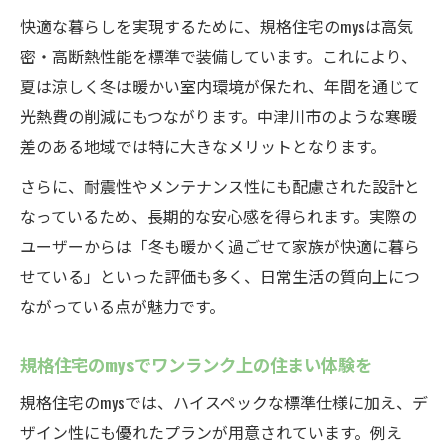
間
快適な暮らしを実現するために、規格住宅のmysは高気
性能とデザイン両立の住まいづくり体験談
密・高断熱性能を標準で装備しています。これにより、
規格住宅のmysで性能とデザインを両立した
夏は涼しく冬は暖かい室内環境が保たれ、年間を通じて
事例
光熱費の削減にもつながります。中津川市のような寒暖
規格住宅のmysを選んだ方のリアルな体験を
差のある地域では特に大きなメリットとなります。
紹介
さらに、耐震性やメンテナンス性にも配慮された設計と
規格住宅のmysで叶った理想の暮らしの実例
なっているため、長期的な安心感を得られます。実際の
規格住宅のmysだからこそ実現できた住まい
ユーザーからは「冬も暖かく過ごせて家族が快適に暮ら
の声
せている」といった評価も多く、日常生活の質向上につ
規格住宅のmys利用者が語る満足ポイント総
ながっている点が魅力です。
まとめ
規格住宅のmysでワンランク上の住まい体験を
岐阜県で後悔しない家選びを実現する方法
規格住宅のmysを活用した後悔しない家選び
規格住宅のmysでは、ハイスペックな標準仕様に加え、デ
のコツ
ザイン性にも優れたプランが用意されています。例え