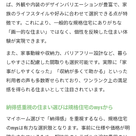
ば、外観や内装のデザインバリエーションが豊富で、家
規格住宅のmysで理想の家を叶えるための準
族のライフスタイルや好みに合わせて選択できる点が特
備法
徴です。これにより、一般的な規格住宅にありがちな
規格住宅のmysが岐阜県で人気の理由と選び
「画一的な住まい」ではなく、個性を反映した住まい体
方
験が実現できます。
後悔しないための規格住宅のmys比較ポイン
また、家事動線や収納力、バリアフリー設計など、暮ら
ト
しやすさに配慮した間取りも選択可能です。実際に「家
規格住宅のmysで納得感のある家づくりを実
事がしやすくなった」「収納が多くて助かる」といった
現
利用者の声も多数寄せられており、ワンランク上の満足
感を得られる住まいとして注目されています。
納得感重視の住まい選びは規格住宅のmysから
マイホーム選びで「納得感」を重視するなら、規格住宅
のmysは有力な選択肢となります。事前に仕様や価格が明