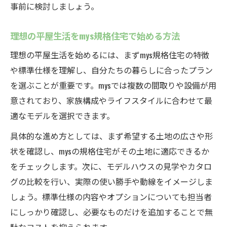
事前に検討しましょう。
mys平屋の価格と品質を賢く見極める方法
mysを活用した無理のない費用計画の立て方
理想の平屋生活をmys規格住宅で始める方法
規格住宅のmysでコストを抑える工夫ポイン
理想の平屋生活を始めるには、まずmys規格住宅の特徴
ト
や標準仕様を理解し、自分たちの暮らしに合ったプラン
mys規格住宅の費用感と適正な選び方解説
を選ぶことが重要です。mysでは複数の間取りや設備が用
平屋検討時に知っておきたい基本ポイント
意されており、家族構成やライフスタイルに合わせて最
規格住宅のmysで平屋検討時の重要項目整理
適なモデルを選択できます。
mysを選ぶ際に押さえたい平屋の基本知識
具体的な進め方としては、まず希望する土地の広さや形
平屋をmys規格住宅で建てる際の注意点
状を確認し、mysの規格住宅がその土地に適応できるか
mys活用で快適な平屋づくりを始めるコツ
をチェックします。次に、モデルハウスの見学やカタロ
規格住宅のmysで知るべき平屋の基礎事項
グの比較を行い、実際の使い勝手や動線をイメージしま
しょう。標準仕様の内容やオプションについても担当者
にしっかり確認し、必要なものだけを追加することで無