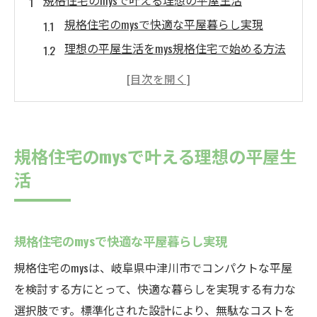
規格住宅のmysで叶える理想の平屋生活
規格住宅のmysで快適な平屋暮らし実現
理想の平屋生活をmys規格住宅で始める方法
mysだから叶うコンパクト平屋の魅力と工夫
暮らしやすさ重視のmys規格住宅活用術
規格住宅のmysで毎日が楽しくなる平屋設計
コンパクトな平屋選びで後悔を減らす秘訣
規格住宅のmysで叶える理想の平屋生
規格住宅のmys活用で後悔しない平屋選び
活
mys規格住宅が失敗しにくい理由と選択基準
後悔しないためのmys平屋間取りの工夫点
規格住宅のmysで快適な平屋暮らし実現
規格住宅のmysで予算と満足度を両立させる
mys平屋選びで気を付けたいポイントと対策
規格住宅のmysは、岐阜県中津川市でコンパクトな平屋
を検討する方にとって、快適な暮らしを実現する有力な
失敗しにくい規格住宅mys活用術を解説
選択肢です。標準化された設計により、無駄なコストを
規格住宅のmysで後悔しない家づくり実例