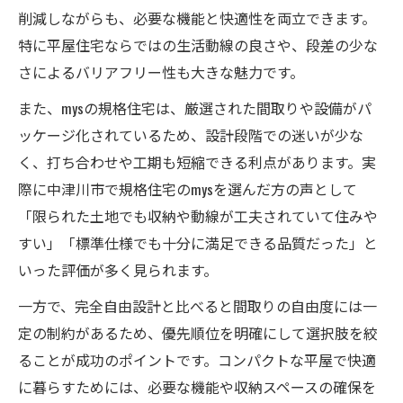
削減しながらも、必要な機能と快適性を両立できます。
mys活用で失敗を防ぐ平屋設計の基本
特に平屋住宅ならではの生活動線の良さや、段差の少な
mys規格住宅の選び方と注意点を徹底解説
さによるバリアフリー性も大きな魅力です。
失敗談から学ぶmys平屋の賢い選択ポイント
また、mysの規格住宅は、厳選された間取りや設備がパ
mys利用で成功する平屋間取りの工夫方法
ッケージ化されているため、設計段階での迷いが少な
岐阜県中津川市の暮らしと平屋間取り工夫
く、打ち合わせや工期も短縮できる利点があります。実
規格住宅のmysで実現する快適な間取り工夫
際に中津川市で規格住宅のmysを選んだ方の声として
mysを活用した中津川市の平屋暮らしの知恵
「限られた土地でも収納や動線が工夫されていて住みや
mys規格住宅で叶える中津川市の住みやすさ
すい」「標準仕様でも十分に満足できる品質だった」と
いった評価が多く見られます。
平屋間取りをmysで工夫するポイント紹介
規格住宅のmysが支える暮らしやすい平屋
一方で、完全自由設計と比べると間取りの自由度には一
規格住宅mysを通じた費用バランスの見極め方
定の制約があるため、優先順位を明確にして選択肢を絞
ることが成功のポイントです。コンパクトな平屋で快適
規格住宅のmysで費用と満足度のバランス追
に暮らすためには、必要な機能や収納スペースの確保を
求