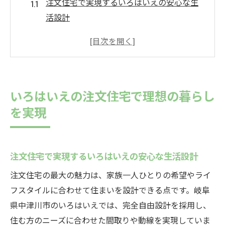
注文住宅で実現するいろはいえの安心な生
活設計
いろはいえの注文住宅が叶える理想の住ま
い体験
注文住宅ならではの快適な暮らしをいろは
いえで実感
いろはいえの注文住宅で理想の暮らし
いろはいえ注文住宅が支持される理由と評
を実現
判の秘密
注文住宅で家族の未来を考えたい方へいろ
はいえの提案
注文住宅で実現するいろはいえの安心な生活設計
自由設計ならではの注文住宅の魅力解説
注文住宅の最大の魅力は、家族一人ひとりの希望やライ
注文住宅の自由設計が可能にする理想の間
フスタイルに合わせて住まいを設計できる点です。岐阜
取り
県中津川市のいろはいえでは、完全自由設計を採用し、
いろは いえ 間取りから見る自由設計の工夫
住む方のニーズに合わせた間取りや動線を実現していま