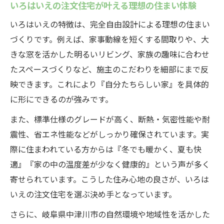
いろはいえの注文住宅が叶える理想の住まい体験
家族の健康を守る注文住宅の空気環境づく
り
いろはいえの特徴は、完全自由設計による理想の住まい
家族が満足する間取り設計のポイントとは
づくりです。例えば、家事動線を短くする間取りや、大
きな窓を活かした明るいリビング、家族の趣味に合わせ
注文住宅で家族に最適な間取りを実現する
たスペースづくりなど、施主のこだわりを細部にまで反
方法
映できます。これにより『自分たちらしい家』を具体的
いろは いえ 間取り設計で心地よい住空間を
に形にできるのが強みです。
つくる
また、標準仕様のグレードが高く、断熱・気密性能や耐
家族構成に合わせた注文住宅の間取り提案
震性、省エネ性能などがしっかり確保されています。実
例
際に住まわれている方からは『冬でも暖かく、夏も快
注文住宅で叶える将来を見据えた間取り設
適』『家の中の温度差が少なく健康的』という声が多く
計術
寄せられています。こうした住み心地の良さが、いろは
いろはいえの間取り設計が選ばれる理由と
いえの注文住宅を選ぶ決め手となっています。
は
さらに、岐阜県中津川市の自然環境や地域性を活かした
定額制注文住宅の安心感とメリットを探る