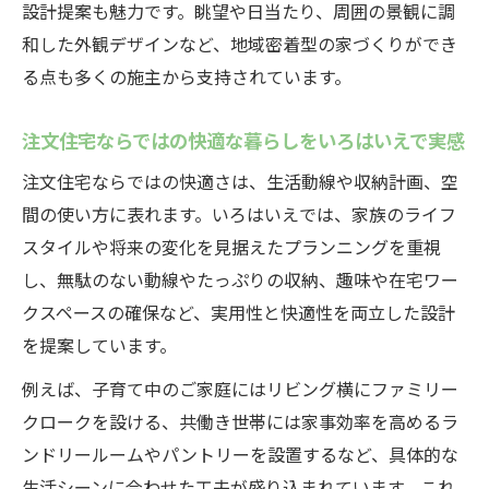
設計提案も魅力です。眺望や日当たり、周囲の景観に調
注文住宅を定額制で建てるメリットと安心
和した外観デザインなど、地域密着型の家づくりができ
感
る点も多くの施主から支持されています。
いろはいえのワンプライス注文住宅の評価
とは
注文住宅ならではの快適な暮らしをいろはいえで実感
定額制注文住宅で予算オーバーを防ぐポイ
注文住宅ならではの快適さは、生活動線や収納計画、空
ント
間の使い方に表れます。いろはいえでは、家族のライフ
注文住宅選びで重視したい定額制の特徴
スタイルや将来の変化を見据えたプランニングを重視
定額制注文住宅のデメリットと上手な対策
し、無駄のない動線やたっぷりの収納、趣味や在宅ワー
法
クスペースの確保など、実用性と快適性を両立した設計
いろはいえ標準仕様の充実度を徹底解説
を提案しています。
いろはいえ標準仕様が注文住宅に与える安
例えば、子育て中のご家庭にはリビング横にファミリー
心感
クロークを設ける、共働き世帯には家事効率を高めるラ
注文住宅の快適さを高めるいろはいえ標準
ンドリールームやパントリーを設置するなど、具体的な
装備
生活シーンに合わせた工夫が盛り込まれています。これ