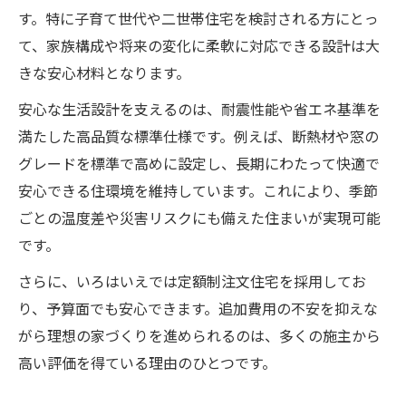
家族に合わせた注文住宅の自由設計メリッ
す。特に子育て世代や二世帯住宅を検討される方にとっ
トまとめ
て、家族構成や将来の変化に柔軟に対応できる設計は大
自由設計で広がる注文住宅の住まい方アイ
きな安心材料となります。
デア
安心な生活設計を支えるのは、耐震性能や省エネ基準を
自由設計注文住宅を成功させるポイントと
満たした高品質な標準仕様です。例えば、断熱材や窓の
コツ
グレードを標準で高めに設定し、長期にわたって快適で
省エネと安心が叶う家づくりの秘訣紹介
安心できる住環境を維持しています。これにより、季節
注文住宅で実現する省エネと安心な暮らし
ごとの温度差や災害リスクにも備えた住まいが実現可能
の秘訣
です。
いろはいえ標準仕様が支える省エネ性能の
さらに、いろはいえでは定額制注文住宅を採用してお
魅力
り、予算面でも安心できます。追加費用の不安を抑えな
注文住宅で叶える高断熱・高気密の快適空
がら理想の家づくりを進められるのは、多くの施主から
間
高い評価を得ている理由のひとつです。
長く安心できる注文住宅の保証制度とは