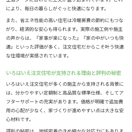
いろはいえ施工 例から見る標準仕様の充実
により、毎日の暮らしがぐっと快適になります。
度
また、省エネ性能の高い住宅は冷暖房費の節約にもつな
標準仕様で実現する注文住宅の高機能な生
がり、経済的な安心も得られます。実際の施工例や施主
活
の声からは、『家事が楽になった』『家の中がいつも快
注文住宅選びで重視したい標準仕様のポイ
適』といった評価が多く、注文住宅だからこそ叶う快適
ント
な住環境が実感されています。
いろはいえ注文住宅が支持される理由と評判の秘密
いろはいえ注文住宅が多くの施主から支持される背景に
は、分かりやすい定額制と高品質な標準仕様、そしてア
フターサポートの充実があります。価格が明確で追加費
用の心配が少なく、家づくりが進めやすい点は大きな安
心材料です。
評判の秘密は、地域密着のきめ細かな対応力にもありま