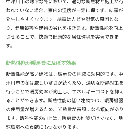
中津川市の寒冷な冬において、適切な断熱材と施工が行
熱交換気システムで結露を防ぐ
われていない場合、室内の温度が一定に保てず、結露が
結露防止のための施工ポイント
発生しやすくなります。結露はカビや湿気の原因とな
断熱性能と結露対策の相乗効果
り、健康被害や建物の劣化を招きます。断熱性能を向上
断熱性能を最大限に引き出す中津川市の実践的
させることで、快適で健康的な居住環境を実現できま
な方法
す。
断熱材の適切な配置方法
断熱性能が暖房費に及ぼす効果
窓やドアの断熱強化
壁や屋根の断熱施工方法
断熱性能が高い建物は、暖房費の削減に効果的です。中
津川市の冬は厳しい寒さが続くため、適切な断熱対策を
熱交換気システムの最適な設置場所
行うことで暖房効率が向上し、エネルギーコストを抑え
遮断カーテンの効果的な使い方
ることができます。断熱性能の低い建物では、暖房機器
実践的な断熱性能向上の事例紹介
の使用量が増えるため、光熱費が高額になる傾向があり
中津川市の住宅における断熱性能を高める最新
ます。断熱性能の向上は、暖房費の削減だけでなく、地
技術
球環境への貢献にもつながります。