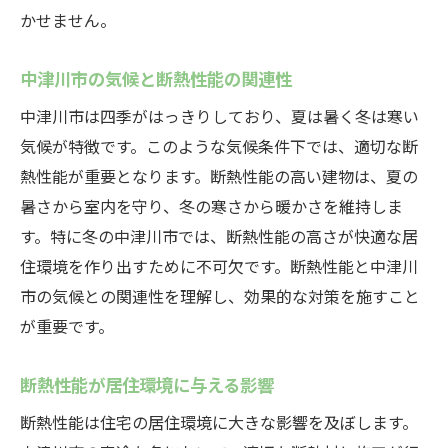
かせません。
断熱性能と暖房費削減の関係
エネルギー効率を高める断熱材の選び方
中津川市の気候と断熱性能の関連性
二重窓と断熱ガラスのコストパフォーマン
中津川市は四季がはっきりしており、夏は暑く冬は寒い
ス
気候が特徴です。このような気候条件下では、適切な断
熱交換気システム導入による効果
熱性能が重要となります。断熱性能の高い建物は、夏の
具体的な暖房費削減の事例
暑さから室内を守り、冬の寒さから暖かさを維持しま
中津川市での断熱性能向上による経済的メ
す。特に冬の中津川市では、断熱性能の高さが快適な居
リット
住環境を作り出すために不可欠です。断熱性能と中津川
市の気候との関連性を理解し、効果的な対策を施すこと
中津川市で効果的な断熱性能と結露対策のポイ
が重要です。
ント
結露の原因と対策
断熱性能が居住環境に与える影響
断熱材の選定と配置の重要性
断熱性能は住宅の居住環境に大きな影響を及ぼします。
二重窓と断熱ガラスの結露防止効果