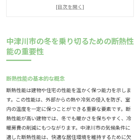
中津川市の気候と断熱性能の関連性
断熱性能が居住環境に与える影響
断熱性能が暖房費に及ぼす効果
中津川市における断熱材の選定ポイント
中津川市の冬を乗り切るための断熱性
断熱性能向上のための施工の重要性
能の重要性
断熱性能を高めて中津川市の寒さを快適にする
ための方法
高性能断熱材の種類と特徴
断熱性能の基本的な概念
二重窓と断熱ガラスの導入効果
断熱性能は建物や住宅の性能を温かく保つ能力を示しま
施工時に気をつけるポイント
す。この性能は、外部からの熱や冷気の侵入を防ぎ、室
熱交換気システムの活用方法
内の温度を一定に保つことができる重要な要素です。断
熱性能が高い建物では、冬でも暖かさを保ちやすく、冷
遮断カーテンによる断熱効果
暖房費の削減にもつながります。中津川市の気候条件に
断熱性能向上のための具体的な施工事例
適した断熱性能は、快適な居住環境を維持するために欠
断熱性能の向上で中津川市の冬の暖房費を削減