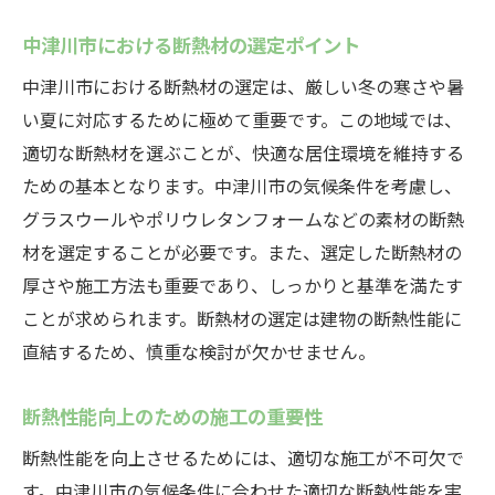
最新断熱材の種類と特徴
高性能二重窓と断熱ガラスの進化
中津川市における断熱材の選定ポイント
次世代熱交換気システムの導入
中津川市における断熱材の選定は、厳しい冬の寒さや暑
スマート断熱技術の活用方法
い夏に対応するために極めて重要です。この地域では、
断熱性能向上のための新しい施工技術
適切な断熱材を選ぶことが、快適な居住環境を維持する
ための基本となります。中津川市の気候条件を考慮し、
最新技術を使った断熱性能向上事例
グラスウールやポリウレタンフォームなどの素材の断熱
断熱性能で中津川市の冬を快適に: 二重窓と断熱
材を選定することが必要です。また、選定した断熱材の
ガラスの効果
厚さや施工方法も重要であり、しっかりと基準を満たす
二重窓の基本的な仕組みとメリット
ことが求められます。断熱材の選定は建物の断熱性能に
断熱ガラスの種類と効果
直結するため、慎重な検討が欠かせません。
二重窓と断熱ガラスの組み合わせ
設置のポイントと注意点
断熱性能向上のための施工の重要性
二重窓と断熱ガラスのコストパフォーマン
断熱性能を向上させるためには、適切な施工が不可欠で
ス
す。中津川市の気候条件に合わせた適切な断熱性能を実