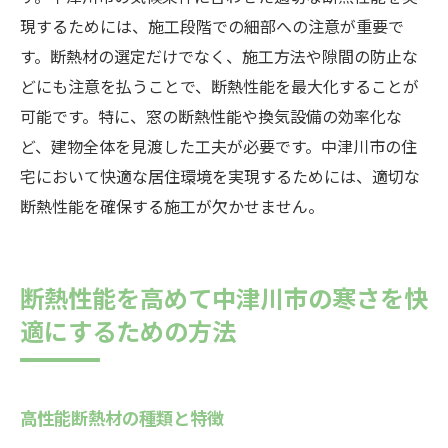
実際の導入事例と効果
現するためには、施工段階での細部への注意が重要で
断熱性能と結露対策で中津川市の居住環境を改
す。断熱材の選定だけでなく、施工方法や隙間の防止な
善する方法
どにも注意を払うことで、断熱性能を最大化することが
可能です。特に、窓の断熱性能や換気設備の効率化な
断熱性能と結露対策の基本
ど、建物全体を見渡した工夫が必要です。中津川市の住
高性能断熱材の選び方
宅において快適な居住環境を実現するためには、適切な
二重窓と断熱ガラスで結露を防ぐ
断熱性能を確保する施工が欠かせません。
熱交換気システムの導入メリット
遮断カーテンでの結露対策
断熱性能と結露対策の相乗効果を活かした
断熱性能を高めて中津川市の寒さを快
施工事例
適にするための方法
高性能断熱材の種類と特徴