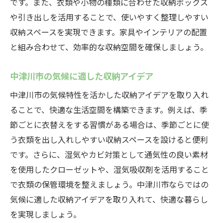
です。また、衣類や小物の種類に合わせた収納ボックス
家族の人数と年齢に合わせたクローゼット
や引き出しを活用することで、使いやすく整理しやすい
設計
収納スペースを実現できます。家具やインテリアの配置
と組み合わせて、効率的な収納空間を確保しましょう。
中津川市の家族構成に適した収納計画
オーダーメイドで叶える理想のクローゼッ
中津川市の気候に適した収納アイデア
ト
中津川市の気候特性を活かした収納アイデアを取り入れ
子供部屋に最適なクローゼット配置
ることで、快適な生活空間を構築できます。例えば、季
夫婦別のクローゼットアイデア
節ごとに衣替えをする習慣がある場合は、季節ごとに使
家族全員が使いやすい収納スペースの作り
う衣類を出し入れしやすい収納スペースを設けると便利
方
です。さらに、湿気やカビ対策として通気性の良い素材
中津川市での注文住宅のクローゼット配置設計
を使用したクローゼットや、湿気吸収剤を活用すること
のポイント
で衣類の保管環境を整えましょう。中津川市ならではの
設計段階から考えるクローゼットの配置
気候に適した収納アイデアを取り入れて、快適な暮らし
効率的なクローゼット配置のための設計術
を実現しましょう。