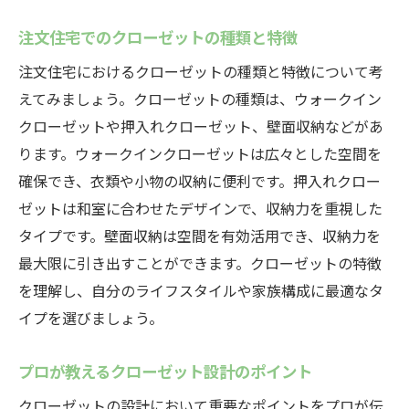
中津川市での注文住宅に適したクローゼッ
注文住宅でのクローゼットの種類と特徴
トデザイン
収納力を最大化する配置テクニック
注文住宅におけるクローゼットの種類と特徴について考
えてみましょう。クローゼットの種類は、ウォークイン
設計における収納スペースのバランス
クローゼットや押入れクローゼット、壁面収納などがあ
プロが教える中津川市でのクローゼット設
ります。ウォークインクローゼットは広々とした空間を
計のコツ
確保でき、衣類や小物の収納に便利です。押入れクロー
ライフスタイルに合わせたクローゼットの配置
ゼットは和室に合わせたデザインで、収納力を重視した
術岐阜県中津川市の事例
タイプです。壁面収納は空間を有効活用でき、収納力を
ライフスタイルに最適なクローゼット配置
最大限に引き出すことができます。クローゼットの特徴
の考え方
を理解し、自分のライフスタイルや家族構成に最適なタ
中津川市在住者のライフスタイルと収納ニ
イプを選びましょう。
ーズ
注文住宅でのクローゼット配置事例紹介
プロが教えるクローゼット設計のポイント
生活習慣に合わせた収納スペースの設計
クローゼットの設計において重要なポイントをプロが伝