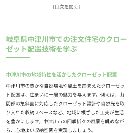
ト配置
注文住宅におけるクローゼット設計の基礎
知識
効率的な収納スペースの確保方法
岐阜県中津川市での注文住宅のクロー
中津川市の気候に適した収納アイデア
ゼット配置技術を学ぶ
注文住宅でのクローゼットの種類と特徴
プロが教えるクローゼット設計のポイント
快適な生活を実現するためのクローゼット配置
中津川市の地域特性を活かしたクローゼット配置
術中津川市の事例
中津川市の豊かな自然環境や風土を踏まえたクローゼッ
実際の施工例から学ぶクローゼット配置
ト配置は、住まいに一層の魅力を与えます。例えば、山
快適な生活動線を考えた収納設計
間部の急斜面に対応したクローゼット設計や自然光を取
クローゼット配置の成功事例を分析
り入れた収納スペースなど、地域に根ざした工夫が生活
家族のライフスタイルに合わせた収納計画
を豊かにします。中津川市の四季折々の風景を眺めなが
ら、心地よい収納空間を実現しましょう。
中津川市での人気クローゼットデザイン