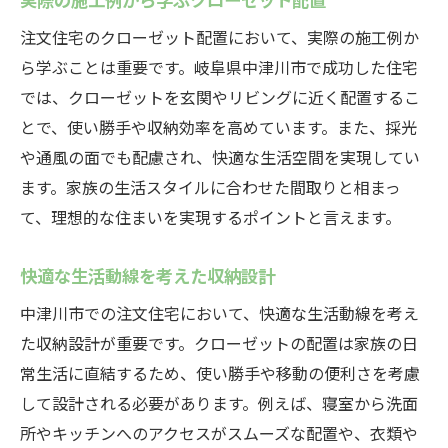
理想の住まいを実現するためのクローゼット配
注文住宅のクローゼット配置において、実際の施工例か
置術岐阜県中津川市の注文住宅
ら学ぶことは重要です。岐阜県中津川市で成功した住宅
理想の住まいを叶えるクローゼット配置の
では、クローゼットを玄関やリビングに近く配置するこ
考え方
とで、使い勝手や収納効率を高めています。また、採光
中津川市での注文住宅における収納トレン
や通風の面でも配慮され、快適な生活空間を実現してい
ド
ます。家族の生活スタイルに合わせた間取りと相まっ
て、理想的な住まいを実現するポイントと言えます。
家族全員が快適に暮らせるクローゼット配
置
快適な生活動線を考えた収納設計
理想の収納スペースを実現するためのテク
ニック
中津川市での注文住宅において、快適な生活動線を考え
た収納設計が重要です。クローゼットの配置は家族の日
中津川市での注文住宅の成功事例から学ぶ
常生活に直結するため、使い勝手や移動の便利さを考慮
プロが教える理想のクローゼット配置のコ
して設計される必要があります。例えば、寝室から洗面
ツ
所やキッチンへのアクセスがスムーズな配置や、衣類や