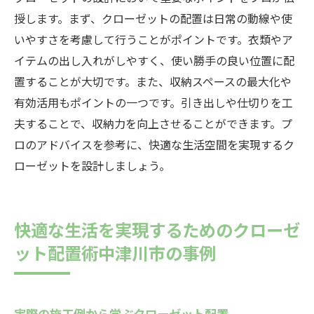
中津川市の風土に適したクローゼット配置
授します。まず、クローゼットの配置は日常の動線や使
ライフスタイルと収納効率のバランスを考
いやすさを考慮して行うことがポイントです。衣類やア
えた設計
イテムの出し入れがしやすく、使い勝手の良い位置に配
置することが大切です。また、収納スペースの最大化や
岐阜県中津川市で成功した注文住宅のクローゼ
有効活用もポイントの一つです。引き出しや仕切りを工
ット配置法
夫することで、収納力を向上させることができます。プ
成功事例に学ぶクローゼット配置の秘訣
ロのアドバイスを参考に、快適な生活空間を実現するク
中津川市での具体的なクローゼット配置方
ローゼットを設計しましょう。
法
実際の注文住宅でのクローゼット配置成功
談
快適な生活を実現するためのクローゼ
中津川市の住環境に適した収納設計
ット配置術中津川市の事例
成功者が語るクローゼット配置のポイント
中津川市の注文住宅での収納配置ベストプ
ラクティス
実際の施工例から学ぶクローゼット配置