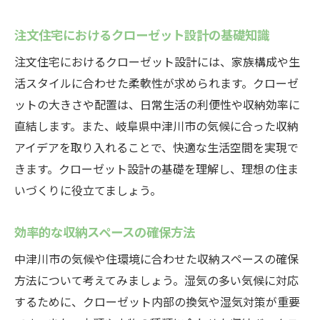
実例紹介：使いやすいクローゼットの配置
注文住宅におけるクローゼット設計の基礎知識
方法
注文住宅におけるクローゼット設計には、家族構成や生
注文住宅のクローゼット配置における成功例岐
活スタイルに合わせた柔軟性が求められます。クローゼ
阜県中津川市から学ぶ
ットの大きさや配置は、日常生活の利便性や収納効率に
成功事例に見るクローゼット配置の工夫
直結します。また、岐阜県中津川市の気候に合った収納
中津川市での実例：収納力アップのポイン
アイデアを取り入れることで、快適な生活空間を実現で
ト
きます。クローゼット設計の基礎を理解し、理想の住ま
注文住宅におけるクローゼット配置の重要
いづくりに役立てましょう。
性
成功事例から学ぶ収納スペースの有効活用
効率的な収納スペースの確保方法
家族構成に合わせたクローゼットの具体例
中津川市の気候や住環境に合わせた収納スペースの確保
中津川市での実際のクローゼット配置法
方法について考えてみましょう。湿気の多い気候に対応
家族構成に合わせたクローゼット配置術岐阜県
するために、クローゼット内部の換気や湿気対策が重要
中津川市の注文住宅