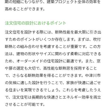
吹付断熱と他の断熱方法の比較
期の短縮にもつながり、建築プロジェクト全体の効率を
施工のスピードと効率
高めることができます。
長期的な性能維持
注文住宅の設計におけるポイント
音漏れ防止の効果
注文住宅を設計する際には、断熱性能を最大限に引き出
防虫・防カビ効果
すためのポイントがいくつか存在します。まずは、吹付
施工事例から学ぶ成功の秘訣
断熱との組み合わせを考慮することが重要です。この方
注文住宅でエネルギー効率を向上岐阜県中津川
法は、建物の形状やサイズに関わらず柔軟に対応できる
市の高断熱住宅の魅力
ため、オーダーメイドの住宅設計に最適です。また、窓
エネルギー効率の基本概念
や扉の選定も大切で、高性能な断熱窓を採用すること
省エネ設備の導入
で、さらなる断熱効果を得ることができます。中津川市
エネルギー消費の最適化
の気候に適した設計を行うことで、家族が快適に過ごせ
再生可能エネルギーの活用
る住まいを実現できるでしょう。これらを考慮したうえ
で、注文住宅は長期的な快適さとエネルギー効率を両立
エネルギー効率の高い設計
させることが可能です。
実際のエネルギー消費データ