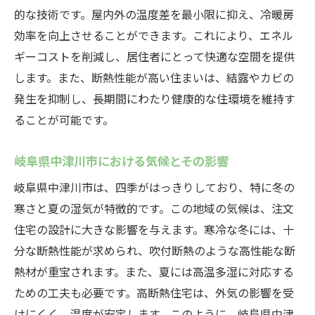
的な技術です。屋内外の温度差を最小限に抑え、冷暖房
岐阜県中津川市の注文住宅吹付断熱でエコな生
効率を向上させることができます。これにより、エネル
活をサポート
ギーコストを削減し、居住者にとって快適な空間を提供
省エネ性能の向上
します。また、断熱性能が高い住まいは、結露やカビの
環境に優しい素材の使用
発生を抑制し、長期間にわたり健康的な住環境を維持す
持続可能な住まいづくり
ることが可能です。
エコ意識の高い家庭への提案
岐阜県中津川市における気候とその影響
地域に密着した施工会社の選び方
エコロジー認証制度とそのメリット
岐阜県中津川市は、四季がはっきりしており、特に冬の
寒さと夏の湿気が特徴的です。この地域の気候は、注文
高断熱住宅のメリット岐阜県中津川市で注文住
住宅の設計に大きな影響を与えます。寒冷な冬には、十
宅を建てる理由
分な断熱性能が求められ、吹付断熱のような高性能な断
快適な生活空間の実現
熱材が重宝されます。また、夏には高温多湿に対応する
光熱費の削減効果
ための工夫も必要です。高断熱住宅は、外気の影響を受
健康への影響
けにくく、温度が安定します。このように、岐阜県中津