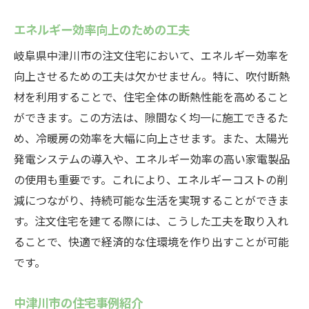
岐阜県中津川市での注文住宅高断熱住宅の新常
エネルギー効率向上のための工夫
識とその効果
岐阜県中津川市の注文住宅において、エネルギー効率を
高断熱住宅の最新技術
向上させるための工夫は欠かせません。特に、吹付断熱
岐阜県中津川市の住宅市場動向
材を利用することで、住宅全体の断熱性能を高めること
吹付断熱の最新導入事例
ができます。この方法は、隙間なく均一に施工できるた
高断熱住宅の未来展望
め、冷暖房の効率を大幅に向上させます。また、太陽光
各家庭に合わせたカスタマイズ方法
発電システムの導入や、エネルギー効率の高い家電製品
地域特有のニーズに応える住まい
の使用も重要です。これにより、エネルギーコストの削
減につながり、持続可能な生活を実現することができま
す。注文住宅を建てる際には、こうした工夫を取り入れ
ることで、快適で経済的な住環境を作り出すことが可能
です。
中津川市の住宅事例紹介