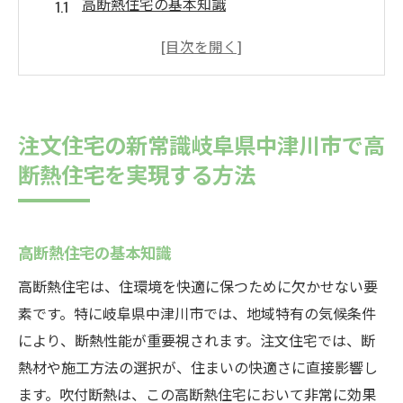
高断熱住宅の基本知識
岐阜県中津川市における気候とその影響
吹付断熱の仕組みと利点
注文住宅の設計におけるポイント
エネルギー効率向上のための工夫
注文住宅の新常識岐阜県中津川市で高
中津川市の住宅事例紹介
断熱住宅を実現する方法
吹付断熱の効果岐阜県中津川市の注文住宅で快
適な暮らしを手に入れる
吹付断熱の特徴とメカニズム
高断熱住宅の基本知識
夏の暑さ対策としての効果
高断熱住宅は、住環境を快適に保つために欠かせない要
冬の寒さ対策としての効果
素です。特に岐阜県中津川市では、地域特有の気候条件
年間を通じた室内温度の安定
により、断熱性能が重要視されます。注文住宅では、断
熱材や施工方法の選択が、住まいの快適さに直接影響し
エネルギーコストの削減
ます。吹付断熱は、この高断熱住宅において非常に効果
実際の導入事例とその結果