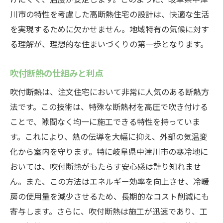
長期的なコスト面でのメリット
川市の特性を考慮した高断熱住宅の設計は、快適な生活
住宅価値の向上
を実現するために欠かせません。地域特有の気候に対す
地域特性に適した住宅づくり
る理解が、理想的な住まいづくりの第一歩となります。
岐阜県中津川市の注文住宅で高断熱住宅を実現
吹付断熱の仕組みと利点
するポイント
最適な断熱材の選び方
吹付断熱は、注文住宅において非常に人気のある断熱方
法です。この技術は、特殊な断熱材を高圧で吹き付ける
設計段階での注意点
ことで、隙間なく均一に施工できる特性を持っていま
施工の品質管理
す。これにより、熱の伝導を大幅に抑え、外部の気温変
アフターメンテナンスの重要性
化から室内を守ります。特に岐阜県中津川市の寒冷地に
地域の特性を考慮したプランニング
おいては、吹付断熱がもたらす安心感は計り知れませ
高断熱住宅のチェックポイント
ん。また、この方法はエネルギー効率を向上させ、冷暖
吹付断熱の優位性岐阜県中津川市で快適な注文
房の使用量を減少させるため、長期的なコスト削減にも
住宅を建てる秘訣
寄与します。さらに、吹付断熱は施工が迅速であり、工