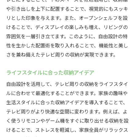
や引き出しを上下に配置することで、視覚的にもスッキ
成功事例から学ぶ収納のポイント
リとした印象を与えます。また、オープンシェルフを設
中津川市の家族が選んだ収納デザイン
けることで、ディスプレイの楽しみも増え、リビングの
様々なライフスタイルに対応する収納事例
雰囲気を一層引き立てます。このように、自由設計の特
実際の施工例から見る収納の工夫
性を生かした配置術を取り入れることで、機能性と美し
施工者の声から学ぶ収納の魅力
さを兼ね備えたテレビ周りの収納が実現できます。
自由設計で実現したユニークな収納事例
ライフスタイルに合った収納アイデア
自由設計で作るテレビ廻りの美しい収納スペー
ス
自由設計を活用して、テレビ周りの収納をライフスタイ
デザイン性と機能性を兼ね備えた収納
ルに合わせて最適化することができます。家族の趣味や
生活スタイルに合った収納アイデアを導入することで、
美しい収納を実現するためのポイント
テレビ周りがより快適な空間に変わります。例えば、よ
インテリアに合わせた収納アイデア
く使うリモコンやゲーム機をすぐに取り出せる収納を設
ミニマルデザインの収納スペース
けることで、ストレスを軽減し、家族全員がリラックス
アートと収納の調和