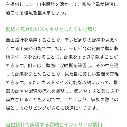
美観を保つ収納アイテムの選び方
を提供します。自由設計を活かして、家族全員が快適に
収納スペースの無駄をなくす方法
過ごせる環境を整えましょう。
シンプルで美しい収納デザイン
配線を見せないスッキリとしたテレビ周り
収納を通じて得られる心地よい空間
自由設計を活用することで、テレビ周りの配線を見えな
中津川市で自由設計を活かしたテレビ周りの収
くする工夫が可能です。特に、テレビ台の背面や壁に収
納プランニング
納スペースを設けることで、配線をすっきり隠すことが
プランニングの基本ステップ
できます。例えば、壁面に収納棚を設置し、その中を通
家族全員の意見を取り入れた収納計画
して配線をまとめることで、見た目に美しい空間を実現
中津川市の気候に適した収納術
できます。また、カスタマイズ可能な収納によって、機
収納スペースのゾーニング
器の配置や配線の流れを調整し、使いやすさと美しさを
デザインと機能の融合
両立させることも大切です。これにより、家族の憩いの
将来を見据えた収納プラン
場としてのリビングがさらに快適になります。
自由設計で実現する収納とインテリアの調和