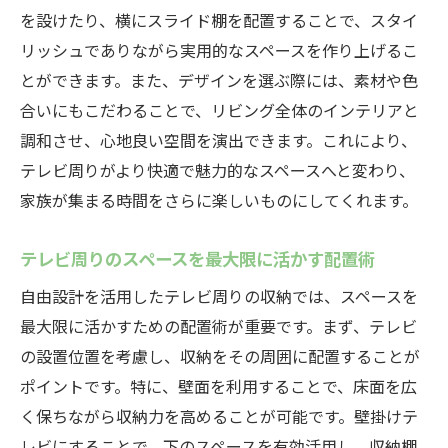
家族全員が使いやすい収納配置
を設けたり、横にスライド棚を配置することで、スタイ
リッシュでありながら実用的なスペースを作り上げるこ
中津川市の自然素材を活かした収納
とができます。また、デザインを選ぶ際には、素材や色
自由設計で叶える快適な生活空間
合いにもこだわることで、リビング全体のインテリアと
自由設計で実現する家族全員が満足するテレビ
調和させ、心地良い空間を演出できます。これにより、
周りの収納アイデア
テレビ周りがより快適で魅力的なスペースへと変わり、
家族の意見を反映した収納プランニング
家族が集まる時間をさらに楽しいものにしてくれます。
趣味を楽しむ収納スペースの提案
子供の成長に合わせた収納デザイン
テレビ周りのスペースを最大限に活かす配置術
ペットと共に暮らすための収納工夫
自由設計を活用したテレビ周りの収納では、スペースを
使い勝手とデザインの両立
最大限に活かすための配置術が重要です。まず、テレビ
家族のコミュニケーションを促す収納レイ
の設置位置を考慮し、収納をその周囲に配置することが
アウト
ポイントです。特に、壁面を利用することで、床面を広
く保ちながら収納力を高めることが可能です。壁掛けテ
中津川市で自由設計を取り入れたテレビ廻りの
レビにすることで、下のスペースを有効活用し、収納棚
収納事例紹介