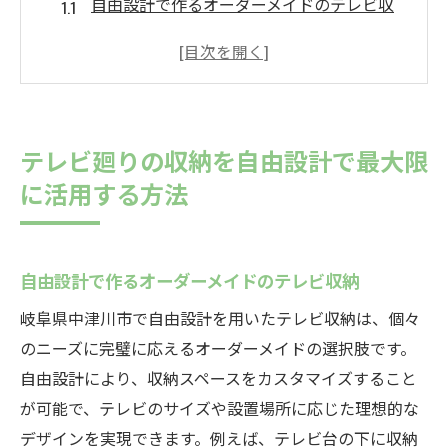
自由設計で作るオーダーメイドのテレビ収
納
テレビ周りのスペースを最大限に活かす配
置術
ライフスタイルに合った収納アイデア
テレビ廻りの収納を自由設計で最大限
子供の安全を考えた収納デザイン
に活用する方法
配線を見せないスッキリとしたテレビ周り
自由設計で実現する収納とインテリアの調
和
自由設計で作るオーダーメイドのテレビ収納
岐阜県中津川市で自由設計を使った機能的なテ
岐阜県中津川市で自由設計を用いたテレビ収納は、個々
レビ収納
のニーズに完璧に応えるオーダーメイドの選択肢です。
中津川市の家にぴったりの収納デザイン
自由設計により、収納スペースをカスタマイズすること
地域特有のニーズに応じた収納アイデア
が可能で、テレビのサイズや設置場所に応じた理想的な
季節ごとの収納スペースの工夫
デザインを実現できます。例えば、テレビ台の下に収納