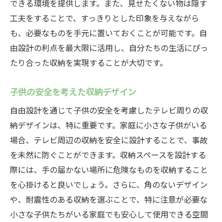
できる環境を提供します。また、見せたくない物は隠す
光と色彩を活かした美しい収納
工夫をすることで、すっきりとした印象を与えながら
岐阜県中津川市で自由設計を活用したテレビ周
も、必要なものを手元に置いておくことが可能です。自
りの快適な収納方法
由設計の利点を最大限に活用し、自分たちの生活にぴっ
生活動線を考慮した収納プラン
たり合った収納を実現することが大切です。
使いやすい収納の基本原則
子供の安全を考えた収納デザイン
最新の収納テクノロジーの活用
自由設計を通じて子供の安全を考慮したテレビ周りの収
エコロジカルな収納デザイン
納デザインは、特に重要です。家庭に小さな子供がいる
スペースを有効活用した収納術
場合、テレビ周辺の収納を安全に設計することで、事故
快適さを追求した収納の工夫
を未然に防ぐことができます。収納スペースを設計する
自由設計で叶えるテレビ廻りの整理整頓と美観
際には、手の届かない場所に危険なものを収納すること
の両立
を心掛けると良いでしょう。さらに、角のないデザイン
整理整頓の基本ルール
や、耐震性のある収納を選ぶことで、特に注意が必要な
見せる収納と隠す収納のバランス
小さな子供たちがいる家庭でも安心して使用できる空間