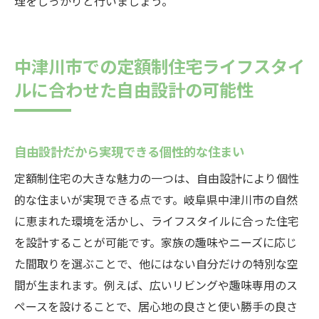
理をしっかりと行いましょう。
中津川市での定額制住宅ライフスタイ
ルに合わせた自由設計の可能性
自由設計だから実現できる個性的な住まい
定額制住宅の大きな魅力の一つは、自由設計により個性
的な住まいが実現できる点です。岐阜県中津川市の自然
に恵まれた環境を活かし、ライフスタイルに合った住宅
を設計することが可能です。家族の趣味やニーズに応じ
た間取りを選ぶことで、他にはない自分だけの特別な空
間が生まれます。例えば、広いリビングや趣味専用のス
ペースを設けることで、居心地の良さと使い勝手の良さ