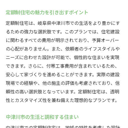
宅の選び方
定額制住宅の魅力を引き出すポイント
最適なプラン選定のためのチェックポイン
定額制住宅は、岐阜県中津川市での生活をより豊かにす
ト
るための強力な選択肢です。このプランでは、住宅建設
中津川市での住宅選びの基準
に関わるすべての費用が明示されており、予算オーバー
理想を形にするための具体的なアプローチ
の心配がありません。また、依頼者のライフスタイルや
選び方が未来の住まいに与える影響
ニーズに合わせた設計が可能で、個性的な住まいを実現
失敗しないための事前準備と調査
できます。さらに、付帯工事費用が含まれているため、
中津川市ならではの条件で選ぶポイント
安心して家づくりを進めることができます。実際の建設
現場での経験や、他の施主の評価も考慮されており、信
頼性の高い選択肢となっています。定額制住宅は、透明
性とカスタマイズ性を兼ね備えた理想的なプランです。
中津川市の生活と調和する住まい
中津川市での定額制住宅は、地域の特性を考慮した設計