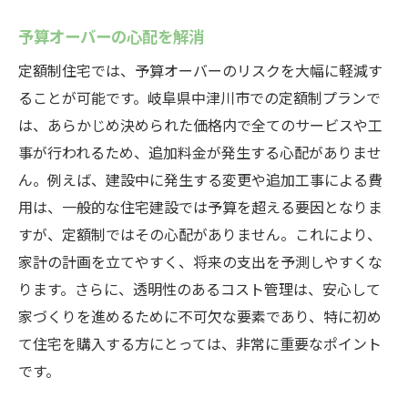
予算オーバーの心配を解消
定額制住宅では、予算オーバーのリスクを大幅に軽減す
ることが可能です。岐阜県中津川市での定額制プランで
は、あらかじめ決められた価格内で全てのサービスや工
事が行われるため、追加料金が発生する心配がありませ
ん。例えば、建設中に発生する変更や追加工事による費
用は、一般的な住宅建設では予算を超える要因となりま
すが、定額制ではその心配がありません。これにより、
家計の計画を立てやすく、将来の支出を予測しやすくな
ります。さらに、透明性のあるコスト管理は、安心して
家づくりを進めるために不可欠な要素であり、特に初め
て住宅を購入する方にとっては、非常に重要なポイント
です。