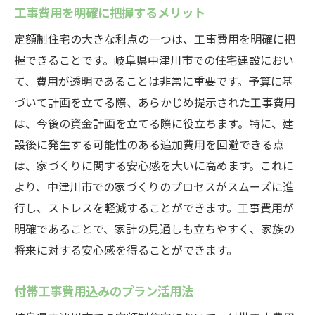
工事費用を明確に把握するメリット
定額制住宅の大きな利点の一つは、工事費用を明確に把
握できることです。岐阜県中津川市での住宅建設におい
て、費用が透明であることは非常に重要です。予算に基
づいて計画を立てる際、あらかじめ提示された工事費用
は、今後の資金計画を立てる際に役立ちます。特に、建
設後に発生する可能性のある追加費用を回避できる点
は、家づくりに関する安心感を大いに高めます。これに
より、中津川市での家づくりのプロセスがスムーズに進
行し、ストレスを軽減することができます。工事費用が
明確であることで、家計の見通しも立ちやすく、家族の
将来に対する安心感を得ることができます。
付帯工事費用込みのプラン活用法