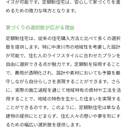
費用明確化で予算管理が楽に
イズが可能です。定額制住宅は、安心して家づくりを進
めるための強力な味方となります。
予算オーバーを避ける具体策
付帯工事費用込みのプランの選び方
家づくりの選択肢が広がる理由
コスト削減のための意識改革
定額制住宅は、従来の住宅購入方法と比べて多くの選択
安心して家づくりを進めるための知識
肢を提供します。特に中津川市の地域性を考慮した設計
定額制住宅が注目される理由中津川市の豊かな
が可能で、住む人のライフスタイルに合わせたプランを
暮らし
自由に選択できる点が魅力です。定額制を採用すること
中津川市での生活を豊かにする住まい
で、費用が透明化され、設計や素材においても予算を厳
定額制住宅が提供する新たな価値
守しながら自分らしさを表現することができます。さら
地域の魅力を活かした住まい作り
に、実際の施工過程を通じて地域特有の資材や工法を活
注目される背景とその理由
用することで、地域の特色を生かした住まいを実現する
ことができるのです。このように、定額制住宅は単なる
ライフスタイルの変化に対応する家づくり
建物の提供にとどまらず、住む人々の想いや夢を形にす
定額制住宅の選択がもたらす生活の質向上
るための幅広い選択肢を提供します。
理想の住まいを手に入れる中津川市の定額制住