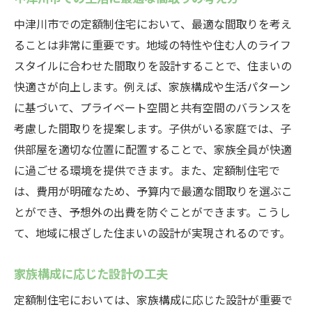
中津川市での定額制住宅において、最適な間取りを考え
ることは非常に重要です。地域の特性や住む人のライフ
スタイルに合わせた間取りを設計することで、住まいの
快適さが向上します。例えば、家族構成や生活パターン
に基づいて、プライベート空間と共有空間のバランスを
考慮した間取りを提案します。子供がいる家庭では、子
供部屋を適切な位置に配置することで、家族全員が快適
に過ごせる環境を提供できます。また、定額制住宅で
は、費用が明確なため、予算内で最適な間取りを選ぶこ
とができ、予想外の出費を防ぐことができます。こうし
て、地域に根ざした住まいの設計が実現されるのです。
家族構成に応じた設計の工夫
定額制住宅においては、家族構成に応じた設計が重要で