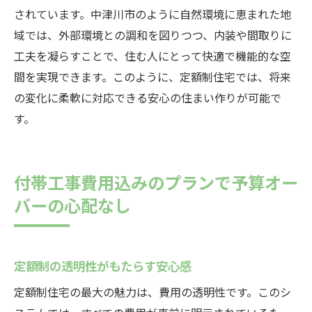
されています。中津川市のように自然環境に恵まれた地
域では、外部環境との調和を図りつつ、内装や間取りに
工夫を凝らすことで、住む人にとって快適で機能的な空
間を実現できます。このように、定額制住宅では、将来
の変化に柔軟に対応できる安心の住まい作りが可能で
す。
付帯工事費用込みのプランで予算オー
バーの心配なし
定額制の透明性がもたらす安心感
定額制住宅の最大の魅力は、費用の透明性です。このシ