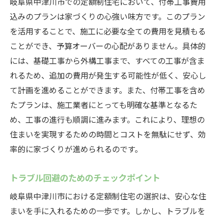
岐阜県中津川市での定額制住宅において、付帯工事費用
込みのプランは家づくりの心強い味方です。このプラン
を活用することで、施工に必要な全ての費用を見積もる
ことができ、予算オーバーの心配がありません。具体的
には、基礎工事から外構工事まで、すべての工事が含ま
れるため、追加の費用が発生する可能性が低く、安心し
て計画を進めることができます。また、付帯工事を含め
たプランは、施工業者にとっても明確な基準となるた
め、工事の進行も順調に進みます。これにより、理想の
住まいを実現するための時間とコストを無駄にせず、効
率的に家づくりが進められるのです。
トラブル回避のためのチェックポイント
岐阜県中津川市における定額制住宅の選択は、安心な住
まいを手に入れるための一歩です。しかし、トラブルを