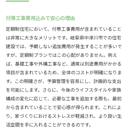
付帯工事費用込みで安心の理由
定額制住宅において、付帯工事費用が含まれていること
は非常に大きなメリットです。岐阜県中津川市での住宅
建設では、予期しない追加費用が発生することが多いで
すが、定額制プランではこの心配がありません。例え
ば、基礎工事や外構工事など、通常は別途費用がかかる
項目が含まれているため、全体のコストが明確になりま
す。この明確さが、予算管理を容易にし、計画的な支出
を可能にします。さらに、今後のライフスタイルや家族
構成の変化に応じて、必要な工事を追加する際も、最初
から含まれていることで安心感が得られます。これによ
り、家づくりにおけるストレスが軽減され、より良い生
活空間を手に入れることができるのです。