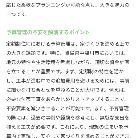
応じた柔軟なプランニングが可能な点も、大きな魅力の
一つです。
予算管理の不安を解消するポイント
定額制住宅における予算管理は、家づくりを進める上で
の大きな課題です。特に、岐阜県中津川市においては、
地元の特性や生活環境を考慮しながら、適切な資金計画
を立てることが重要です。まず、定額制の特性を活か
し、工事が進む中での追加費用を避けるためには、事前
に細かな打ち合わせを重ねることが大切です。例えば、
必要な付帯工事をあらかじめリストアップすることで、
不安要素を減少させることが可能です。また、予算管理
の際には、過去の事例や経験を参考にし、無駄な支出を
抑える工夫が必要です。これにより、理想の住まいを予
算内で実現し、安心して家づくりを進めることができま