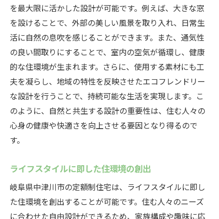
を最大限に活かした設計が可能です。例えば、大きな窓
を設けることで、外部の美しい風景を取り入れ、日常生
活に自然の息吹を感じることができます。また、通気性
の良い間取りにすることで、室内の空気が循環し、健康
的な住環境が生まれます。さらに、使用する素材にも工
夫を凝らし、地域の特性を反映させたエコフレンドリー
な設計を行うことで、持続可能な生活を実現します。こ
のように、自然と共生する設計の重要性は、住む人々の
心身の健康や快適さを向上させる要因となり得るので
す。
ライフスタイルに即した住環境の創出
岐阜県中津川市の定額制住宅は、ライフスタイルに即し
た住環境を創出することが可能です。住む人々のニーズ
に合わせた自由設計ができるため、家族構成や趣味に応