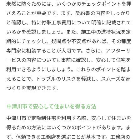
未然に防ぐためには、いくつかのチェックポイントを押
さえることが重要です。まず、契約書の内容をしっかり
と確認し、特に付帯工事費用について明確に記載されて
いるかを確認しましょう。また、施工中の進捗状況を定
期的にチェックし、疑問点や不安点があれば、その都度
専門家に相談することが大切です。さらに、アフターサ
ービスの内容についても事前に確認し、安心して住宅を
利用できるようにしましょう。これらのポイントを踏ま
えることで、トラブルのリスクを軽減し、スムーズな家
づくりを実現できます。
中津川市で安心して住まいを得る方法
中津川市で定額制住宅を利用する際、安心して住まいを
得るための方法にはいくつかのポイントがあります。ま
ず、信頼できる工務店を選ぶことが基本です。工務店の