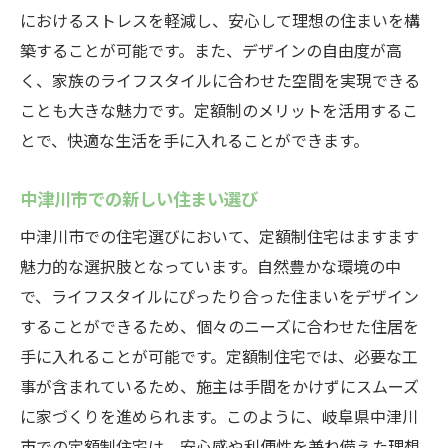
におけるストレスを軽減し、安心して理想の住まいを構
方法
築することが可能です。また、デザインの自由度が高
自然環境を活かした家づくり
く、家族のライフスタイルに合わせた空間を実現できる
中津川市の魅力を住まいに反映する
ことも大きな魅力です。定額制のメリットを活用するこ
自然と共生する設計の重要性
とで、快適な生活を手に入れることができます。
ライフスタイルに即した住環境の創出
中津川市での新しい住まい選び
地域との調和を考える設計ポイント
中津川市ならではの住まい作り
中津川市での住宅選びにおいて、定額制住宅はますます
魅力的な選択肢となっています。自然豊かな環境の中
予算管理の新常識定額制住宅で安心して家づく
で、ライフスタイルにぴったり合った住まいをデザイン
り
することができるため、個々のニーズに合わせた住居を
定額制住宅での予算計画の立て方
手に入れることが可能です。定額制住宅では、必要な工
コストパフォーマンスを最大化する方法
事が含まれているため、施主は手間をかけずにスムーズ
予算内で理想を実現する秘訣
に家づくりを進められます。このように、岐阜県中津川
定額制だからできる計画的な家づくり
市での定額制住宅は、安心感や利便性を兼ね備えた理想