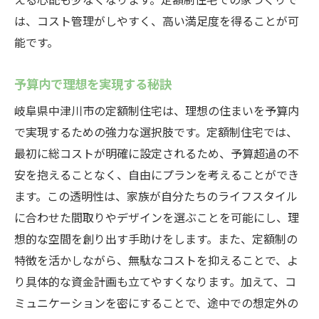
は、コスト管理がしやすく、高い満足度を得ることが可
能です。
予算内で理想を実現する秘訣
岐阜県中津川市の定額制住宅は、理想の住まいを予算内
で実現するための強力な選択肢です。定額制住宅では、
最初に総コストが明確に設定されるため、予算超過の不
安を抱えることなく、自由にプランを考えることができ
ます。この透明性は、家族が自分たちのライフスタイル
に合わせた間取りやデザインを選ぶことを可能にし、理
想的な空間を創り出す手助けをします。また、定額制の
特徴を活かしながら、無駄なコストを抑えることで、よ
り具体的な資金計画も立てやすくなります。加えて、コ
ミュニケーションを密にすることで、途中での想定外の