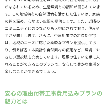
がなされているため、生活環境との調和が図られていま
す。この地域特有の自然環境を活かした住まいは、家族
の絆を深め、心地よい空間を提供します。また、近隣の
コミュニティとのつながりも大切にされており、住みや
すさが向上します。さらに、中津川市での定額制住宅
は、地域のニーズに応じた柔軟なプランを提供してお
り、例えば省エネ設計や自然素材の使用など、環境にや
さしい選択肢も充実しています。理想の住まいを手に入
れることができるこのプランで、安心して豊かな生活を
楽しむことができるでしょう。
安心の理由付帯工事費用込みプランの
魅力とは