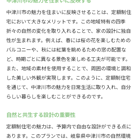
中津川市の魅力を住まいに反映する
中津川市の魅力を住まいに反映させることは、定額制住
宅において大きなメリットです。この地域特有の四季
折々の自然の変化を取り入れることで、家の設計に独自
性が生まれます。例えば、春には桜の花を楽しむための
バルコニーや、秋には紅葉を眺めるための窓の配置な
ど、時期ごとに異なる景色を楽しめる工夫が可能です。
また、地域の素材を使用することで、周囲の環境と調和
した美しい外観が実現します。このように、定額制住宅
を通じて、中津川市の魅力を日常生活に取り入れ、自分
らしい暮らしを楽しむことができるのです。
自然と共生する設計の重要性
定額制住宅の魅力は、予算内で自由な設計ができる点に
あります。このプランでは、岐阜県中津川市の自然環境