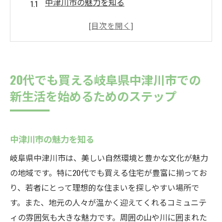
中津川市の魅力を知る
予算設定と資金計画を立てる
希望のエリアをリサーチする
住宅見学のポイントを押さえる
契約前に確認すべき事項
20代でも買える岐阜県中津川市での
新生活に向けた引越し準備
新生活を始めるためのステップ
若者でも手が届く中津川市の住まい選びと「イ
エールだんどり」ローン相談
手頃な価格の住宅の探し方
中津川市の魅力を知る
「イエールだんどり」での無料相談の活用
岐阜県中津川市は、美しい自然環境と豊かな文化が魅力
法
の地域です。特に20代でも買える住宅が豊富に揃ってお
住宅ローンの基礎知識を学ぶ
り、若者にとって理想的な住まいを探しやすい場所で
若者向けの特別条件をチェック
す。また、地元の人々が温かく迎えてくれるコミュニテ
ィの雰囲気も大きな魅力です。周囲の山や川に囲まれた
契約時の注意点を理解する