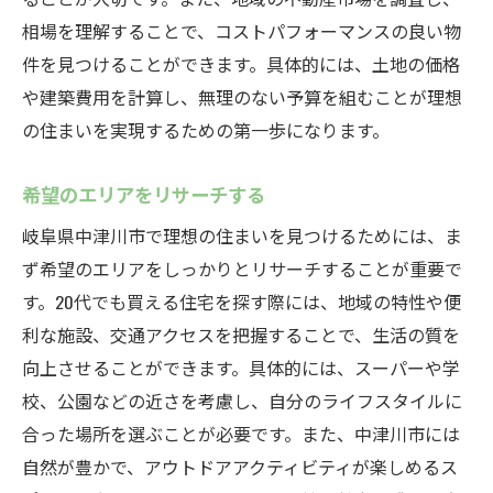
地域のコミュニティに参加する方法
相場を理解することで、コストパフォーマンスの良い物
自然と共生する家づくり
件を見つけることができます。具体的には、土地の価格
生活の質を高めるポイント
や建築費用を計算し、無理のない予算を組むことが理想
自然災害への備え
の住まいを実現するための第一歩になります。
イエールだんどりで実現する20代の理想的な住
希望のエリアをリサーチする
まい計画
理想の住まいの条件を明確にする
岐阜県中津川市で理想の住まいを見つけるためには、ま
ず希望のエリアをしっかりとリサーチすることが重要で
「イエールだんどり」のサービスを活用す
す。20代でも買える住宅を探す際には、地域の特性や便
る
利な施設、交通アクセスを把握することで、生活の質を
設計とデザインの自由度を活かす
向上させることができます。具体的には、スーパーや学
住まいの安全性を確保する方法
校、公園などの近さを考慮し、自分のライフスタイルに
計画から引渡しまでの流れ
合った場所を選ぶことが必要です。また、中津川市には
住み始めてからのサポート体制
自然が豊かで、アウトドアアクティビティが楽しめるス
中津川市で新たな暮らしを！20代向けの住宅購