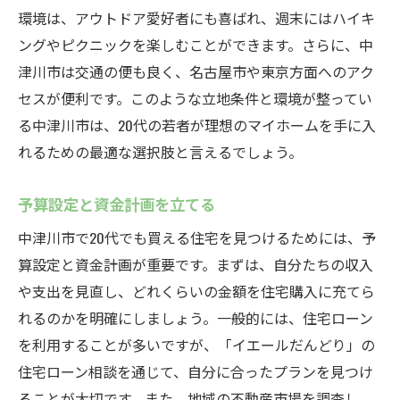
環境は、アウトドア愛好者にも喜ばれ、週末にはハイキ
ローン返済計画を立てる
ングやピクニックを楽しむことができます。さらに、中
理想の暮らしを実現！20代におすすめの中津川
津川市は交通の便も良く、名古屋市や東京方面へのアク
市の住宅ローン活用法
セスが便利です。このような立地条件と環境が整ってい
住宅ローンの種類を理解する
る中津川市は、20代の若者が理想のマイホームを手に入
金利の違いとその影響を学ぶ
れるための最適な選択肢と言えるでしょう。
返済期間の選び方
頭金ゼロでも可能な購入プラン
予算設定と資金計画を立てる
「イエールだんどり」でのサポート内容
中津川市で20代でも買える住宅を見つけるためには、予
住宅ローンの審査をパスするための準備
算設定と資金計画が重要です。まずは、自分たちの収入
や支出を見直し、どれくらいの金額を住宅購入に充てら
自然豊かな中津川市で夢のマイホームを手に入
れるのかを明確にしましょう。一般的には、住宅ローン
れる方法
を利用することが多いですが、「イエールだんどり」の
中津川市の自然環境を楽しむ
住宅ローン相談を通じて、自分に合ったプランを見つけ
地元の生活スタイルを知る
ることが大切です。また、地域の不動産市場を調査し、