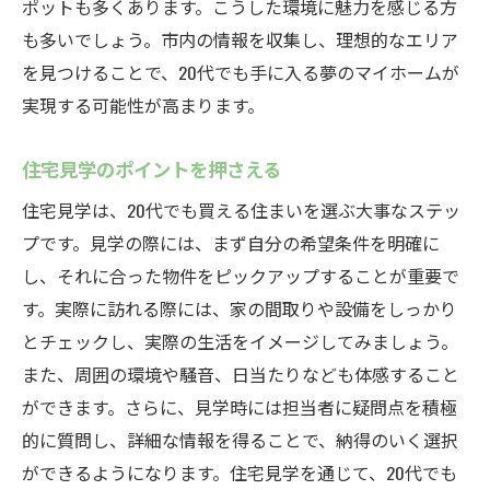
ポットも多くあります。こうした環境に魅力を感じる方
入のポイント
も多いでしょう。市内の情報を収集し、理想的なエリア
住みやすいエリアの選び方
を見つけることで、20代でも手に入る夢のマイホームが
購入前に知っておくべき法律
実現する可能性が高まります。
住宅購入に必要な手続き
住宅見学のポイントを押さえる
初めての住宅購入に役立つ豆知識
住宅見学は、20代でも買える住まいを選ぶ大事なステッ
住環境のチェックポイント
プです。見学の際には、まず自分の希望条件を明確に
購入後のライフプランニング
し、それに合った物件をピックアップすることが重要で
20代が岐阜県中津川市に住むメリットと住宅ロ
す。実際に訪れる際には、家の間取りや設備をしっかり
ーンの選び方
とチェックし、実際の生活をイメージしてみましょう。
中津川市での生活費と支出
また、周囲の環境や騒音、日当たりなども体感すること
地域ならではの文化体験
ができます。さらに、見学時には担当者に疑問点を積極
20代向け住宅ローンの比較
的に質問し、詳細な情報を得ることで、納得のいく選択
金利交渉のポイント
ができるようになります。住宅見学を通じて、20代でも