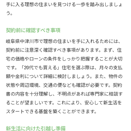
手に入る理想の住まいを見つける一歩を踏み出しましょ
将来設計に役立つ住宅ローンの選び方
う。
ローン返済が不安な時の対処法
若年層でも安心の中津川市での住まいゲット術
契約前に確認すべき事項
初心者向けの住宅購入ガイド
岐阜県中津川市で理想の住まいを手に入れるためには、
失敗しない不動産選びのコツ
契約前に注意深く確認すべき事項があります。まず、住
若者に人気のエリア特集
宅の価格やローンの条件をしっかり把握することが大切
プロに聞く！住まい選びのポイント
です。「20代でも買える」住宅を選ぶ際は、月々の支払
安心して購入するためのチェックリスト
額や金利について詳細に検討しましょう。また、物件の
購入後のトラブルを避ける方法
状態や周辺環境、交通の便なども確認が必要です。契約
書の内容を十分理解し、不明点があれば専門家に相談す
ることが望ましいです。これにより、安心して新生活を
スタートできる基盤を築くことができます。
新生活に向けた引越し準備